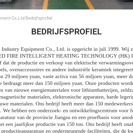
ment Co.,Ltd Bedrijfsprofiel
BEDRIJFSPROFIEL
Industry Equipment Co., Ltd. is opgericht in juli 1999. Wij z
bij RED FIRE INTELLIGENT HEATING TECHNOLOGY (HK) LI
jf dat de productie en verkoop van elektrische verwarmingsov
s, ovenaccessoires en andere industriële keramiek integreert
van 29 miljoen yuan, vaste activa van 56 miljoen yuan, meer d
de bedraagt meer dan 150 miljoen yuan. Onze producten word
ren van nieuwe energiematerialen voor lithiumbatterijen, zeld
magnetische materialen, elektronische apparaten, harde legeri
euwe materialen. Ons bedrijf heeft meer dan 150 medewerker
s. We hebben een onderzoek- en ontwikkelingscentrum voor f
aratuur van de provincie Jiangsu en een proefbasis voor anod
et een jaarlijkse productie van 150 ton. Ons bedrijf heeft ona
productieapparatuur en ondersteunende faciliteiten, die de kwa