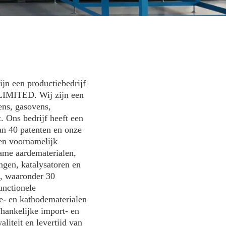
ijn een productiebedrijf
MITED. Wij zijn een
ens, gasovens,
. Ons bedrijf heeft een
an 40 patenten en onze
en voornamelijk
zame aardematerialen,
ngen, katalysatoren en
s, waaronder 30
unctionele
e- en kathodematerialen
fhankelijke import- en
liteit en levertijd van