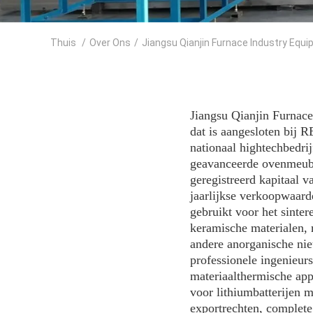
Thuis
/
Over Ons
/
Jiangsu Qianjin Furnace Industry Equip
Jiangsu Qianjin Furnace 
dat is aangesloten 
nationaal hightechbedri
geavanceerde ovenmeubel
geregistreerd kapitaal 
jaarlijkse verkoopwaar
gebruikt voor het sinte
keramische materialen, 
andere anorganische ni
professionele ingenieur
materiaalthermische app
voor lithiumbatterijen m
exportrechten, complete 