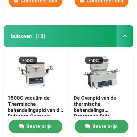
Contacteer ons
Contacteer ons
buisoven
(10)
1500C vacuüm de
De Ovenpid van de
Thermische
thermische
behandelingspid van de
behandelings
Buisoven Controle
Roterende Buis
Controle voor
Beste prijs
Beste prijs
Laboratorium
Calcineren en het