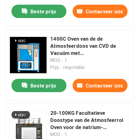
Beste prijs
Contacteer ons
1400C Oven van de de
Atmosfeerdoos van CVD de
Vacuüm met
Waterkoelingssysteem
MOQ：1
Prijs：negotiable
Beste prijs
Contacteer ons
20-100KG Facultatieve
Doostype van de Atmosfeerrol
Oven voor de natrium-
Ionenmaterialen van de
MOQ：1