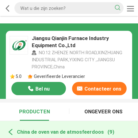
Jiangsu Qianjin Furnace Industry
Equipment Co.,Ltd
NO.12 ZHENZE NORTH ROAD,XINZHUANG
INDUSTRIAL PARK,YIXING CITY ,JIANGSU
PROVINCE,China
5.0
Geverifieerde Leverancier
Bel nu
Contacteer ons
PRODUCTEN
ONGEVEER ONS
China de oven van de atmosfeerdoos
(9)