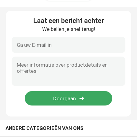
de oven van de netwerkriem
Laat een bericht achter
We bellen je snel terug!
Doostype Oven
buisoven
pendeloven
tunneloven
de oven van de atmosfeerdoos
ANDERE CATEGORIEËN VAN ONS
Onthardingsoven