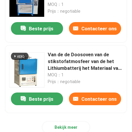
behandelingspid Kwartsbuis Op
MOQ：1
hoge temperatuur
Prijs：negotiable
Fabrieksreis
Beste prijs
Contacteer ons
Kwaliteitscontrole
Nieuws
Van de de Doosoven van de
stikstofatmosfeer van de het
Lithiumbatterij het Materiaal van
Gevallen
de de Anodeelektrode
MOQ：1
Prijs：negotiable
Verzoek om een Citaat
Beste prijs
Contacteer ons
de oven van de rolhaard
Bekijk meer
Duwoven