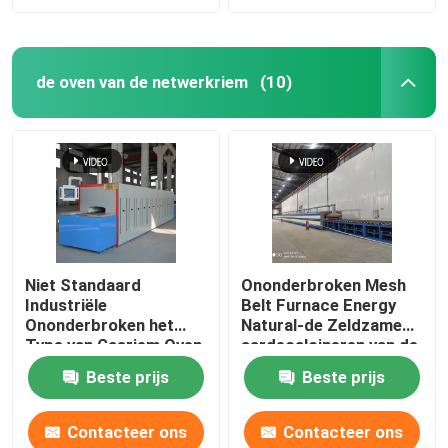
de oven van de netwerkriem
(10)
Niet Standaard
Ononderbroken Mesh
Industriële
Belt Furnace Energy
Ononderbroken het
Natural-de Zeldzame
Type van Gasriem Oven
aardecalcineren van de
voor Keramiek
Gaskatalysator
Beste prijs
Beste prijs
Contacteer ons
Contacteer ons