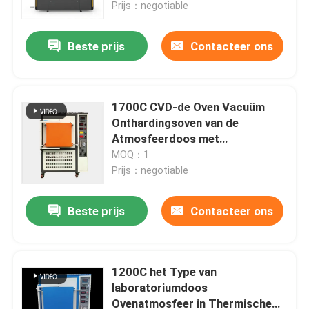
Batterijkathode
Prijs：negotiable
Beste prijs
Contacteer ons
1700C CVD-de Oven Vacuüm
Onthardingsoven van de
Atmosfeerdoos met
Waterkoelingssysteem
MOQ：1
Prijs：negotiable
Beste prijs
Contacteer ons
Huis
Producten
1200C het Type van
laboratoriumdoos
Ovenatmosfeer in Thermische
Ongeveer ons