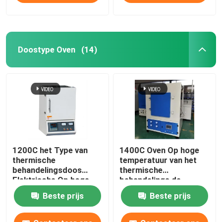
Doostype Oven
(14)
1200C het Type van
1400C Oven Op hoge
thermische
temperatuur van het
behandelingsdoos
thermische
Elektrische Op hoge
behandelings de
temperatuur van het
Elektrische
Beste prijs
Beste prijs
Ovenlaboratorium met
Laboratorium met
Weerstandsdraad
Weerstandsdraad