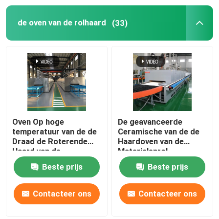
de oven van de rolhaard
(33)
Lift oven
karretjeoven
Draaioven Oven
De Oven van de waterstofvermindering
Oven Op hoge
De geavanceerde
temperatuur van de de
Ceramische van de de
Draad de Roterende
Haardoven van de
vacuümoven
Haard van de
Materialenrol
douaneweerstand voor
Sinterende Oven Op
Beste prijs
Beste prijs
de Materialen van de
hoge temperatuur
de oven van de rolhaard
Lithiumbatterij het
Sinteren
Contacteer ons
Contacteer ons
Ovenmeubilair