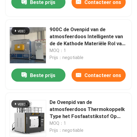
Beste prijs
Contacteer ons
900C de Ovenpid van de
atmosfeerdoos Intelligente van
de de Kathode Materiële Rol van
de Temperatuurcontrole de
MOQ：1
Haardoven
Prijs：negotiable
Beste prijs
Contacteer ons
De Ovenpid van de
atmosfeerdoos Thermokoppelk
Type het Fosfaatstikstof Op
hoge temperatuur van het
MOQ：1
Lithiumijzer
Prijs：negotiable