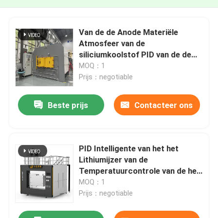
Van de de Anode Materiële
Atmosfeer van de
siliciumkoolstof PID van de de
Doosoven Intelligente
MOQ：1
Temperatuurcontrole
Prijs：negotiable
Beste prijs
Contacteer ons
PID Intelligente van het het
Lithiumijzer van de
Temperatuurcontrole van de het
Fosfaatatmosfeer van de de
MOQ：1
Doosrol de Haardoven
Prijs：negotiable