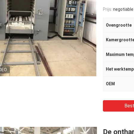
Prijs:
negotiable
Ovengrootte
Kamergroott
Maximum tem
Het werktemp
DEO
OEM
Best
De ontha