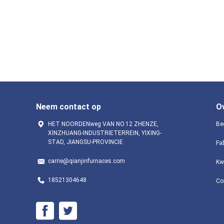
Neem contact op
O
HET NOORDENweg VAN NO.12 ZHENZE,
Bed
XINZHUANG-INDUSTRIETERREIN, YIXING-
STAD, JIANGSU-PROVINCIE
Fa
carrie@qianjinfurnaces.com
Kw
18521304648
Co