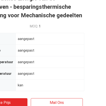
ven - besparingsthermische
ing voor Mechanische gedeelten
MOQ:
1
aangepast
e
aangepast
peratuur
aangepast
eratuur
aangepast
kan
e Prijs
Mail Ons