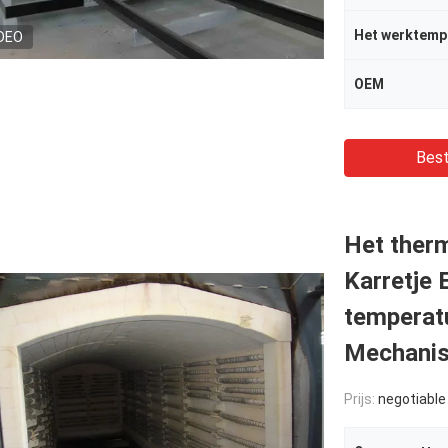
Het werktemp
DEO
OEM
Best
Het ther
Karretje 
temperatu
Mechanis
Prijs:
negotiable