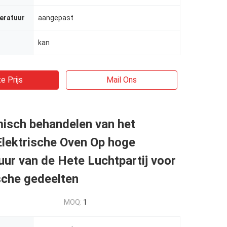
eratuur
aangepast
kan
e Prijs
Mail Ons
misch behandelen van het
Elektrische Oven Op hoge
ur van de Hete Luchtpartij voor
che gedeelten
MOQ:
1