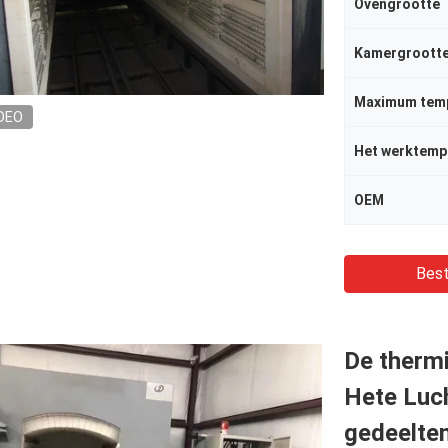
Ovengrootte
Kamergroott
Maximum tem
DEO
Het werktemp
OEM
Best
De therm
Hete Luc
gedeelte