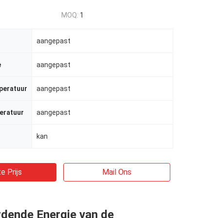
MOQ:
1
aangepast
e
aangepast
peratuur
aangepast
eratuur
aangepast
kan
e Prijs
Mail Ons
rdende Energie van de