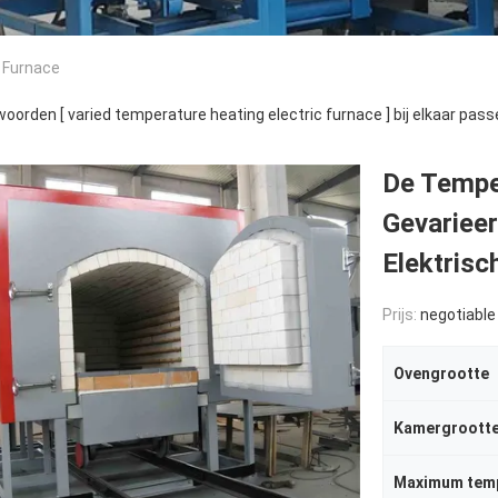
c Furnace
oorden [ varied temperature heating electric furnace ] bij elkaar pas
De Tempe
Gevariee
Elektrisc
Prijs:
negotiable
Ovengrootte
Kamergroott
Maximum tem