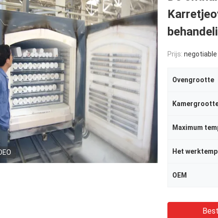
Karretjeo
behandel
Prijs:
negotiable
Ovengrootte
Kamergroott
Maximum tem
Het werktemp
DEO
OEM
Best