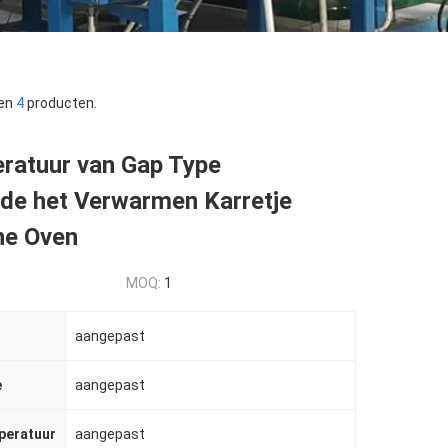
sen
4
producten.
ratuur van Gap Type
rde het Verwarmen Karretje
he Oven
MOQ:
1
aangepast
e
aangepast
peratuur
aangepast