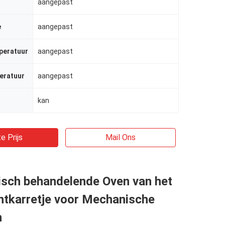
aangepast
e
aangepast
peratuur
aangepast
eratuur
aangepast
kan
e Prijs
Mail Ons
isch behandelende Oven van het
htkarretje voor Mechanische
n