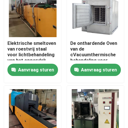
Fabrieksreis
Kwaliteitscontrole
Elektrische smeltoven
De onthardende Oven
van roestvrij staal
van de
Nieuws
voor lichtbehandeling
cVacuumthermische
van het oppervlak
behandeling voor
Veiligheidscamera's
Aanvraag sturen
Aanvraag sturen
Gevallen
Verzoek om een Citaat
de oven van de rolhaard
Duwoven