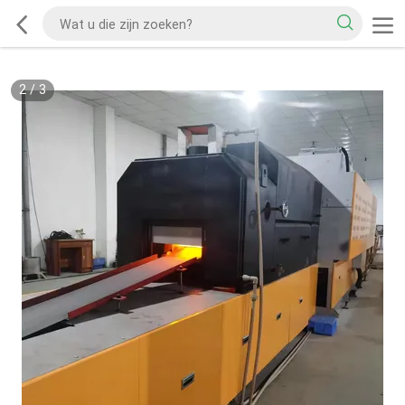
2
/
3