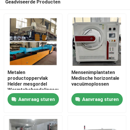
Geadviseerde Producten
Metalen
Mensenimplantaten
productoppervlak
Medische horizontale
Helder mesgordel
vacuümoplossen
Warmtebehandelingsoven
Huis
Continu beltoven
Aanvraag sturen
Aanvraag sturen
Producten
Ongeveer ons