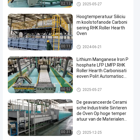
de oven van de rolhaard
02:13
2025-05-27
Hoogtemperatuur Siliciu
m koolstofanode Carboni
sering RHK Roller Hearth
Oven
de oven van de rolhaard
00:11
2024-06-21
Lithium Manganese Iron P
hosphate LFP LMFP RHK
Roller Hearth Carbonisati
eoven Polit Automatisch
e productielijn
de oven van de rolhaard
00:52
2025-05-27
De geavanceerde Cerami
sche Industriële Sinteren
de Oven Op hoge temper
atuur van de Materialenth
ermische behandeling
de oven van de rolhaard
00:31
2025-12-25