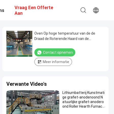
Vraag Een Offerte
ns
Aan
Oven Op hoge temperatuur van de de
Draad de Roterende Haard van de
douaneweerstand voor de Materialen van
de Lithiumbatterij het Sinteren
Contact opnemen
Meer informatie
Verwante Video's
Lithiumbatterij Kunstmati
ge grafiet-anodenoond N
atuurlijke grafiet-anodero
ond Roller Hearth Furnace
Carboniseringsoond