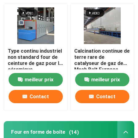
Visite d'usine
Contrôle de qualité
Type continu industriel
Calcination continue de
Nouvelles
non standard four de
terre rare de
ceinture de gaz pour la
catalyseur de gaz de
céramique
Mesh Belt Furnace
Energy Natural
Cas
meilleur prix
meilleur prix
Demandez une citation
Contact
Contact
four à sole de rouleau
Four en forme de boîte
(14)
Four poussoir