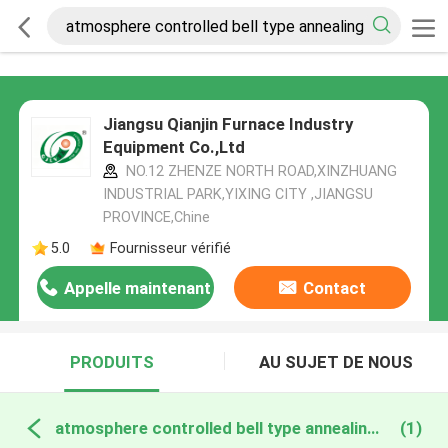
Jiangsu Qianjin Furnace Industry
Equipment Co.,Ltd
NO.12 ZHENZE NORTH ROAD,XINZHUANG
INDUSTRIAL PARK,YIXING CITY ,JIANGSU
PROVINCE,Chine
5.0
Fournisseur vérifié
Appelle maintenant
Contact
PRODUITS
AU SUJET DE NOUS
atmosphere controlled bell type annealing furnace fabrication en ligne
(1)