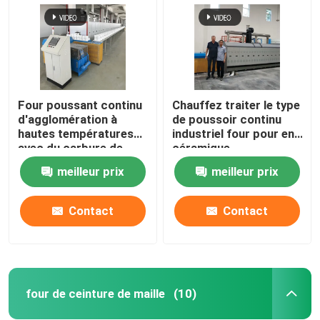
Four poussant continu
Chauffez traiter le type
d'agglomération à
de poussoir continu
hautes températures
industriel four pour en
avec du carbure de
céramique
silicium Rods pour les
meilleur prix
meilleur prix
pièces structurelles de
zircone d'alumine
Contact
Contact
Maison
Produits
four de ceinture de maille
(10)
Au sujet de nous