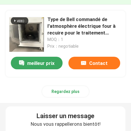
Type de Bell commandé de
l'atmosphère électrique four à
recuire pour le traitement
thermique de recuit en verre
MOQ：1
optique
Prix：negotiable
meilleur prix
Contact
Regardez plus
Laisser un message
Nous vous rappellerons bientôt!