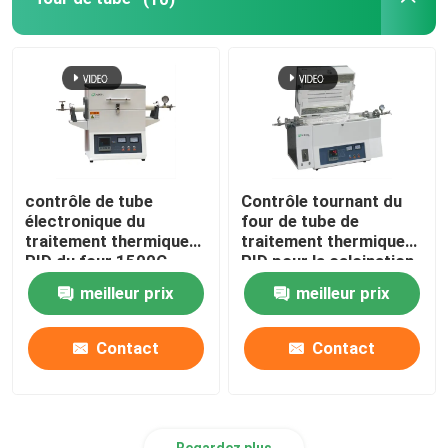
Four élévateur
four de chariot
four à four rotatif
contrôle de tube
Contrôle tournant du
électronique du
four de tube de
four à réduction d'hydrogène
traitement thermique
traitement thermique
PID du four 1500C
PID pour la calcination
et le séchage de
meilleur prix
meilleur prix
four de vide
laboratoire
Contact
Contact
four à foyer de rouleau
Meubles de four
Regardez plus