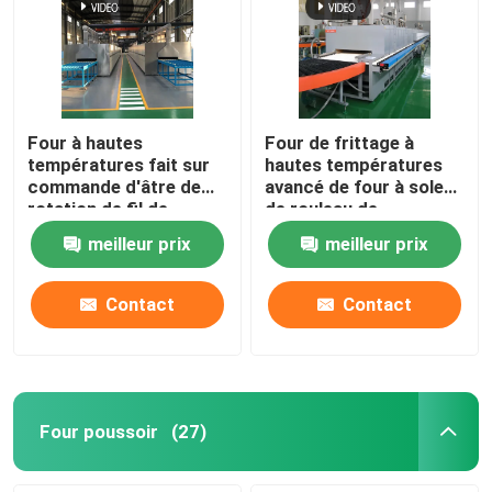
Four à hautes
Four de frittage à
températures fait sur
hautes températures
commande d'âtre de
avancé de four à sole
rotation de fil de
de rouleau de
résistance pour
matériaux en
meilleur prix
meilleur prix
l'agglomération de
céramique
matériaux de batterie
au lithium
Contact
Contact
Four poussoir
(27)