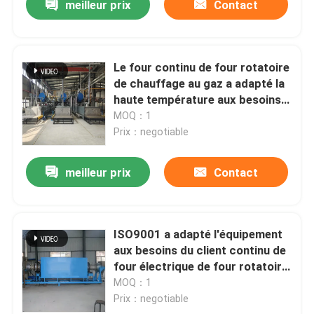
meilleur prix
Contact
Le four continu de four rotatoire
de chauffage au gaz a adapté la
haute température aux besoins
du client pour la réutilisation de
MOQ：1
matériel de batterie au lithium
Prix：negotiable
meilleur prix
Contact
ISO9001 a adapté l'équipement
aux besoins du client continu de
four électrique de four rotatoire
de gaz pour les fours rotatoires
MOQ：1
pour calciner et rôtir
Prix：negotiable