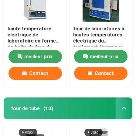
haute température
four de laboratoires à
électrique de
hautes températures
laboratoire en forme
électrique du
de boîte de four du
traitement thermique
traitement thermique
1400C avec le fil de
meilleur prix
meilleur prix
1200C avec le fil de
résistance
résistance
Contact
Contact
four de tube
(10)