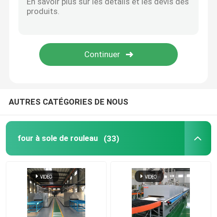
Four élévateur
four de chariot
four à four rotatif
AUTRES CATÉGORIES DE NOUS
four à réduction d'hydrogène
four à sole de rouleau
(33)
four de vide
four à foyer de rouleau
Meubles de four