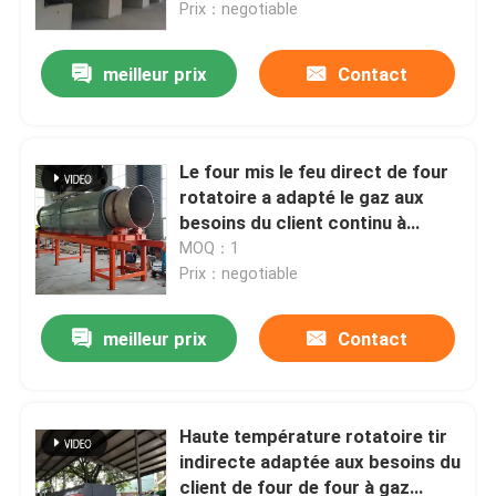
de calcination pour la poudre de
Prix：negotiable
minerai
meilleur prix
Contact
Le four mis le feu direct de four
rotatoire a adapté le gaz aux
besoins du client continu à
hautes températures pour le
MOQ：1
matériel de poudre
Prix：negotiable
meilleur prix
Contact
Maison
Produits
Haute température rotatoire tir
indirecte adaptée aux besoins du
client de four de four à gaz
Au sujet de nous