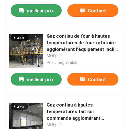
meilleur prix
Contact
Gaz continu de four à hautes
températures de four rotatoire
agglomérant l'équipement incliné
cylindrique de four rotatoire
MOQ：1
Prix：negotiable
meilleur prix
Contact
Gaz continu à hautes
températures fait sur
commande agglomérant
l'équipement rotatoire de four
MOQ：1