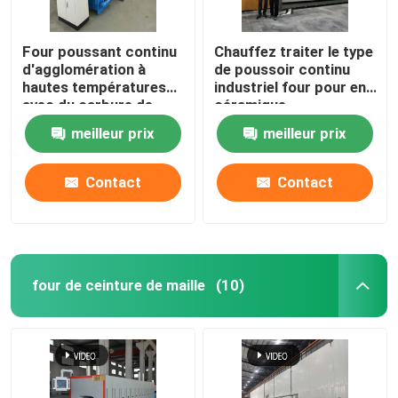
Four poussant continu
Chauffez traiter le type
d'agglomération à
de poussoir continu
hautes températures
industriel four pour en
avec du carbure de
céramique
silicium Rods pour les
meilleur prix
meilleur prix
pièces structurelles de
zircone d'alumine
Contact
Contact
four de ceinture de maille
(10)