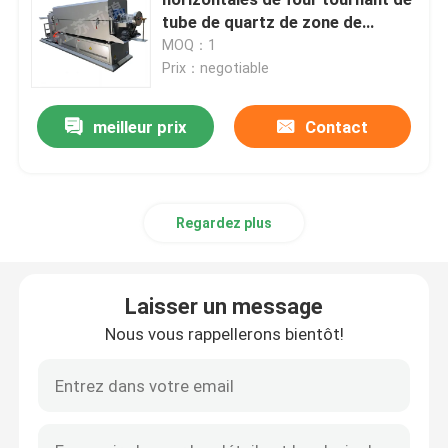
tube de quartz de zone de
température
MOQ：1
four de ceinture de maille
Prix：negotiable
Four en forme de boîte
meilleur prix
Contact
four de tube
Regardez plus
four à navette
Laisser un message
four à tunnel
Nous vous rappellerons bientôt!
four de boîte de l'atmosphère
Four à recuire