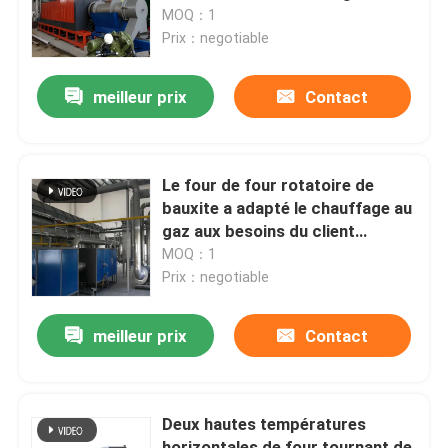
continu pour le séchage du
MOQ：1
matériel de poudre
Prix：negotiable
Visite d'usine
meilleur prix
Contact
Contrôle de qualité
Nouvelles
Le four de four rotatoire de
bauxite a adapté le chauffage au
gaz aux besoins du client
Cas
continu à hautes températures
MOQ：1
Prix：negotiable
Demandez une citation
meilleur prix
Contact
four à sole de rouleau
Deux hautes températures
Four poussoir
horizontales de four tournant de