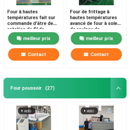
Four à hautes
Four de frittage à
four en céramique
températures fait sur
hautes températures
commande d'âtre de
avancé de four à sole
rotation de fil de
de rouleau de
four de frittage
résistance pour
matériaux en
meilleur prix
meilleur prix
l'agglomération de
céramique
matériaux de batterie
Four matériel d'anode et de cathode
au lithium
Contact
Contact
Générateur de gaz azote
Fours de séchage
Four poussoir
(27)
Forneau de traitement thermique