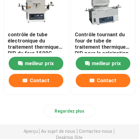
contrôle de tube
Contrôle tournant du
électronique du
four de tube de
traitement thermique
traitement thermique
PID du four 1500C
PID pour la calcination
et le séchage de
meilleur prix
meilleur prix
laboratoire
Contact
Contact
Regardez plus
Aperçu
Au sujet de nous
Contactez-nous
Desktop Site