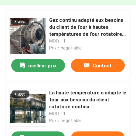
Gaz continu adapté aux besoins
du client de four à hautes
températures de four rotatoire
agglomérant l'équipement de
MOQ：1
Calciner de four rotatoire
Prix：negotiable
meilleur prix
Contact
La haute température a adapté le
four aux besoins du client
rotatoire continu
MOQ：1
Prix：negotiable