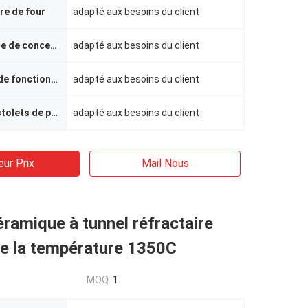
ure de four
adapté aux besoins du client
La température de conception
adapté aux besoins du client
Température de fonctionnement
adapté aux besoins du client
Nombre de pistolets de pulvérisation
adapté aux besoins du client
eur Prix
Mail Nous
éramique à tunnel réfractaire
e la température 1350C
MOQ:
1