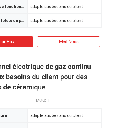
Température de fonctionnement
adapté aux besoins du client
Nombre de pistolets de pulvérisation
adapté aux besoins du client
eur Prix
Mail Nous
nnel électrique de gaz continu
x besoins du client pour des
x de céramique
MOQ:
1
mbre
adapté aux besoins du client