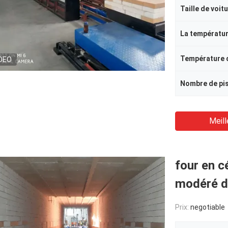
Taille de voit
DEO
Meill
four en c
modéré d
Prix:
negotiable