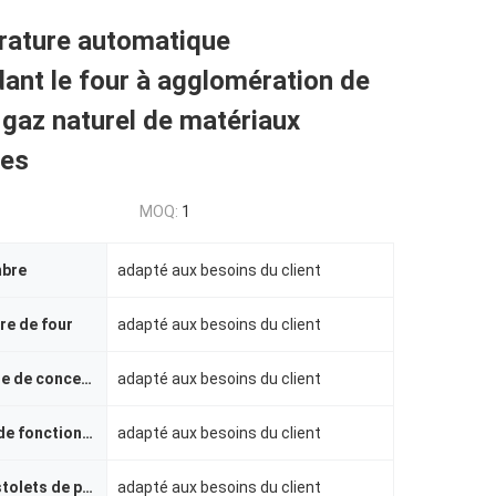
rature automatique
nt le four à agglomération de
 gaz naturel de matériaux
res
MOQ:
1
mbre
adapté aux besoins du client
ure de four
adapté aux besoins du client
La température de conception
adapté aux besoins du client
Température de fonctionnement
adapté aux besoins du client
Nombre de pistolets de pulvérisation
adapté aux besoins du client