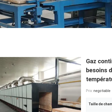
Gaz cont
besoins d
températu
Prix:
negotiable
Taille de cha