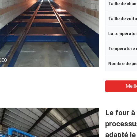
Taille de cha
Taille de voit
DEO
Meill
Le four à
processus
adapté le