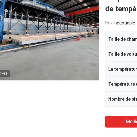
de tempé
Prix:
negotiable
Taille de cha
Taille de voit
DEO
Meill