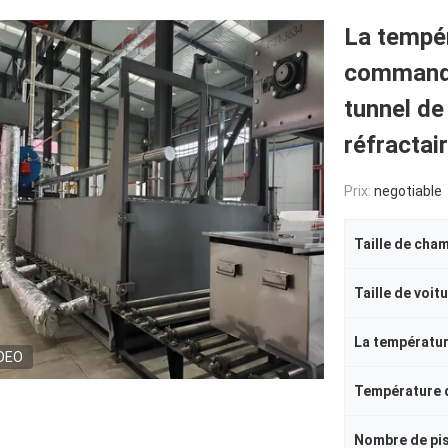
La tempé
commanda
tunnel de
réfractai
Prix:
negotiable
Taille de cha
Taille de voit
DEO