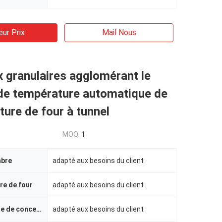
eur Prix
Mail Nous
 granulaires agglomérant le
 de température automatique de
ture de four à tunnel
MOQ:
1
mbre
adapté aux besoins du client
ure de four
adapté aux besoins du client
La température de conception
adapté aux besoins du client