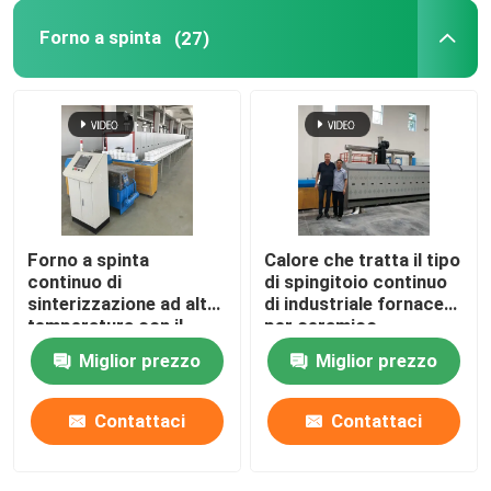
Forno a spinta
(27)
Forno di sollevamento
fornace del carrello
Forno rotante
Forno a spinta
Calore che tratta il tipo
forno di riduzione dell'idrogeno
continuo di
di spingitoio continuo
sinterizzazione ad alta
di industriale fornace
temperatura con il
per ceramico
fornace di vuoto
carburo di silicio Rohi
Miglior prezzo
Miglior prezzo
per le parti strutturali
di biossido di zirconio
forno del focolare del rullo
dell'allumina
Contattaci
Contattaci
Mobilia del forno