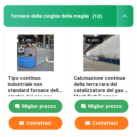
forno ceramico
fornace della cinghia della maglia
(10)
fornace di sinterizzazione
Fornace materiale del catodo e dell'anodo
Generatore di gas azoto
Tipo continuo
Calcinazione continua
industriale non
della terra rara del
standard fornace della
catalizzatore del gas di
Forni per l'essiccazione
cinghia del gas per
Mesh Belt Furnace
ceramica
Energy Natural
Miglior prezzo
Miglior prezzo
Forno di trattamento termico
Contattaci
Contattaci