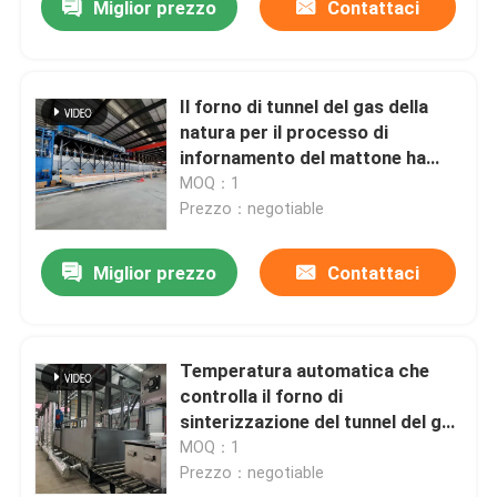
Miglior prezzo
Contattaci
Il forno di tunnel del gas della
natura per il processo di
infornamento del mattone ha
personalizzato il controllo di
MOQ：1
temperatura automatica
Prezzo：negotiable
continuo
Miglior prezzo
Contattaci
Temperatura automatica che
controlla il forno di
sinterizzazione del tunnel del gas
naturale dei materiali refrattari
MOQ：1
Prezzo：negotiable