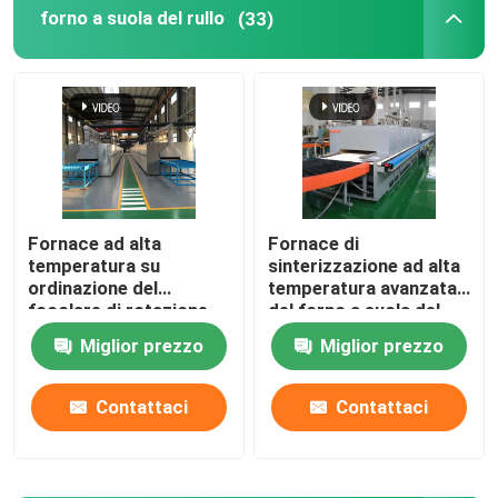
forno a suola del rullo
(33)
fornace della cinghia della maglia
Fornace a forma di scatola
forno a camera
Fornace ad alta
Fornace di
temperatura su
sinterizzazione ad alta
forno della navetta
ordinazione del
temperatura avanzata
focolare di rotazione
del forno a suola del
del cavo di resistenza
rullo dei materiali
forno di tunnel
Miglior prezzo
Miglior prezzo
per la sinterizzazione
ceramici
dei materiali della
batteria al litio
Contattaci
Contattaci
fornace del contenitore di atmosfera
Forno di ricottura