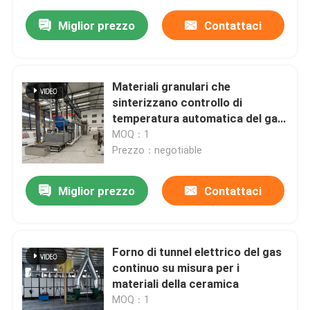
Miglior prezzo
Contattaci
Materiali granulari che
sinterizzano controllo di
temperatura automatica del gas
della natura del forno di tunnel
MOQ：1
Prezzo：negotiable
Miglior prezzo
Contattaci
Forno di tunnel elettrico del gas
continuo su misura per i
materiali della ceramica
MOQ：1