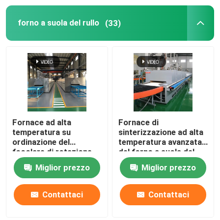
forno a suola del rullo
(33)
Forno di sollevamento
fornace del carrello
Forno rotante
forno di riduzione dell'idrogeno
Fornace ad alta
Fornace di
temperatura su
sinterizzazione ad alta
ordinazione del
temperatura avanzata
fornace di vuoto
focolare di rotazione
del forno a suola del
del cavo di resistenza
rullo dei materiali
Miglior prezzo
Miglior prezzo
per la sinterizzazione
ceramici
forno del focolare del rullo
dei materiali della
batteria al litio
Contattaci
Contattaci
Mobilia del forno