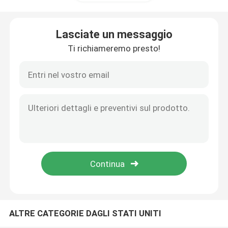
fornace della cinghia della maglia
Lasciate un messaggio
Ti richiameremo presto!
Fornace a forma di scatola
forno a camera
forno della navetta
forno di tunnel
fornace del contenitore di atmosfera
ALTRE CATEGORIE DAGLI STATI UNITI
Forno di ricottura