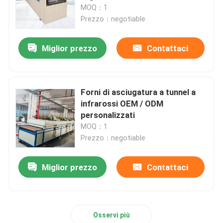
MOQ：1
Prezzo：negotiable
Giro della fabbrica
Miglior prezzo
Contattaci
Controllo di qualità
Notizie
Forni di asciugatura a tunnel a
infrarossi OEM / ODM
personalizzati
Casi
MOQ：1
Prezzo：negotiable
Richieda una citazione
Miglior prezzo
Contattaci
forno a suola del rullo
Osservi più
Forno a spinta