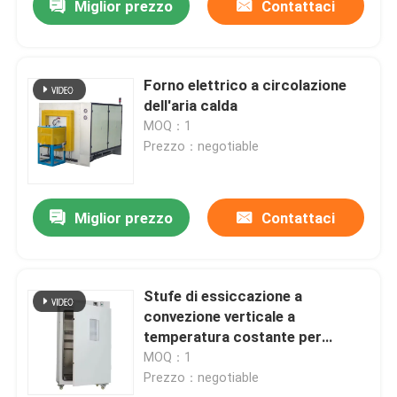
Miglior prezzo
Contattaci
Forno elettrico a circolazione
dell'aria calda
MOQ：1
Prezzo：negotiable
Miglior prezzo
Contattaci
Stufe di essiccazione a
convezione verticale a
temperatura costante per
riscaldamento, dispositivi
MOQ：1
termostatici da laboratorio
Prezzo：negotiable