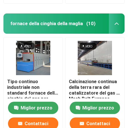
fornace della cinghia della maglia
(10)
Tipo continuo
Calcinazione continua
industriale non
della terra rara del
standard fornace della
catalizzatore del gas di
cinghia del gas per
Mesh Belt Furnace
ceramica
Energy Natural
Miglior prezzo
Miglior prezzo
Contattaci
Contattaci