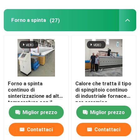
forno ceramico
Forno a spinta
(27)
fornace di sinterizzazione
Fornace materiale del catodo e dell'anodo
Generatore di gas azoto
Forno a spinta
Calore che tratta il tipo
continuo di
di spingitoio continuo
Forni per l'essiccazione
sinterizzazione ad alta
di industriale fornace
temperatura con il
per ceramico
carburo di silicio Rohi
Miglior prezzo
Miglior prezzo
Forno di trattamento termico
per le parti strutturali
di biossido di zirconio
dell'allumina
Contattaci
Contattaci