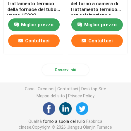
trattamento termico
del forno a camera di
della fornace del tubo a
trattamento termico
forno ceramico
vuoto 1500C
per calcinazione e
l'essiccazione del
Miglior prezzo
Miglior prezzo
laboratorio
fornace di sinterizzazione
Contattaci
Contattaci
Fornace materiale del catodo e dell'anodo
Generatore di gas azoto
Osservi più
Forni per l'essiccazione
Casa
Circa noi
Contattaci
Desktop Site
Mappa del sito
Privacy Policy
Forno di trattamento termico
Qualità
forno a suola del rullo
Fabbrica
cinese.Copyright © 2026 Jiangsu Qianjin Furnace