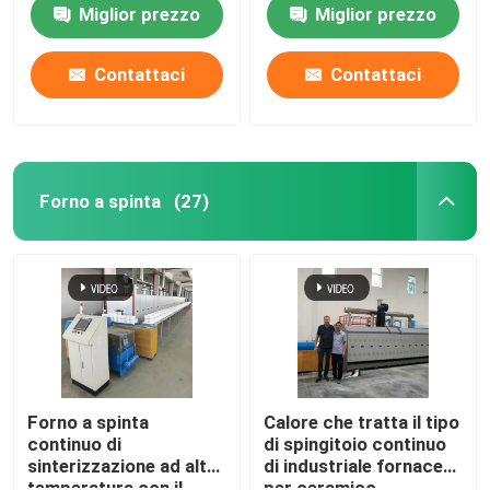
del cavo di resistenza
rullo dei materiali
Miglior prezzo
Miglior prezzo
per la sinterizzazione
ceramici
dei materiali della
batteria al litio
Contattaci
Contattaci
Forno a spinta
(27)
Casa
Prodotti
Forno a spinta
Calore che tratta il tipo
continuo di
di spingitoio continuo
sinterizzazione ad alta
di industriale fornace
Circa noi
temperatura con il
per ceramico