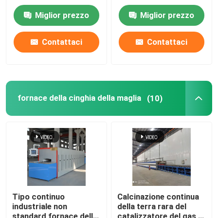
carburo di silicio Rohi
Miglior prezzo
Miglior prezzo
per le parti strutturali
Giro della fabbrica
di biossido di zirconio
dell'allumina
Contattaci
Contattaci
Controllo di qualità
Notizie
fornace della cinghia della maglia
(10)
Casi
Richieda una citazione
forno a suola del rullo
Tipo continuo
Calcinazione continua
industriale non
della terra rara del
Forno a spinta
standard fornace della
catalizzatore del gas di