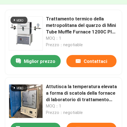
Trattamento termico della
metropolitana del quarzo di Mini
Tube Muffle Furnace 1200C PID
del laboratorio
MOQ：1
Prezzo：negotiable
Miglior prezzo
Contattaci
Attutisca la temperatura elevata
a forma di scatola della fornace
di laboratorio di trattamento
termico della fornace 1700C con
MOQ：1
il molibdeno Rod del silicio
Prezzo：negotiable