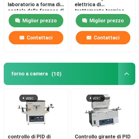
laboratorio a forma di
elettrica di
scatola della fornace di
trattamento termico
Forno di sollevamento
trattamento termico
1400C con il cavo di
Miglior prezzo
Miglior prezzo
1200C con il cavo di
resistenza
resistenza
fornace del carrello
Contattaci
Contattaci
Forno rotante
forno a camera
forno di riduzione dell'idrogeno
(10)
fornace di vuoto
forno del focolare del rullo
Mobilia del forno
controllo di PID di
Controllo girante di PID