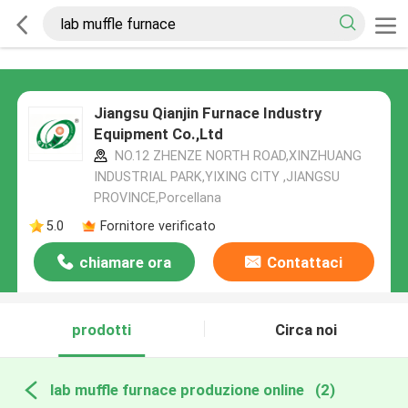
Jiangsu Qianjin Furnace Industry
Equipment Co.,Ltd
NO.12 ZHENZE NORTH ROAD,XINZHUANG
INDUSTRIAL PARK,YIXING CITY ,JIANGSU
PROVINCE,Porcellana
5.0
Fornitore verificato
chiamare ora
Contattaci
prodotti
Circa noi
lab muffle furnace produzione online
(2)