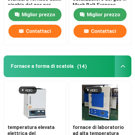
cinghia del gas per
Mesh Belt Furnace
ceramica
Energy Natural
Miglior prezzo
Miglior prezzo
fornace della cinghia della maglia
Contattaci
Contattaci
Fornace a forma di scatola
forno a camera
Fornace a forma di scatola
(14)
forno della navetta
forno di tunnel
fornace del contenitore di atmosfera
temperatura elevata
fornace di laboratorio
Forno di ricottura
elettrica del
ad alta temperatura