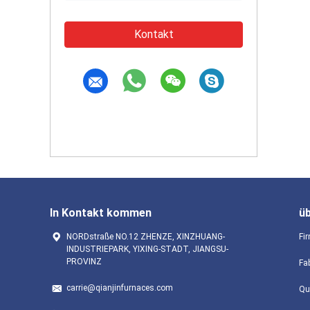
Kontakt
In Kontakt kommen
ü
NORDstraße NO.12 ZHENZE, XINZHUANG-
Fir
INDUSTRIEPARK, YIXING-STADT, JIANGSU-
PROVINZ
Fa
carrie@qianjinfurnaces.com
Qu