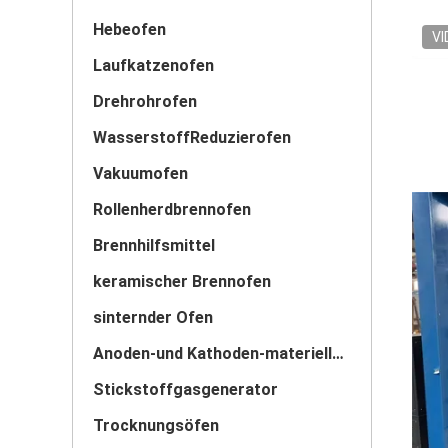
Hebeofen
VI
Laufkatzenofen
Drehrohrofen
WasserstoffReduzierofen
Vakuumofen
Rollenherdbrennofen
Brennhilfsmittel
keramischer Brennofen
sinternder Ofen
Anoden-und Kathoden-materieller Ofen
Stickstoffgasgenerator
Trocknungsöfen