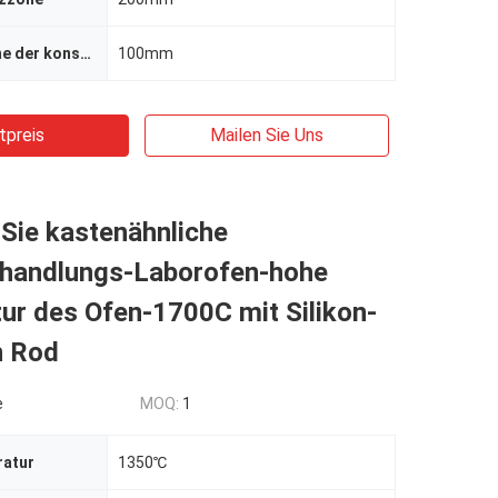
Länge der Zone der konstanten Temperatur
100mm
tpreis
Mailen Sie Uns
Sie kastenähnliche
andlungs-Laborofen-hohe
ur des Ofen-1700C mit Silikon-
n Rod
e
MOQ:
1
ratur
1350℃