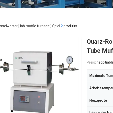
sselwörter [ lab muffle furnace ] Spiel
2
produits.
Quarz-Ro
Tube Muf
Preis:
negotiabl
Maximale Tem
Arbeitstempe
Heizquote
Länge der He