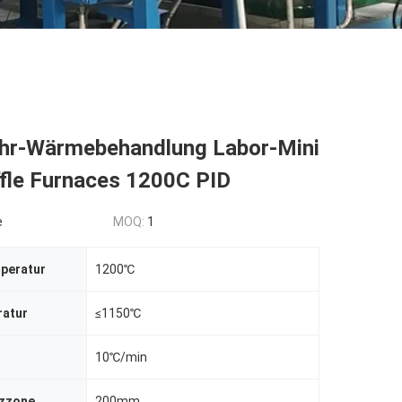
hr-Wärmebehandlung Labor-Mini
fle Furnaces 1200C PID
e
MOQ:
1
peratur
1200℃
ratur
≤1150℃
10℃/min
izzone
200mm