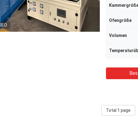
Kammergröß
Ofengröße
DEO
Volumen
Bes
Total 1 page