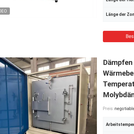
DEO
Bes
Dämpfen 
Wärmebeh
Temperat
Molybdä
Preis:
negotiabl
Arbeitstempe