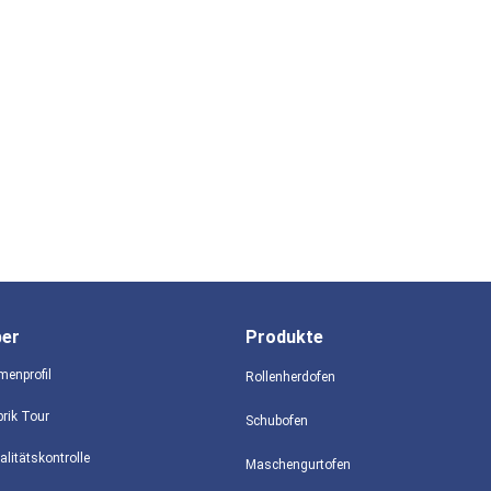
ber
Produkte
menprofil
Rollenherdofen
brik Tour
Schubofen
alitätskontrolle
Maschengurtofen