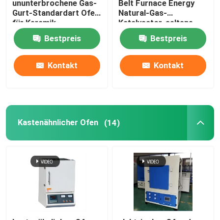
ununterbrochene Gas-
Belt Furnace Energy
Gurt-Standardart Ofen
Natural-Gas-
für Keramik
Katalysator-seltene
Hebeofen
Erdkalzinierung
Bestpreis
Bestpreis
Laufkatzenofen
Kontakt
Kontakt
Drehrohrofen
WasserstoffReduzierofen
Kastenähnlicher Ofen
(14)
Vakuumofen
Rollenherdbrennofen
Brennhilfsmittel