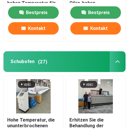
hohen Temperatur für
Ofen-hohen
die sinternden Lithium-
Temperatur
Bestpreis
Bestpreis
Batterie-Materialien
Fabrik-Ausflug
Kontakt
Kontakt
Qualitätskontrolle
Nachrichten
Schubofen
(27)
Fälle
Fordern Sie ein Zitat
Rollenherdofen
Hohe Temperatur, die
Erhitzen Sie die
ununterbrochenen
Behandlung der
Schubofen