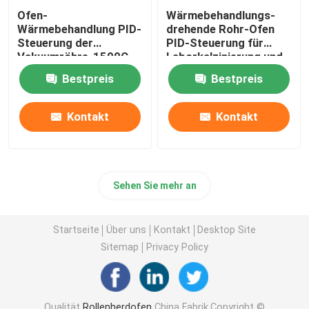
Ofen-
Wärmebehandlungs-
Wärmebehandlung PID-
drehende Rohr-Ofen
Steuerung der
PID-Steuerung für
Vakuumröhre-1500C
Laborkalzinierung und -
trockner
Bestpreis
Bestpreis
Kontakt
Kontakt
Sehen Sie mehr an
Startseite
Über uns
Kontakt
Desktop Site
Sitemap
Privacy Policy
Qualität
Rollenherdofen
China Fabrik.Copyright ©