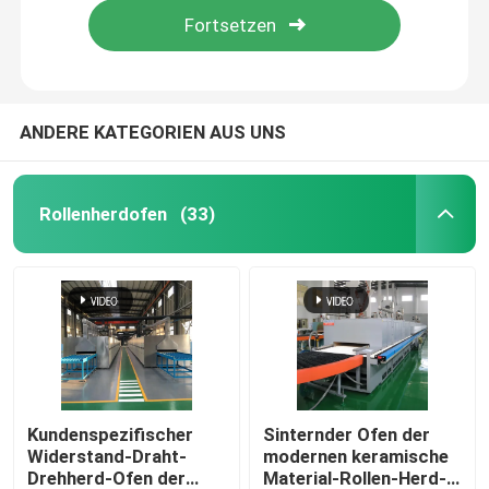
ANDERE KATEGORIEN AUS UNS
Rollenherdofen
(33)
Haus
Produkte
Kundenspezifischer
Sinternder Ofen der
Widerstand-Draht-
modernen keramische
Drehherd-Ofen der
Material-Rollen-Herd-
Über uns