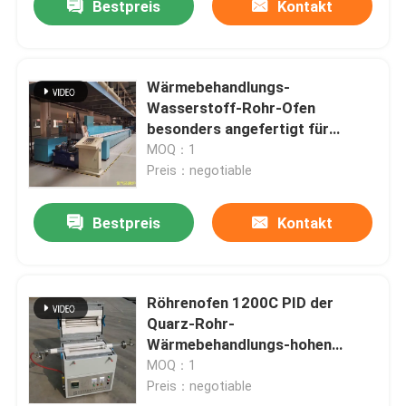
Bestpreis
Kontakt
Wärmebehandlungs-
Wasserstoff-Rohr-Ofen
besonders angefertigt für
Pulver-Metallurgie
MOQ：1
Preis：negotiable
Bestpreis
Kontakt
Röhrenofen 1200C PID der
Quarz-Rohr-
Wärmebehandlungs-hohen
Temperatur
MOQ：1
Preis：negotiable