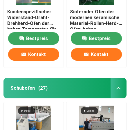
Kundenspezifischer
Sinternder Ofen der
keramischer Brennofen
Widerstand-Draht-
modernen keramische
Drehherd-Ofen der
Material-Rollen-Herd-
hohen Temperatur für
Ofen-hohen
sinternder Ofen
die sinternden Lithium-
Temperatur
Bestpreis
Bestpreis
Batterie-Materialien
Anoden-und Kathoden-materieller Ofen
Kontakt
Kontakt
Stickstoffgasgenerator
Trocknungsöfen
Schubofen
(27)
Wärmebehandlungsöfen