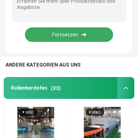
Hebeofen
Laufkatzenofen
Drehrohrofen
ANDERE KATEGORIEN AUS UNS
WasserstoffReduzierofen
Rollenherdofen
(33)
Vakuumofen
Rollenherdbrennofen
Brennhilfsmittel