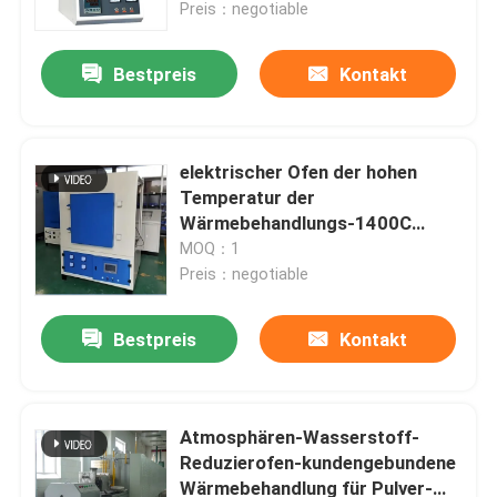
Preis：negotiable
Bestpreis
Kontakt
elektrischer Ofen der hohen
Temperatur der
Wärmebehandlungs-1400C
Labormit Widerstand-Draht
MOQ：1
Preis：negotiable
Bestpreis
Kontakt
Haus
Produkte
Atmosphären-Wasserstoff-
Reduzierofen-kundengebundene
Wärmebehandlung für Pulver-
Über uns