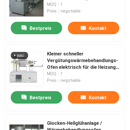
Metallurgie
MOQ：1
Preis：negotiable
Fabrik-Ausflug
Bestpreis
Kontakt
Qualitätskontrolle
Nachrichten
Kleiner schneller
Vergütungswärmebehandlungs-
Ofen elektrisch für die Heizung
Fälle
und das Abkühlen von dünnen
MOQ：1
Proben
Preis：negotiable
Fordern Sie ein Zitat
Bestpreis
Kontakt
Rollenherdofen
Glocken-Hellglühanlage /
Schubofen
Wärmebehandlungsofen