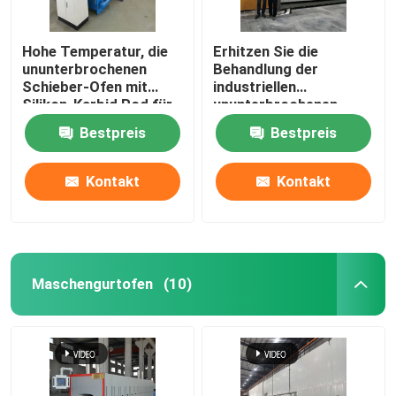
Hohe Temperatur, die
Erhitzen Sie die
ununterbrochenen
Behandlung der
Schieber-Ofen mit
industriellen
Silikon-Karbid Rod für
ununterbrochenen
Tonerde-
Schieber-Art Ofen für
Bestpreis
Bestpreis
Zirkoniumdioxid-
keramisches
strukturelle Teile
sintert
Kontakt
Kontakt
Maschengurtofen
(10)