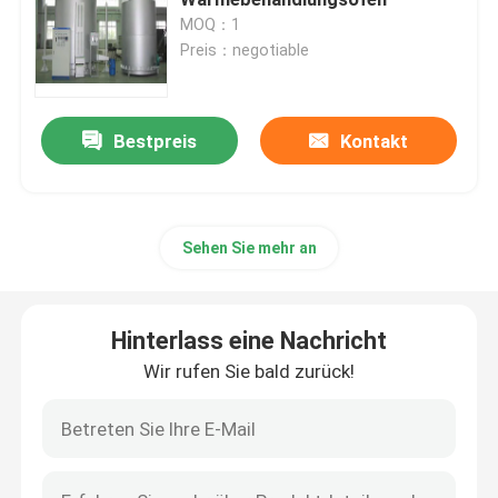
MOQ：1
Preis：negotiable
Maschengurtofen
Kastenähnlicher Ofen
Bestpreis
Kontakt
Rohrofen
Sehen Sie mehr an
Shuttlebrennofen
Hinterlass eine Nachricht
Tunnelbrennofen
Wir rufen Sie bald zurück!
Atmosphärenkastenofen
Glühofen