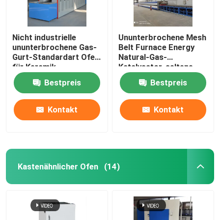
Nicht industrielle
Ununterbrochene Mesh
ununterbrochene Gas-
Belt Furnace Energy
Gurt-Standardart Ofen
Natural-Gas-
für Keramik
Katalysator-seltene
Erdkalzinierung
Bestpreis
Bestpreis
Kontakt
Kontakt
Kastenähnlicher Ofen
(14)