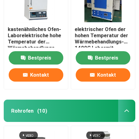
kastenähnliches Ofen-
elektrischer Ofen der
Laborelektrische hohe
hohen Temperatur der
Temperatur der
Wärmebehandlungs-
Wärmebehandlungs-
1400C Labormit
1200C mit Widerstand-
Widerstand-Draht
Bestpreis
Bestpreis
Draht
Kontakt
Kontakt
Rohrofen
(10)