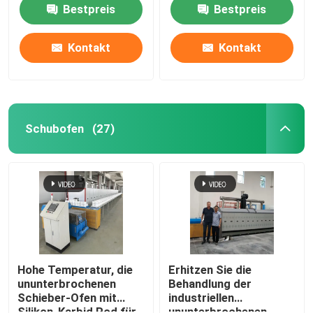
die sinternden Lithium-
Temperatur
Bestpreis
Bestpreis
Batterie-Materialien
Kontakt
Kontakt
Schubofen
(27)
Haus
Produkte
Hohe Temperatur, die
Erhitzen Sie die
ununterbrochenen
Behandlung der
Schieber-Ofen mit
industriellen
Über uns
Silikon-Karbid Rod für
ununterbrochenen