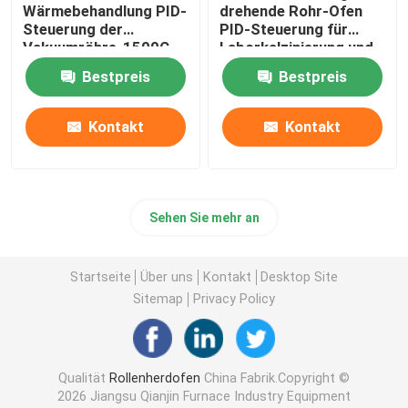
Wärmebehandlung PID-
drehende Rohr-Ofen
Steuerung der
PID-Steuerung für
keramischer Brennofen
Vakuumröhre-1500C
Laborkalzinierung und -
trockner
Bestpreis
Bestpreis
sinternder Ofen
Kontakt
Kontakt
Anoden-und Kathoden-materieller Ofen
Stickstoffgasgenerator
Sehen Sie mehr an
Trocknungsöfen
Startseite
Über uns
Kontakt
Desktop Site
Sitemap
Privacy Policy
Wärmebehandlungsöfen
Qualität
Rollenherdofen
China Fabrik.Copyright ©
2026 Jiangsu Qianjin Furnace Industry Equipment