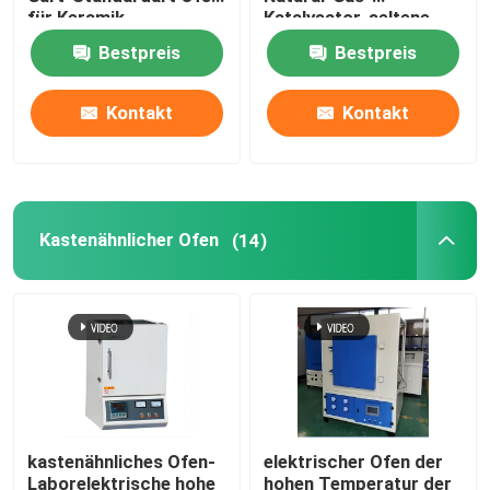
für Keramik
Katalysator-seltene
Erdkalzinierung
Bestpreis
Bestpreis
Maschengurtofen
Kontakt
Kontakt
Kastenähnlicher Ofen
Rohrofen
Kastenähnlicher Ofen
(14)
Shuttlebrennofen
Tunnelbrennofen
Atmosphärenkastenofen
kastenähnliches Ofen-
elektrischer Ofen der
Glühofen
Laborelektrische hohe
hohen Temperatur der