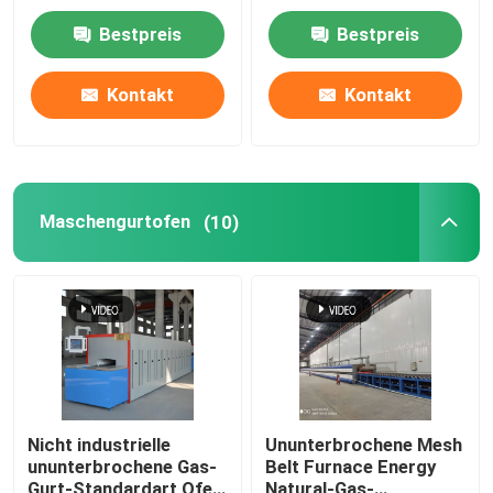
Tonerde-
Schieber-Art Ofen für
Bestpreis
Bestpreis
Zirkoniumdioxid-
keramisches
Fabrik-Ausflug
strukturelle Teile
sintert
Kontakt
Kontakt
Qualitätskontrolle
Nachrichten
Maschengurtofen
(10)
Fälle
Fordern Sie ein Zitat
Rollenherdofen
Nicht industrielle
Ununterbrochene Mesh
ununterbrochene Gas-
Belt Furnace Energy
Schubofen
Gurt-Standardart Ofen
Natural-Gas-