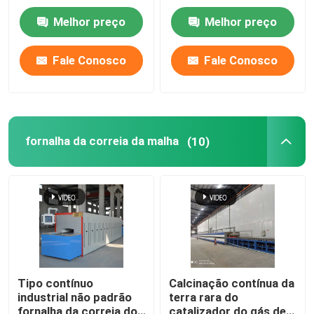
carboneto de silicone
Melhor preço
Melhor preço
Ros para as peças
Excursão da fábrica
estruturais da zircônia
da alumina
Fale Conosco
Fale Conosco
Controle da qualidade
Notícia
fornalha da correia da malha
(10)
Casos
Peça umas citações
fornalha de lareira do rolo
Tipo contínuo
Calcinação contínua da
industrial não padrão
terra rara do
Forno Empurrador
fornalha da correia do
catalizador do gás de