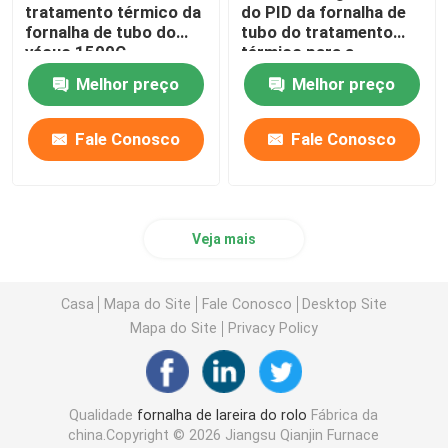
tratamento térmico da
do PID da fornalha de
fornalha de tubo do
tubo do tratamento
estufa cerâmica
vácuo 1500C
térmico para a
calcinação e a
Melhor preço
Melhor preço
secagem do
fornalha de aglomeração
laboratório
Fale Conosco
Fale Conosco
Fornalha material do ânodo e do cátodo
Gerador de gás nitrogênio
Veja mais
Fornos de secagem
Casa
Mapa do Site
Fale Conosco
Desktop Site
Mapa do Site
Privacy Policy
Forno de tratamento térmico
Qualidade
fornalha de lareira do rolo
Fábrica da
china.Copyright © 2026 Jiangsu Qianjin Furnace