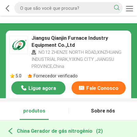
Jiangsu Qianjin Furnace Industry
Equipment Co.,Ltd
NO.12 ZHENZE NORTH ROAD,XINZHUANG
INDUSTRIAL PARK,YIXING CITY ,JIANGSU
PROVINCE,China
5.0
Fornecedor verificado
Ligue agora
Fale Conosco
produtos
Sobre nós
China Gerador de gás nitrogênio
(2)