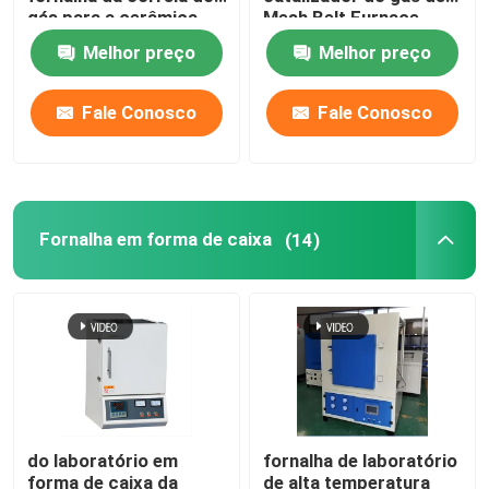
gás para a cerâmica
Mesh Belt Furnace
Energy Natural
Melhor preço
Melhor preço
fornalha da correia da malha
Fale Conosco
Fale Conosco
Fornalha em forma de caixa
fornalha de tubo
Fornalha em forma de caixa
(14)
estufa da canela
estufa de túnel
fornalha de caixa da atmosfera
do laboratório em
fornalha de laboratório
Fornalha de recozimento
forma de caixa da
de alta temperatura