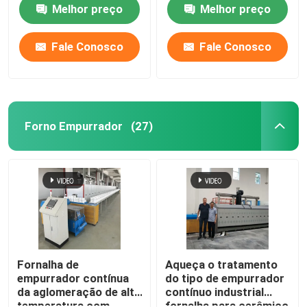
resistência para os
do rolo dos materiais
Melhor preço
Melhor preço
materiais da bateria de
cerâmicos
lítio que aglomeram
Fale Conosco
Fale Conosco
Forno Empurrador
(27)
Casa
Produtos
Fornalha de
Aqueça o tratamento
empurrador contínua
do tipo de empurrador
da aglomeração de alta
contínuo industrial
Sobre nós
temperatura com
fornalha para cerâmico