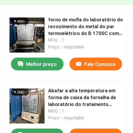
forno de mufla do laboratório do
recozimento do metal do par
termoelétrico do B 1700C com
molibdênio Rod do silicone
MOQ：1
Preço：negotiable
Melhor preço
Fale Conosco
Abafar a alta temperatura em
forma de caixa da fornalha de
laboratório do tratamento
térmico da fornalha 1700C com
MOQ：1
molibdênio Rod do silicone
Preço：negotiable