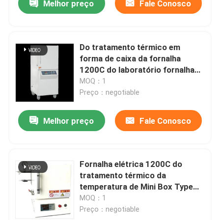
Melhor preço
Fale Conosco
Do tratamento térmico em
forma de caixa da fornalha
1200C do laboratório fornalha
elétrica de alta temperatura com
MOQ：1
fio de resistência
Preço：negotiable
Melhor preço
Fale Conosco
Fornalha elétrica 1200C do
tratamento térmico da
temperatura de Mini Box Type
Furnace High
MOQ：1
Preço：negotiable