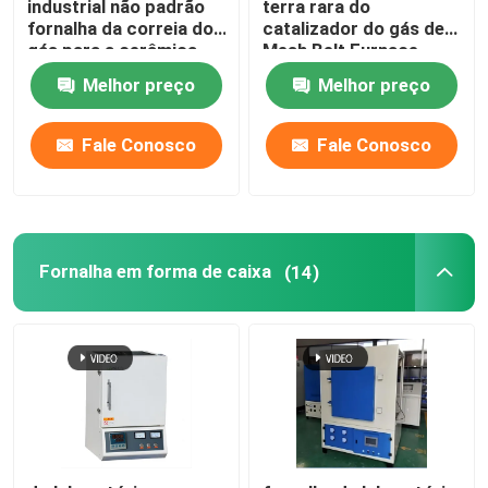
industrial não padrão
terra rara do
fornalha da correia do
catalizador do gás de
gás para a cerâmica
Mesh Belt Furnace
forno de elevador
Energy Natural
Melhor preço
Melhor preço
fornalha do trole
Fale Conosco
Fale Conosco
Forno Forno Rotativo
fornalha de redução do hidrogênio
Fornalha em forma de caixa
(14)
fornalha do vácuo
estufa da lareira do rolo
Mobília da estufa