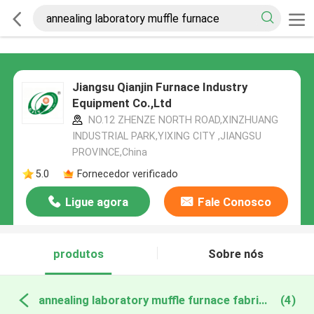
Jiangsu Qianjin Furnace Industry
Equipment Co.,Ltd
NO.12 ZHENZE NORTH ROAD,XINZHUANG
INDUSTRIAL PARK,YIXING CITY ,JIANGSU
PROVINCE,China
5.0
Fornecedor verificado
Ligue agora
Fale Conosco
produtos
Sobre nós
annealing laboratory muffle furnace fabricação online
(4)