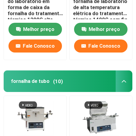
do laboratório em
fornalha de laboratório
forma de caixa da
de alta temperatura
estufa cerâmica
fornalha do tratamento
elétrica do tratamento
térmico 1200C alta
térmico 1400C com fio
temperatura elétrica
de resistência
Melhor preço
Melhor preço
com fio de resistência
fornalha de aglomeração
Fale Conosco
Fale Conosco
Fornalha material do ânodo e do cátodo
Gerador de gás nitrogênio
fornalha de tubo
(10)
Fornos de secagem
Forno de tratamento térmico