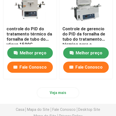
controle do PID do
Controle de gerencio
tratamento térmico da
do PID da fornalha de
fornalha de tubo do
tubo do tratamento
vácuo 1500C
térmico para a
calcinação e a
Melhor preço
Melhor preço
secagem do
laboratório
Fale Conosco
Fale Conosco
Veja mais
Casa
Mapa do Site
Fale Conosco
Desktop Site
Mapa do Site
Privacy Policy