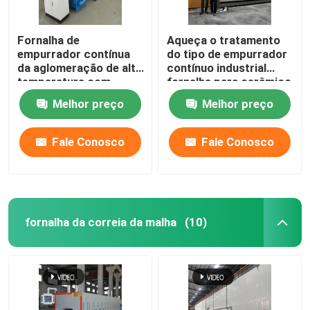
Fornalha de
Aqueça o tratamento
empurrador contínua
do tipo de empurrador
da aglomeração de alta
contínuo industrial
temperatura com
fornalha para cerâmico
carboneto de silicone
Melhor preço
Melhor preço
Ros para as peças
estruturais da zircônia
da alumina
Fale Conosco
Fale Conosco
fornalha da correia da malha
(10)