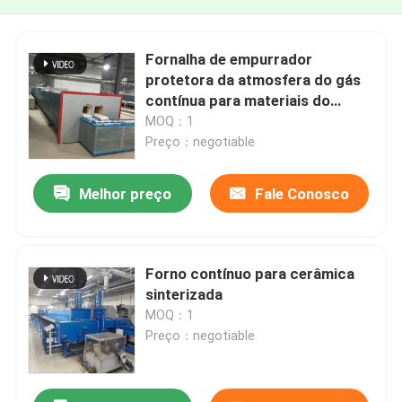
Fornalha de empurrador
protetora da atmosfera do gás
contínua para materiais do
cátodo e do ânodo da bateria de
MOQ：1
lítio
Preço：negotiable
Melhor preço
Fale Conosco
Forno contínuo para cerâmica
sinterizada
MOQ：1
Preço：negotiable