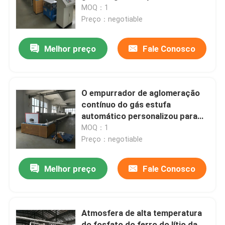
personalizada para ITO Target
MOQ：1
Powder
Preço：negotiable
Excursão da fábrica
Melhor preço
Fale Conosco
Controle da qualidade
Notícia
O empurrador de aglomeração
contínuo do gás estufa
automático personalizou para
Casos
componentes eletrônicos
MOQ：1
Preço：negotiable
Peça umas citações
Melhor preço
Fale Conosco
fornalha de lareira do rolo
Atmosfera de alta temperatura
Forno Empurrador
do fosfato do ferro do lítio da