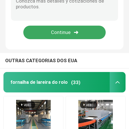
forno de elevador
fornalha do trole
Forno Forno Rotativo
OUTRAS CATEGORIAS DOS EUA
fornalha de redução do hidrogênio
fornalha de lareira do rolo
(33)
fornalha do vácuo
estufa da lareira do rolo
Mobília da estufa