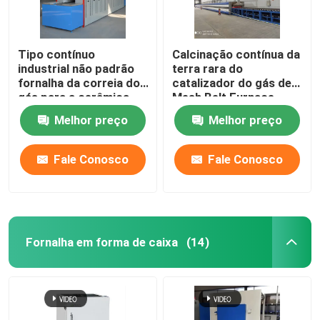
Tipo contínuo
Calcinação contínua da
industrial não padrão
terra rara do
fornalha da correia do
catalizador do gás de
gás para a cerâmica
Mesh Belt Furnace
Energy Natural
Melhor preço
Melhor preço
Fale Conosco
Fale Conosco
Fornalha em forma de caixa
(14)