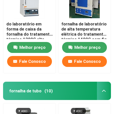
do laboratório em
fornalha de laboratório
forma de caixa da
de alta temperatura
fornalha do tratamento
elétrica do tratamento
térmico 1200C alta
térmico 1400C com fio
temperatura elétrica
de resistência
Melhor preço
Melhor preço
com fio de resistência
Fale Conosco
Fale Conosco
fornalha de tubo
(10)