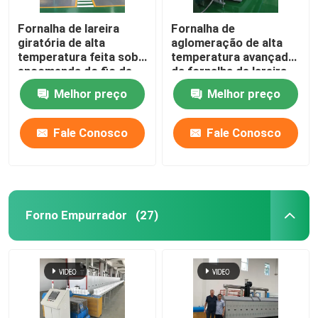
Fornalha de lareira
Fornalha de
estufa cerâmica
giratória de alta
aglomeração de alta
temperatura feita sob
temperatura avançada
encomenda do fio de
da fornalha de lareira
fornalha de aglomeração
resistência para os
do rolo dos materiais
Melhor preço
Melhor preço
materiais da bateria de
cerâmicos
lítio que aglomeram
Fornalha material do ânodo e do cátodo
Fale Conosco
Fale Conosco
Gerador de gás nitrogênio
Fornos de secagem
Forno Empurrador
(27)
Forno de tratamento térmico