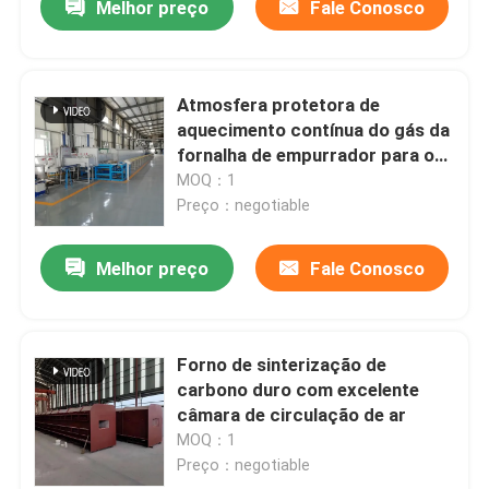
Melhor preço
Fale Conosco
Atmosfera protetora de
aquecimento contínua do gás da
fornalha de empurrador para o
ânodo da grafite
MOQ：1
Preço：negotiable
Melhor preço
Fale Conosco
Forno de sinterização de
carbono duro com excelente
câmara de circulação de ar
MOQ：1
Preço：negotiable