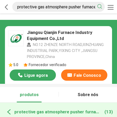
Jiangsu Qianjin Furnace Industry
Equipment Co.,Ltd
NO.12 ZHENZE NORTH ROAD,XINZHUANG
INDUSTRIAL PARK,YIXING CITY ,JIANGSU
PROVINCE,China
5.0
Fornecedor verificado
Ligue agora
Fale Conosco
produtos
Sobre nós
protective gas atmosphere pusher furnace fabricação online
(13)