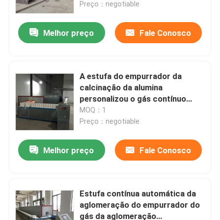
Preço：negotiable
Melhor preço
Fale Conosco
A estufa do empurrador da
calcinação da alumina
personalizou o gás contínuo
automático da aglomeração
MOQ：1
Preço：negotiable
Melhor preço
Fale Conosco
Casa
Produtos
Estufa contínua automática da
aglomeração do empurrador do
gás da aglomeração
Sobre nós