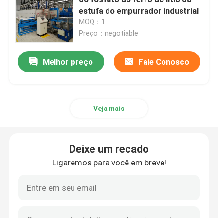
estufa do empurrador industrial
MOQ：1
fornalha da correia da malha
Preço：negotiable
Fornalha em forma de caixa
Melhor preço
Fale Conosco
fornalha de tubo
Veja mais
estufa da canela
Deixe um recado
estufa de túnel
Ligaremos para você em breve!
fornalha de caixa da atmosfera
Fornalha de recozimento