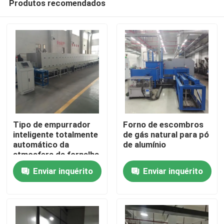
Produtos recomendados
Tipo de empurrador
Forno de escombros
inteligente totalmente
de gás natural para pó
automático da
de alumínio
atmosfera da fornalha
Casa
de aglomeração dos
Enviar inquérito
Enviar inquérito
materiais da cerâmica
do nitreto da fornalha
Produtos
Sobre nós