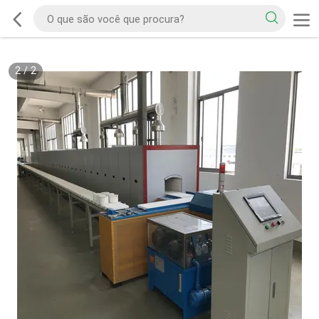
2
/
2