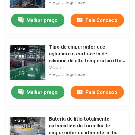
Preço：negotiable
Melhor preço
Fale Conosco
Tipo de empurrador que
aglomera o carboneto de
silicone de alta temperatura Rod
For Advanced Ceramic Materials
MOQ：1
da fornalha elétrica
Preço：negotiable
Melhor preço
Fale Conosco
Casa
Produtos
Bateria de lítio totalmente
automático da fornalha de
empurrador da atmosfera da
Sobre nós