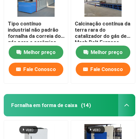
Tipo contínuo
Calcinação contínua da
industrial não padrão
terra rara do
fornalha da correia do
catalizador do gás de
gás para a cerâmica
Mesh Belt Furnace
Energy Natural
Melhor preço
Melhor preço
Fale Conosco
Fale Conosco
Fornalha em forma de caixa
(14)