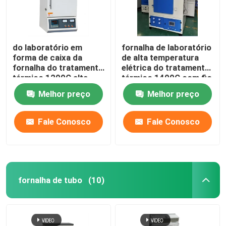
do laboratório em
fornalha de laboratório
forma de caixa da
de alta temperatura
fornalha do tratamento
elétrica do tratamento
térmico 1200C alta
térmico 1400C com fio
temperatura elétrica
de resistência
Melhor preço
Melhor preço
com fio de resistência
Fale Conosco
Fale Conosco
fornalha de tubo
(10)