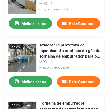
fornalha de aglomeração dos
MOQ：1
materiais do elétrodo do ânodo
Preço：negotiable
Excursão da fábrica
do cátodo
Melhor preço
Fale Conosco
Controle da qualidade
Notícia
Atmosfera protetora de
aquecimento contínua do gás da
fornalha de empurrador para o
Casos
ânodo da grafite
MOQ：1
Preço：negotiable
Peça umas citações
Melhor preço
Fale Conosco
fornalha de lareira do rolo
Fornalha de empurrador
Forno Empurrador
protetora da atmosfera do gás