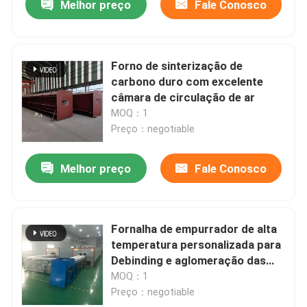
Melhor preço
Fale Conosco
Forno de sinterização de
carbono duro com excelente
câmara de circulação de ar
MOQ：1
Preço：negotiable
Melhor preço
Fale Conosco
Fornalha de empurrador de alta
temperatura personalizada para
Debinding e aglomeração das
peças estruturais cerâmicas
MOQ：1
Preço：negotiable