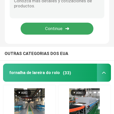
forno de elevador
fornalha do trole
Forno Forno Rotativo
OUTRAS CATEGORIAS DOS EUA
fornalha de redução do hidrogênio
fornalha de lareira do rolo
(33)
fornalha do vácuo
estufa da lareira do rolo
Mobília da estufa