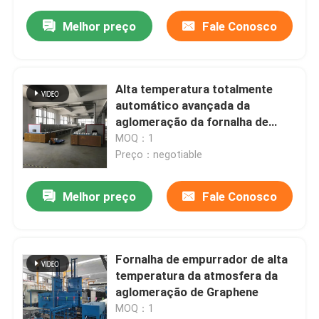
Melhor preço
Fale Conosco
Alta temperatura totalmente
automático avançada da
aglomeração da fornalha de
empurrador dos materiais
MOQ：1
cerâmicos
Preço：negotiable
Melhor preço
Fale Conosco
Fornalha de empurrador de alta
temperatura da atmosfera da
aglomeração de Graphene
MOQ：1