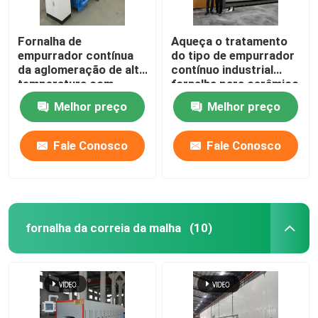
Fornalha de
Aqueça o tratamento
empurrador contínua
do tipo de empurrador
da aglomeração de alta
contínuo industrial
temperatura com
fornalha para cerâmico
carboneto de silicone
Melhor preço
Melhor preço
Ros para as peças
estruturais da zircônia
da alumina
Fale Conosco
Fale Conosco
fornalha da correia da malha
(10)