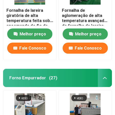
Fornalha de lareira
Fornalha de
estufa cerâmica
giratória de alta
aglomeração de alta
temperatura feita sob
temperatura avançada
encomenda do fio de
da fornalha de lareira
fornalha de aglomeração
resistência para os
do rolo dos materiais
Melhor preço
Melhor preço
materiais da bateria de
cerâmicos
lítio que aglomeram
Fornalha material do ânodo e do cátodo
Fale Conosco
Fale Conosco
Gerador de gás nitrogênio
Fornos de secagem
Forno Empurrador
(27)
Forno de tratamento térmico