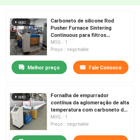
Carboneto de silicone Rod
Pusher Furnace Sintering
Continuous para filtros
cerâmicos
MOQ：1
Preço：negotiable
Melhor preço
Fale Conosco
Fornalha de empurrador
contínua da aglomeração de alta
temperatura com carboneto de
silicone Ros para as peças
MOQ：1
estruturais da zircônia da
Preço：negotiable
alumina