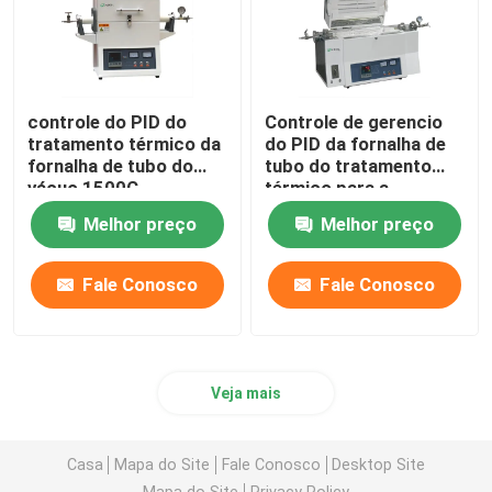
controle do PID do
Controle de gerencio
tratamento térmico da
do PID da fornalha de
fornalha de tubo do
tubo do tratamento
vácuo 1500C
térmico para a
calcinação e a
Melhor preço
Melhor preço
secagem do
laboratório
Fale Conosco
Fale Conosco
Veja mais
Casa
Mapa do Site
Fale Conosco
Desktop Site
Mapa do Site
Privacy Policy