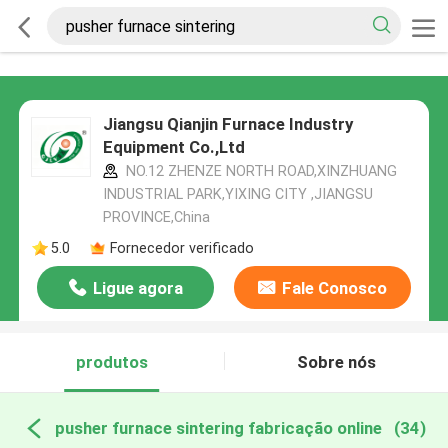
Jiangsu Qianjin Furnace Industry
Equipment Co.,Ltd
NO.12 ZHENZE NORTH ROAD,XINZHUANG
INDUSTRIAL PARK,YIXING CITY ,JIANGSU
PROVINCE,China
5.0
Fornecedor verificado
Ligue agora
Fale Conosco
produtos
Sobre nós
pusher furnace sintering fabricação online
(34)