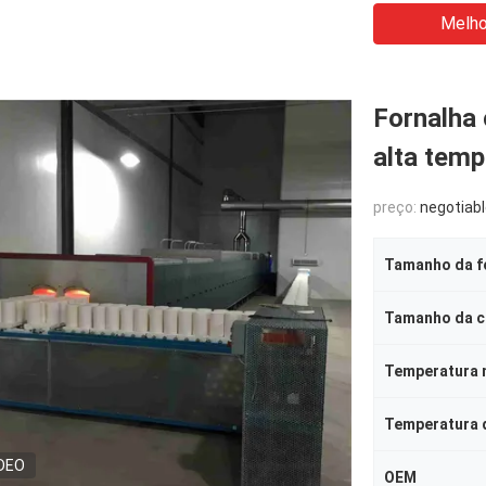
Melho
Fornalha
alta tem
preço:
negotiab
Tamanho da f
Tamanho da 
Temperatura 
Temperatura 
DEO
OEM