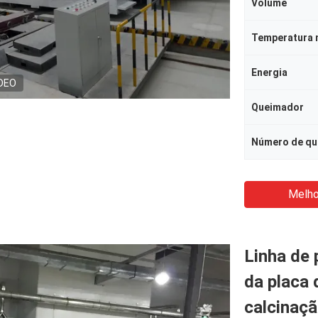
Volume
Temperatura 
Energia
DEO
Queimador
Número de q
Melho
Linha de 
da placa 
calcinaç