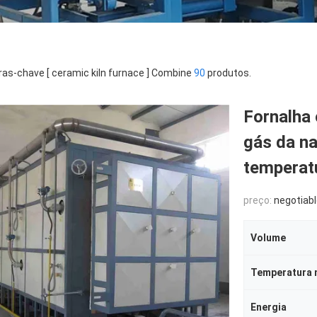
ras-chave [ ceramic kiln furnace ] Combine
90
produtos.
Fornalha 
gás da na
temperat
preço:
negotiab
Volume
Temperatura 
Energia