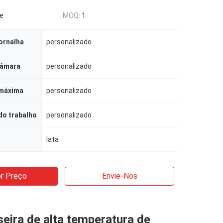
le
MOQ:
1
ornalha
personalizado
câmara
personalizado
máxima
personalizado
do trabalho
personalizado
lata
r Preço
Envie-Nos
seira de alta temperatura de