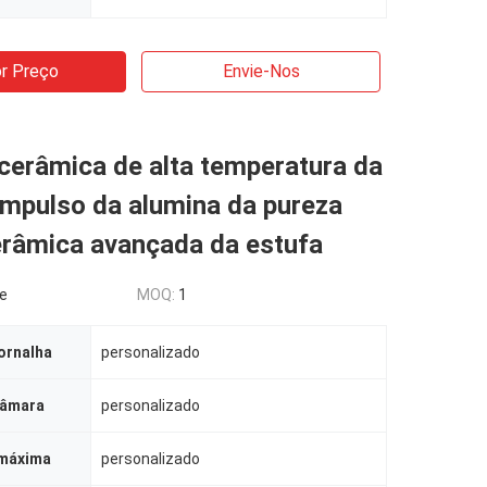
r Preço
Envie-Nos
cerâmica de alta temperatura da
impulso da alumina da pureza
erâmica avançada da estufa
le
MOQ:
1
ornalha
personalizado
câmara
personalizado
máxima
personalizado