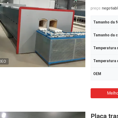
preço:
negotiab
Tamanho da f
Tamanho da 
Temperatura 
Temperatura 
DEO
OEM
Melho
Placa tra