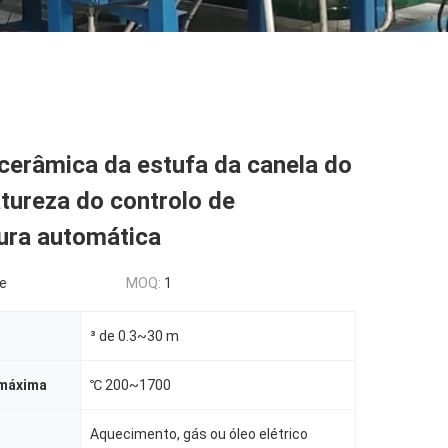
cerâmica da estufa da canela do
tureza do controlo de
ura automática
le
MOQ:
1
³ de 0.3~30 m
máxima
℃ 200~1700
Aquecimento, gás ou óleo elétrico