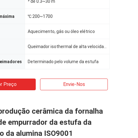
³ de 0.3~30 m
máxima
℃ 200~1700
Aquecimento, gás ou óleo elétrico
Queimador isothermal de alta velocidade
ueimadores
Determinado pelo volume da estufa
r Preço
Envie-Nos
produção cerâmica da fornalha
de empurrador da estufa da
ão da alumina ISO9001