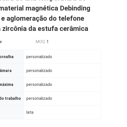
material magnética Debinding
 e aglomeração do telefone
a zircônia da estufa cerâmica
le
MOQ:
1
ornalha
personalizado
câmara
personalizado
máxima
personalizado
do trabalho
personalizado
lata