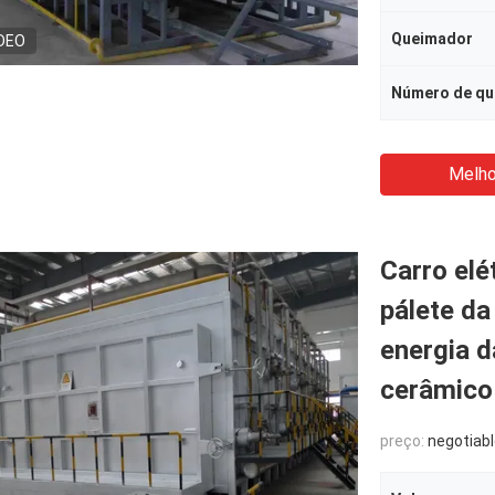
Queimador
DEO
Número de q
Melho
Carro elé
pálete da
energia d
cerâmico
preço:
negotiab