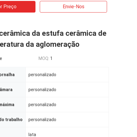
r Preço
Envie-Nos
 cerâmica da estufa cerâmica de
peratura da aglomeração
le
MOQ:
1
ornalha
personalizado
câmara
personalizado
máxima
personalizado
do trabalho
personalizado
lata