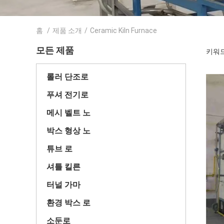
홈
/
제품 소개
/
Ceramic Kiln Furnace
모든 제품
키워드 
롤러 단조로
푸셔 전기로
메시 벨트 노
박스 형상 노
튜브 로
셔틀 킬른
터널 가마
환경 박스 로
소둔로