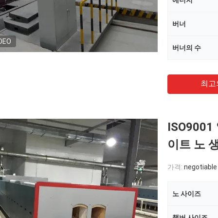
에너지
버너
DEO
버너의 수
최고
ISO90
이트 노 
가격:
negotiable
노 사이즈
챔버 사이즈