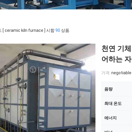
[ ceramic kiln furnace ] 시합
90
상품.
천연 기체
어하는 자
가격:
negotiable
음량
최대 온도
에너지