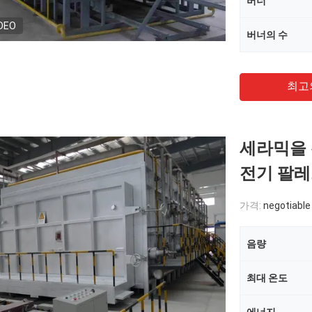
버너
DEO
버너의 수
최고
세라믹을 
전기 팔레
가격:
negotiable
음량
최대 온도