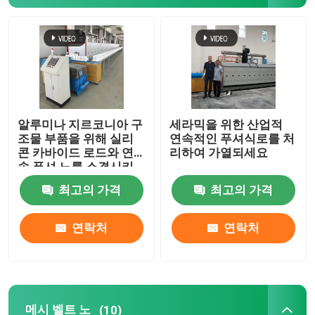
공장 여행
품질 관리
알루미나 지르코니아 구
세라믹을 위한 산업적
소식
조물 부품을 위해 실리
연속적인 푸셔식로를 처
콘 카바이드 로드와 연
리하여 가열되세요
속 푸셔 노를 소결시키
경우
는 고온
최고의 가격
최고의 가격
인용문을 요구하세요
연락처
연락처
롤러 단조로
푸셔 전기로
메시 벨트 노
(10)