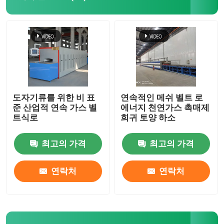
메시 벨트 노
박스 형상 노
튜브 로
도자기류를 위한 비 표
연속적인 메쉬 벨트 로
준 산업적 연속 가스 벨
에너지 천연가스 촉매제
트식로
희귀 토양 하소
셔틀 킬른
최고의 가격
최고의 가격
터널 가마
연락처
연락처
환경 박스 로
소둔로