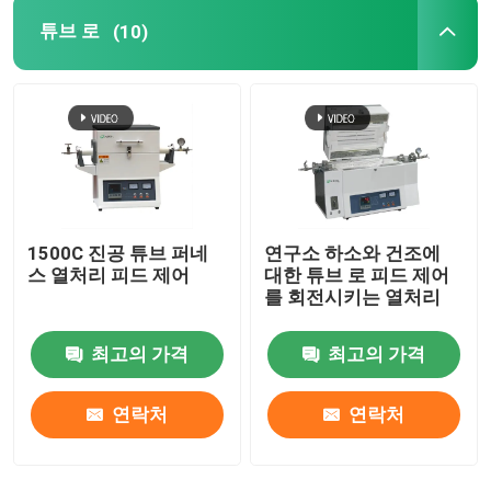
튜브 로
(10)
요업로
소결로
음극과 음극 재료 노
1500C 진공 튜브 퍼네
연구소 하소와 건조에
질소 가스 발생기
스 열처리 피드 제어
대한 튜브 로 피드 제어
를 회전시키는 열처리
건조 오븐
최고의 가격
최고의 가격
열처리 용광로
연락처
연락처