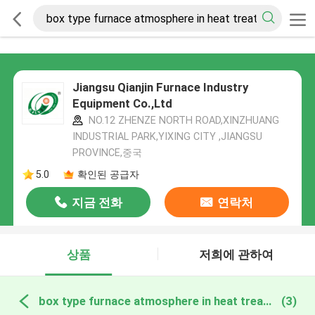
Jiangsu Qianjin Furnace Industry
Equipment Co.,Ltd
NO.12 ZHENZE NORTH ROAD,XINZHUANG
INDUSTRIAL PARK,YIXING CITY ,JIANGSU
PROVINCE,중국
5.0
확인된 공급자
지금 전화
연락처
상품
저희에 관하여
box type furnace atmosphere in heat treatment 온라인 제조
(3)