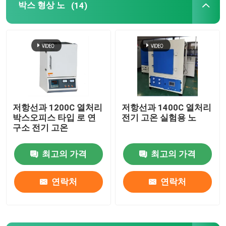
박스 형상 노
(14)
용광로를 들어 올리십시오
손수레 노
로타리 킬른로
저항선과 1200C 열처리
저항선과 1400C 열처리
박스오피스 타입 로 연
전기 고온 실험용 노
수소 환원로
구소 전기 고온
진공로
최고의 가격
최고의 가격
연락처
연락처
롤러허스 킬른
소성가마