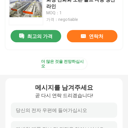
라인
MOQ：1
메시 벨트 노
가격：negotiable
박스 형상 노
최고의 가격
연락처
튜브 로
더 많은 것을 전망하십시
오
셔틀 킬른
메시지를 남겨주세요
터널 가마
곧 다시 연락 드리겠습니다!
환경 박스 로
소둔로