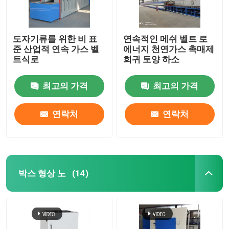
도자기류를 위한 비 표
연속적인 메쉬 벨트 로
준 산업적 연속 가스 벨
에너지 천연가스 촉매제
트식로
희귀 토양 하소
최고의 가격
최고의 가격
연락처
연락처
박스 형상 노
(14)