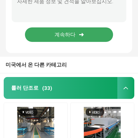
용광로를 들어 올리십시오
손수레 노
로타리 킬른로
미국에서 온 다른 카테고리
수소 환원로
롤러 단조로
(33)
진공로
롤러허스 킬른
소성가마