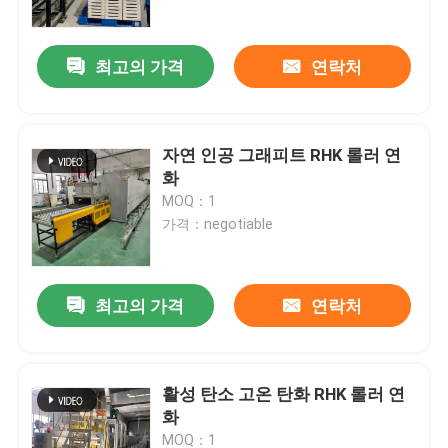
최고의 가격
연락처
자연 인공 그래피트 RHK 롤러 연
화
MOQ：1
가격：negotiable
최고의 가격
연락처
집
제품
활성 탄소 고온 탄화 RHK 롤러 연
화
우리에 대하여
MOQ：1