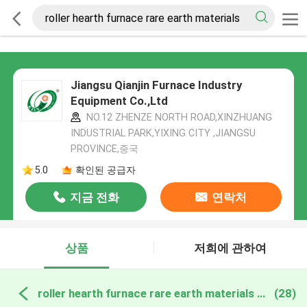
Jiangsu Qianjin Furnace Industry
Equipment Co.,Ltd
NO.12 ZHENZE NORTH ROAD,XINZHUANG
INDUSTRIAL PARK,YIXING CITY ,JIANGSU
PROVINCE,중국
5.0
확인된 공급자
지금 전화
연락처
상품
저희에 관하여
roller hearth furnace rare earth materials 온라인 제조
(28)