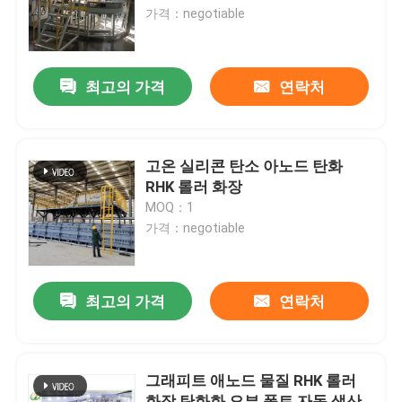
가격：negotiable
공장 여행
최고의 가격
연락처
품질 관리
소식
고온 실리콘 탄소 아노드 탄화
RHK 롤러 화장
MOQ：1
경우
가격：negotiable
인용문을 요구하세요
최고의 가격
연락처
롤러 단조로
그래피트 애노드 물질 RHK 롤러
푸셔 전기로
화장 탄화화 오븐 폴트 자동 생산