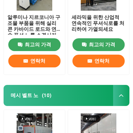
알루미나 지르코니아 구
세라믹을 위한 산업적
조물 부품을 위해 실리
연속적인 푸셔식로를 처
콘 카바이드 로드와 연
리하여 가열되세요
속 푸셔 노를 소결시키
는 고온
최고의 가격
최고의 가격
연락처
연락처
메시 벨트 노
(10)