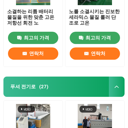
소결하는 리튬 배터리
노를 소결시키는 진보한
요업로
물질을 위한 맞춘 고온
세라믹스 물질 롤러 단
저항선 회전 노
조로 고온
소결로
최고의 가격
최고의 가격
음극과 음극 재료 노
연락처
연락처
질소 가스 발생기
건조 오븐
푸셔 전기로
(27)
열처리 용광로