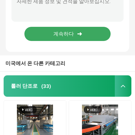
용광로를 들어 올리십시오
손수레 노
로타리 킬른로
미국에서 온 다른 카테고리
수소 환원로
롤러 단조로
(33)
진공로
롤러허스 킬른
소성가마