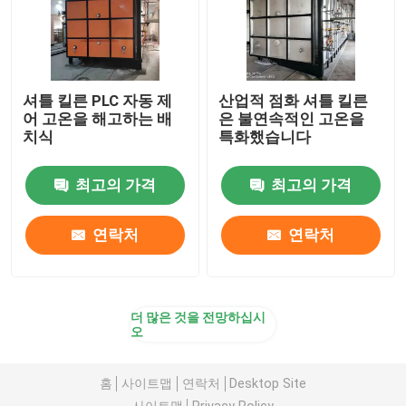
셔틀 킬른 PLC 자동 제
산업적 점화 셔틀 킬른
어 고온을 해고하는 배
은 불연속적인 고온을
치식
특화했습니다
최고의 가격
최고의 가격
연락처
연락처
더 많은 것을 전망하십시
오
홈
사이트맵
연락처
Desktop Site
사이트맵
Privacy Policy