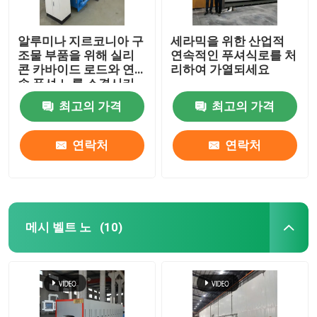
알루미나 지르코니아 구
세라믹을 위한 산업적
조물 부품을 위해 실리
연속적인 푸셔식로를 처
콘 카바이드 로드와 연
리하여 가열되세요
속 푸셔 노를 소결시키
는 고온
최고의 가격
최고의 가격
연락처
연락처
메시 벨트 노
(10)