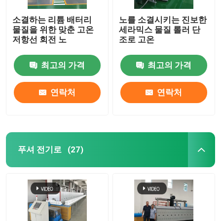
소결하는 리튬 배터리
노를 소결시키는 진보한
요업로
물질을 위한 맞춘 고온
세라믹스 물질 롤러 단
저항선 회전 노
조로 고온
소결로
최고의 가격
최고의 가격
음극과 음극 재료 노
연락처
연락처
질소 가스 발생기
건조 오븐
푸셔 전기로
(27)
열처리 용광로