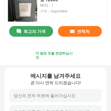
MOQ：1
가격：negotiable
메시 벨트 노
박스 형상 노
최고의 가격
연락처
튜브 로
더 많은 것을 전망하십시
오
셔틀 킬른
메시지를 남겨주세요
터널 가마
곧 다시 연락 드리겠습니다!
환경 박스 로
소둔로