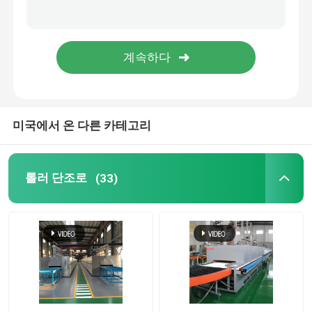
메시 벨트 노
박스 형상 노
튜브 로
미국에서 온 다른 카테고리
셔틀 킬른
롤러 단조로
(33)
터널 가마
환경 박스 로
소둔로