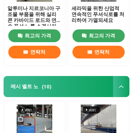
알루미나 지르코니아 구
세라믹을 위한 산업적
요업로
조물 부품을 위해 실리
연속적인 푸셔식로를 처
콘 카바이드 로드와 연
리하여 가열되세요
속 푸셔 노를 소결시키
소결로
는 고온
최고의 가격
최고의 가격
음극과 음극 재료 노
연락처
연락처
질소 가스 발생기
메시 벨트 노
(10)
건조 오븐
열처리 용광로