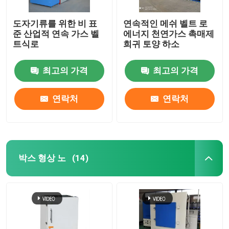
도자기류를 위한 비 표
연속적인 메쉬 벨트 로
준 산업적 연속 가스 벨
에너지 천연가스 촉매제
트식로
희귀 토양 하소
최고의 가격
최고의 가격
연락처
연락처
박스 형상 노
(14)