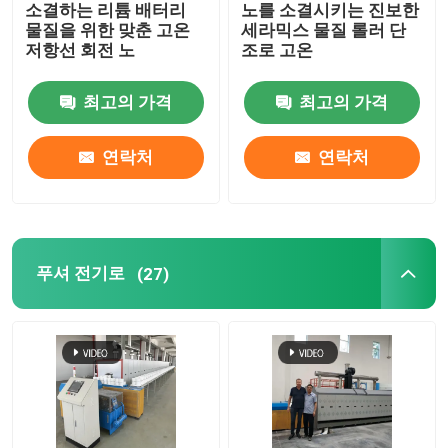
소결하는 리튬 배터리
노를 소결시키는 진보한
물질을 위한 맞춘 고온
세라믹스 물질 롤러 단
용광로를 들어 올리십시오
저항선 회전 노
조로 고온
최고의 가격
최고의 가격
손수레 노
연락처
연락처
로타리 킬른로
수소 환원로
푸셔 전기로
(27)
진공로
롤러허스 킬른
소성가마