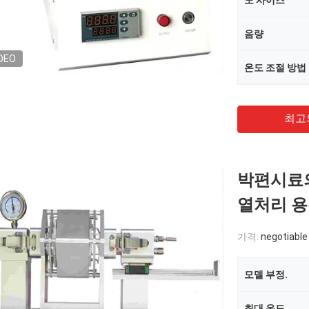
노 사이즈
음량
DEO
온도 조절 방법
최고
박편시료의
열처리 용
가격:
negotiable
모델 부정.
최대 온도