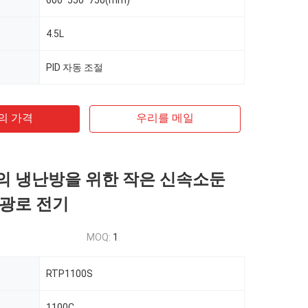
600*550*750(mm)
4.5L
PID 자동 조절
의 가격
우리를 메일
 냉난방을 위한 작은 신속소둔
광로 전기
MOQ:
1
RTP1100S
1100C