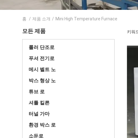
홈
/
제품 소개
/
Mini High Temperature Furnace
모든 제품
키워드 
롤러 단조로
푸셔 전기로
메시 벨트 노
박스 형상 노
튜브 로
셔틀 킬른
터널 가마
환경 박스 로
소둔로