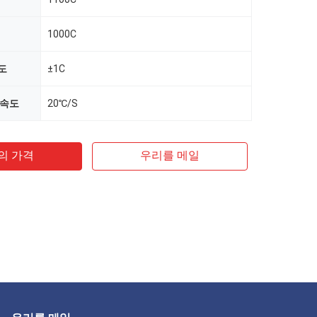
1000C
도
±1C
 속도
20℃/S
의 가격
우리를 메일