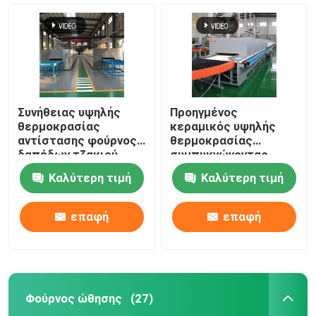
Συνήθειας υψηλής
Προηγμένος
θερμοκρασίας
κεραμικός υψηλής
αντίστασης φούρνος
θερμοκρασίας
δαπέδων τζακιού
συμπυκνώνοντας
καλωδίων
φούρνος φούρνων
Καλύτερη τιμή
Καλύτερη τιμή
περιστροφικός για τη
δαπέδων τζακιού
συμπύκνωση υλικών
κυλίνδρων υλικών
μπαταριών λίθιου
επαφή
επαφή
Σπίτι
Προϊόντα
Φούρνος ώθησης
(27)
Περίπου εμείς