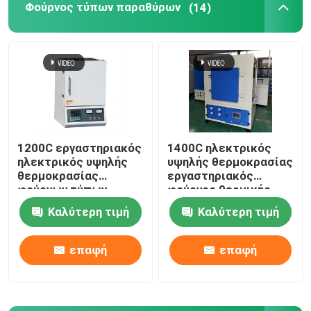
Φούρνος τύπων παραθύρων
(14)
Ανυψωτικό Φούρνος
φούρνος καροτσακιών
Περιστροφικός Κλίβανος
1200C εργαστηριακός
1400C ηλεκτρικός
ηλεκτρικός υψηλής
υψηλής θερμοκρασίας
Φούρνος μείωσης υδρογόνου
θερμοκρασίας
εργαστηριακός
φούρνων τύπων
φούρνος θερμικής
παραθύρων θερμικής
επεξεργασίας με το
κενός φούρνος
Καλύτερη τιμή
Καλύτερη τιμή
επεξεργασίας με το
καλώδιο αντίστασης
καλώδιο αντίστασης
επαφή
επαφή
κλίβανος δαπέδων τζακιού κυλίνδρων
Έπιπλα κλιβάνων