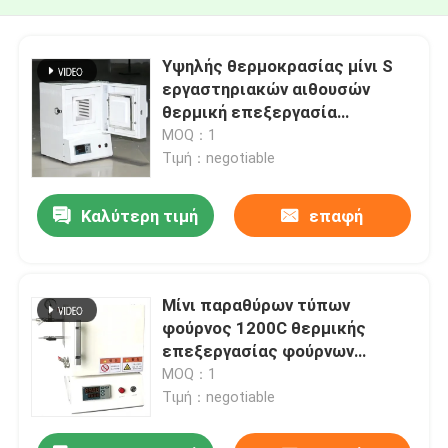
Υψηλής θερμοκρασίας μίνι S
εργαστηριακών αιθουσών
θερμική επεξεργασία
θερμοηλεκτρικών ζευγών
MOQ：1
τύπων φούρνων 1400C με τη
Τιμή：negotiable
ράβδο άνθρακα πυριτίου
Καλύτερη τιμή
επαφή
Μίνι παραθύρων τύπων
φούρνος 1200C θερμικής
επεξεργασίας φούρνων
υψηλής θερμοκρασίας
MOQ：1
ηλεκτρικός
Τιμή：negotiable