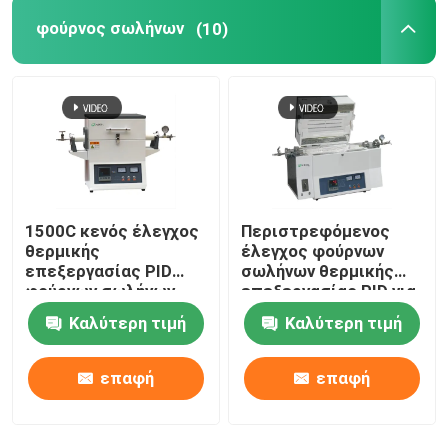
φούρνος σωλήνων
(10)
κεραμικός κλίβανος
συμπυκνώνοντας φούρνος
Υλικός φούρνος ανόδων και καθόδων
1500C κενός έλεγχος
Περιστρεφόμενος
Γεννήτρια αερίου αζώτου
θερμικής
έλεγχος φούρνων
επεξεργασίας PID
σωλήνων θερμικής
φούρνων σωλήνων
επεξεργασίας PID για
Φούρνοι ξήρανσης
εργαστηριακές
Καλύτερη τιμή
Καλύτερη τιμή
Calcination και την
ξήρανση
Φούρνος θερμικής επεξεργασίας
επαφή
επαφή