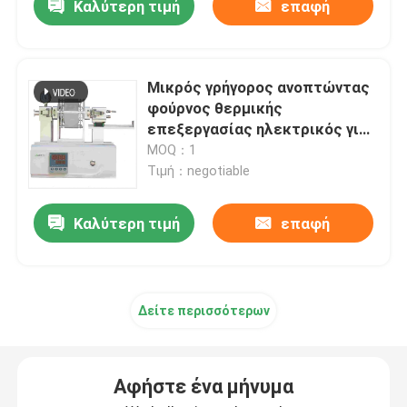
Καλύτερη τιμή
επαφή
Μικρός γρήγορος ανοπτώντας
φούρνος θερμικής
επεξεργασίας ηλεκτρικός για
τη θέρμανση και την ψύξη των
MOQ：1
λεπτών δειγμάτων
Τιμή：negotiable
Καλύτερη τιμή
επαφή
Δείτε περισσότερων
Αφήστε ένα μήνυμα