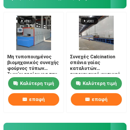
φούρνος ζωνών πλέγματος
Φούρνος τύπων παραθύρων
φούρνος σωλήνων
Μη τυποποιημένος
Συνεχές Calcination
βιομηχανικός συνεχής
σπάνια γαίας
φούρνος τύπων
καταλυτών
κλίβανος σαϊτών
ζωνών αερίου για την
ενεργειακού φυσικού
κεραμική
αερίου φούρνων
Καλύτερη τιμή
Καλύτερη τιμή
ζωνών πλέγματος
κλίβανος σηράγγων
επαφή
επαφή
φούρνος κιβωτίων ατμόσφαιρας
Ανοπτώντας φούρνος