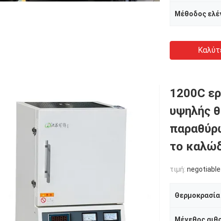
Καλύτ
1200C ερ
υψηλής 
παραθύρω
το καλώδ
τιμή:
negotiable
Θερμοκρασία
Μέγεθος αιθ