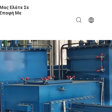
Μας Ελάτε Σε
Επαφή Με