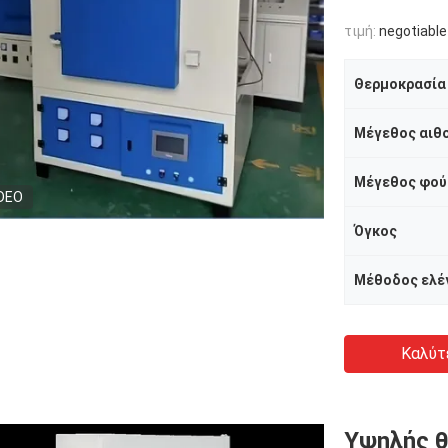
τιμή:
negotiable
Θερμοκρασία
Μέγεθος αιθ
Μέγεθος φού
DEO
Όγκος
Καλύτ
Υψηλής θ