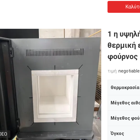
Καλύτ
1 η υψηλ
θερμική 
φούρνος
τιμή:
negotiable
Θερμοκρασία
Μέγεθος αιθ
Μέγεθος φού
Όγκος
DEO