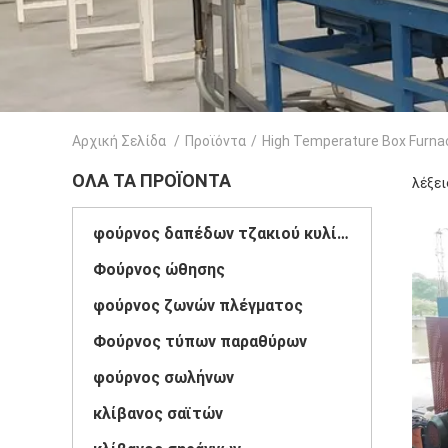
Αρχική Σελίδα
/
Προϊόντα
/
High Temperature Box Furna
ΌΛΑ ΤΑ ΠΡΟΪΌΝΤΑ
λέξει
φούρνος δαπέδων τζακιού κυλίνδρων
Φούρνος ώθησης
φούρνος ζωνών πλέγματος
Φούρνος τύπων παραθύρων
φούρνος σωλήνων
κλίβανος σαϊτών