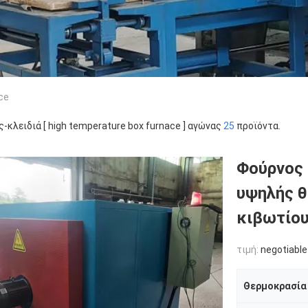
ce
ς-κλειδιά [ high temperature box furnace ] αγώνας
25
προϊόντα.
Φούρνος 
υψηλής 
κιβωτίου
τιμή:
negotiable
Θερμοκρασία 