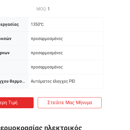
MOQ:
1
 εργασίας
1350℃
ουσών
προσαρμοσμένος
ρνων
προσαρμοσμένος
προσαρμοσμένος
Μέθοδος ελέγχου θερμοκρασίας
Αυτόματος έλεγχος PID
ερη Τιμή
Στείλτε Μας Μήνυμα
ερμοκρασίας ηλεκτρικός