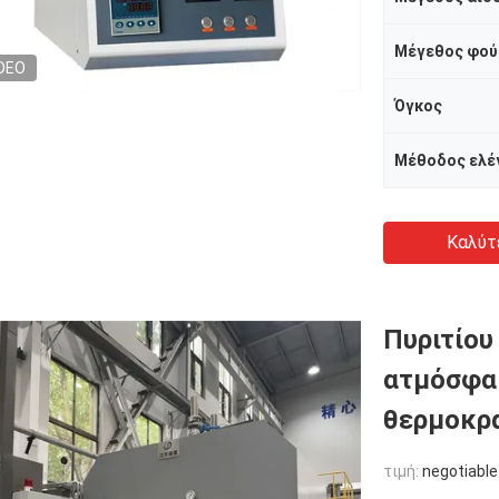
Μέγεθος φού
DEO
Όγκος
Καλύτ
Πυριτίου
ατμόσφαι
θερμοκρα
τιμή:
negotiable