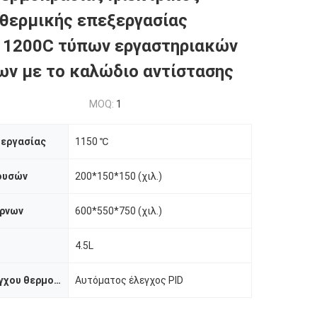
θερμικής επεξεργασίας
 1200C τύπων εργαστηριακών
ν με το καλώδιο αντίστασης
MOQ:
1
 εργασίας
1150 ℃
ουσών
200*150*150 (χιλ.)
ρνων
600*550*750 (χιλ.)
4.5L
Μέθοδος ελέγχου θερμοκρασίας
Αυτόματος έλεγχος PID