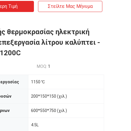
ερη Τιμή
Στείλτε Μας Μήνυμα
ής θερμοκρασίας ηλεκτρική
επεξεργασία λίτρου καλύπτει -
 1200C
MOQ:
1
 εργασίας
1150 ℃
ουσών
200*150*150 (χιλ.)
ρνων
600*550*750 (χιλ.)
4.5L