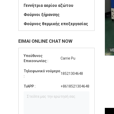
Γεννήτρια αερίου αζώτου
Φούρνοι ξήρανσης
Φούρνος θερμικής επεξεργασίας
ΕΊΜΑΙ ONLINE CHAT NOW
VI
Υπεύθυνος
Carrie Pu
Επικοινωνίας :
Τηλεφωνικό νούμερο
18521304648
:
ΤιAPP :
+8618521304648