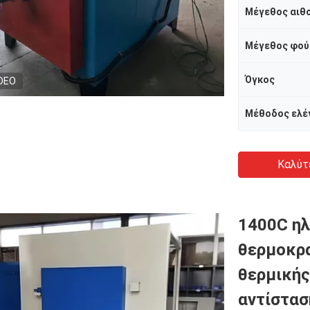
Μέγεθος αιθ
Μέγεθος φού
Όγκος
DEO
Καλύτ
1400C ηλ
θερμοκρα
θερμικής
αντίστασ