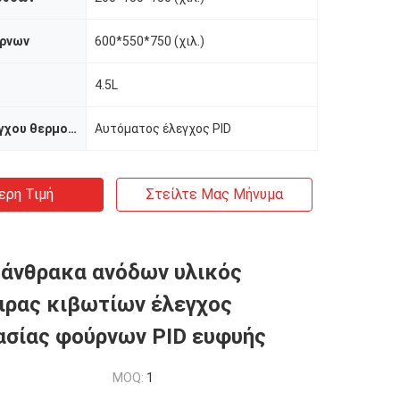
ρνων
600*550*750 (χιλ.)
4.5L
Μέθοδος ελέγχου θερμοκρασίας
Αυτόματος έλεγχος PID
ερη Τιμή
Στείλτε Μας Μήνυμα
 άνθρακα ανόδων υλικός
ρας κιβωτίων έλεγχος
σίας φούρνων PID ευφυής
MOQ:
1