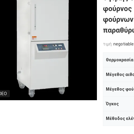
φούρνος 
φούρνων
παραθύρω
τιμή:
negotiable
Θερμοκρασία
Μέγεθος αιθ
Μέγεθος φού
DEO
Όγκος