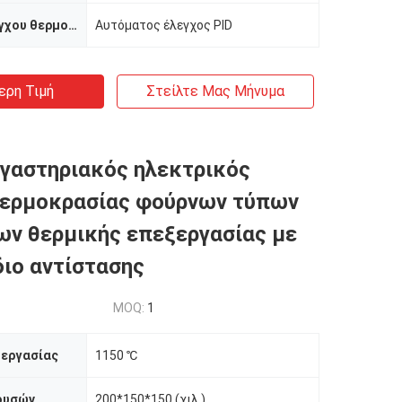
Μέθοδος ελέγχου θερμοκρασίας
Αυτόματος έλεγχος PID
ερη Τιμή
Στείλτε Μας Μήνυμα
γαστηριακός ηλεκτρικός
θερμοκρασίας φούρνων τύπων
ν θερμικής επεξεργασίας με
ιο αντίστασης
MOQ:
1
 εργασίας
1150 ℃
ουσών
200*150*150 (χιλ.)