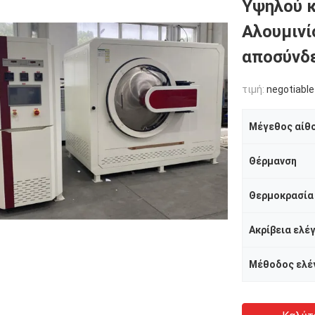
Υψηλού 
Αλουμινί
αποσύνδ
τιμή:
negotiable
Μέγεθος αίθ
Θέρμανση
Θερμοκρασία 
Ακρίβεια ελέ