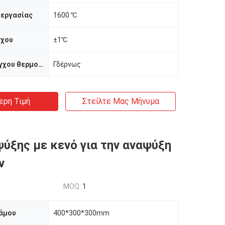
 εργασίας
1600 ℃
γχου
±1℃
Μέθοδος ελέγχου θερμοκρασίας
Γδέρνως
ερη Τιμή
Στείλτε Μας Μήνυμα
ύξης με κενό για την αναψύξη
ν
MOQ:
1
άμου
400*300*300mm