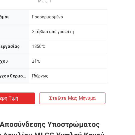
MOQ:
1
άμου
Προσαρμοσμένο
Στάβλοι από γραφίτη
 εργασίας
1850℃
γχου
±1℃
Μέθοδος ελέγχου θερμοκρασίας
Γδέρνως
ερη Τιμή
Στείλτε Μας Μήνυμα
 Αποσύνδεσης Υποστρώματος