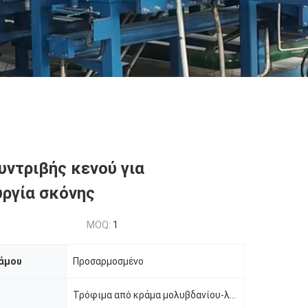
υντριβής κενού για
ργία σκόνης
MOQ:
1
άμου
Προσαρμοσμένο
Τρόφιμα από κράμα μολυβδανίου-λανθανίου