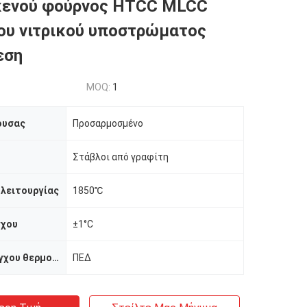
κενού φούρνος HTCC MLCC
ου νιτρικού υποστρώματος
εση
MOQ:
1
ουσας
Προσαρμοσμένο
Στάβλοι από γραφίτη
λειτουργίας
1850℃
γχου
±1°C
Μέθοδος ελέγχου θερμοκρασίας
ΠΕΔ