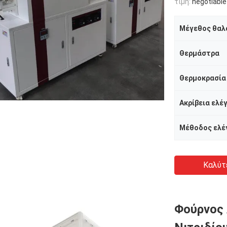
τιμή:
negotiable
Μέγεθος θαλ
Θερμάστρα
Θερμοκρασία
Ακρίβεια ελέ
Καλύτ
Φούρνος