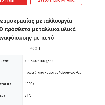
ερη Τιμή
Στείλτε Μας Μήνυμα
ερμοκρασίας μεταλλουργία
D πρόσθετα μεταλλικά υλικά
αναψύκωσης με κενό
MOQ:
1
ουσας
600*400*400 χλστ
Τραπέζι από κράμα μολυβδαινίου-λανθανίου
erature
1300℃
racy
±1℃