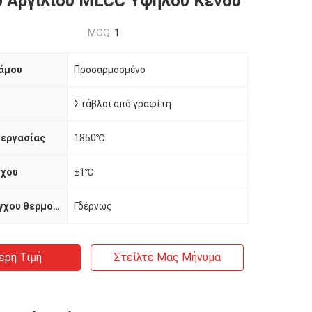
υ Αργιλίου MLCC Υψηλού Κενού
MOQ:
1
άμου
Προσαρμοσμένο
Στάβλοι από γραφίτη
 εργασίας
1850℃
γχου
±1℃
Μέθοδος ελέγχου θερμοκρασίας
Γδέρνως
ερη Τιμή
Στείλτε Μας Μήνυμα