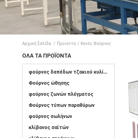
Αρχική Σελίδα
/
Προϊόντα
/
Κενός Φούρνος
ΌΛΑ ΤΑ ΠΡΟΪΌΝΤΑ
φούρνος δαπέδων τζακιού κυλίνδρων
Φούρνος ώθησης
φούρνος ζωνών πλέγματος
Φούρνος τύπων παραθύρων
φούρνος σωλήνων
κλίβανος σαϊτών