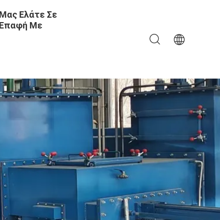
Μας Ελάτε Σε
Επαφή Με