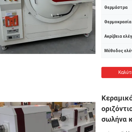
Θερμάστρα
Θερμοκρασία
Ακρίβεια ελέ
Καλύτ
Κεραμικό
οριζόντι
σωλήνα 