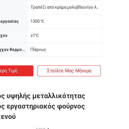
Τραπέζι από κράμα μολυβδαινίου-λανθανίου
 εργασίας
1300 ℃
γχου
±1℃
Μέθοδος ελέγχου θερμοκρασίας
Γδέρνως
ερη Τιμή
Στείλτε Μας Μήνυμα
ς υψηλής μεταλλικότητας
ος εργαστηριακός φούρνος
κενού