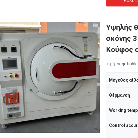
Καλύτ
Υψηλής θ
σκόνης 3
Κούφος 
τιμή:
negotiable
Μέγεθος αίθ
Θέρμανση
Working temp
Control accu