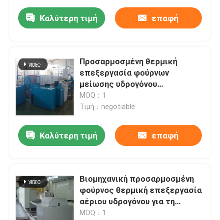
Καλύτερη τιμή
επαφή
Προσαρμοσμένη θερμική
επεξεργασία φούρνων
μείωσης υδρογόνου
μεταλλουργίας σκονών
MOQ：1
Τιμή：negotiable
Καλύτερη τιμή
επαφή
Βιομηχανική προσαρμοσμένη
φούρνος θερμική επεξεργασία
αέριου υδρογόνου για τη
μεταλλουργία σκονών
MOQ：1