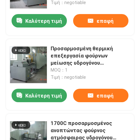
Τιμή：negotiable
Καλύτερη τιμή
επαφή
Προσαρμοσμένη θερμική
επεξεργασία φούρνων
μείωσης υδρογόνου
ατμόσφαιρας για τη
MOQ：1
μεταλλουργία σκονών
Τιμή：negotiable
Καλύτερη τιμή
επαφή
Σπίτι
Προϊόντα
1700C προσαρμοσμένος
ανοπτώντας φούρνος
ατμόσφαιρας υδρογόνου
Περίπου εμείς