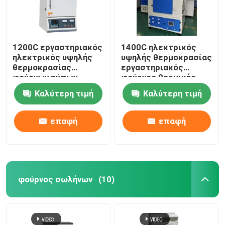
1200C εργαστηριακός
1400C ηλεκτρικός
ηλεκτρικός υψηλής
υψηλής θερμοκρασίας
θερμοκρασίας
εργαστηριακός
φούρνων τύπων
φούρνος θερμικής
παραθύρων θερμικής
επεξεργασίας με το
Καλύτερη τιμή
Καλύτερη τιμή
επεξεργασίας με το
καλώδιο αντίστασης
καλώδιο αντίστασης
επαφή
επαφή
φούρνος σωλήνων
(10)