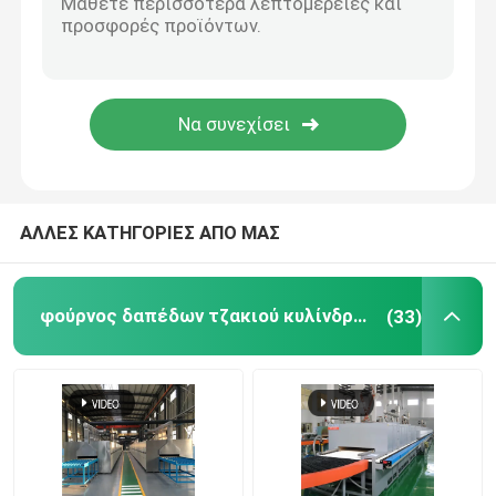
Ανυψωτικό Φούρνος
φούρνος καροτσακιών
Περιστροφικός Κλίβανος
ΑΛΛΕΣ ΚΑΤΗΓΟΡΙΕΣ ΑΠΟ ΜΑΣ
Φούρνος μείωσης υδρογόνου
φούρνος δαπέδων τζακιού κυλίνδρων
(33)
κενός φούρνος
κλίβανος δαπέδων τζακιού κυλίνδρων
Έπιπλα κλιβάνων