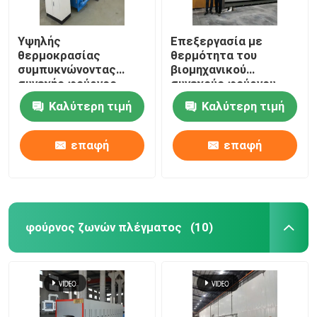
Υψηλής
Επεξεργασία με
θερμοκρασίας
θερμότητα του
συμπυκνώνοντας
βιομηχανικού
συνεχής φούρνος
συνεχούς φούρνου
προωθητών με τις
τύπων προωθητών
Καλύτερη τιμή
Καλύτερη τιμή
ράβδους καρβιδίου
για κεραμικό
του πυριτίου για τα
δομικά μέρη Zirconia
επαφή
επαφή
αλουμίνας
φούρνος ζωνών πλέγματος
(10)