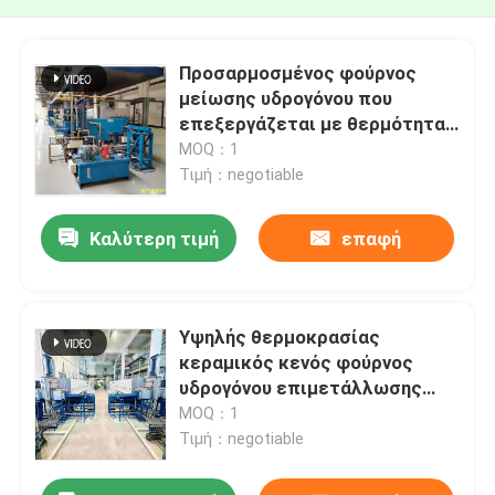
Προσαρμοσμένος φούρνος
μείωσης υδρογόνου που
επεξεργάζεται με θερμότητα
το βιομηχανικό φούρνο
MOQ：1
υδρογόνου για την κεραμική
Τιμή：negotiable
επιμετάλλωση
Καλύτερη τιμή
επαφή
Υψηλής θερμοκρασίας
κεραμικός κενός φούρνος
υδρογόνου επιμετάλλωσης
που προσαρμόζεται
MOQ：1
Τιμή：negotiable