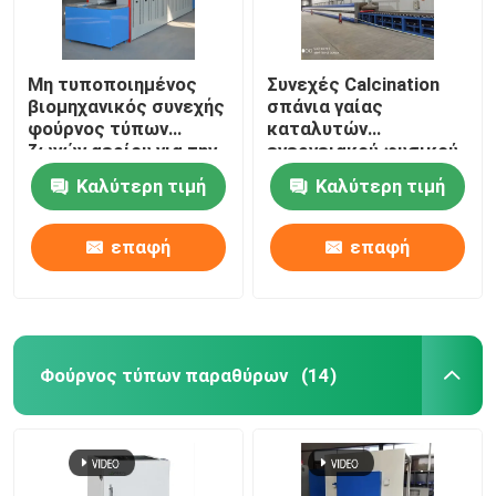
Μη τυποποιημένος
Συνεχές Calcination
βιομηχανικός συνεχής
σπάνια γαίας
φούρνος τύπων
καταλυτών
ζωνών αερίου για την
ενεργειακού φυσικού
κεραμική
αερίου φούρνων
Καλύτερη τιμή
Καλύτερη τιμή
ζωνών πλέγματος
επαφή
επαφή
Φούρνος τύπων παραθύρων
(14)