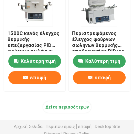
1500C κενός έλεγχος
Περιστρεφόμενος
θερμικής
έλεγχος φούρνων
επεξεργασίας PID
σωλήνων θερμικής
φούρνων σωλήνων
επεξεργασίας PID για
εργαστηριακές
Καλύτερη τιμή
Καλύτερη τιμή
Calcination και την
ξήρανση
επαφή
επαφή
Δείτε περισσότερων
Αρχική Σελίδα
Περίπου εμείς
επαφή
Desktop Site
Sitemap
Privacy Policy