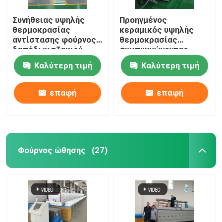
Συνήθειας υψηλής
Προηγμένος
κεραμικός κλίβανος
θερμοκρασίας
κεραμικός υψηλής
αντίστασης φούρνος
θερμοκρασίας
δαπέδων τζακιού
συμπυκνώνοντας
συμπυκνώνοντας φούρνος
καλωδίων
φούρνος φούρνων
Καλύτερη τιμή
Καλύτερη τιμή
περιστροφικός για τη
δαπέδων τζακιού
συμπύκνωση υλικών
κυλίνδρων υλικών
Υλικός φούρνος ανόδων και καθόδων
μπαταριών λίθιου
επαφή
επαφή
Γεννήτρια αερίου αζώτου
Φούρνοι ξήρανσης
Φούρνος ώθησης
(27)
Φούρνος θερμικής επεξεργασίας