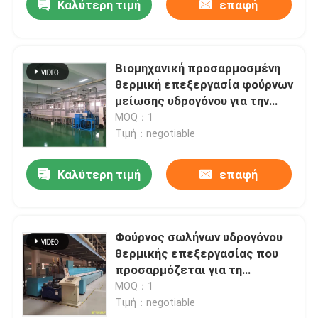
Καλύτερη τιμή
επαφή
Βιομηχανική προσαρμοσμένη
θερμική επεξεργασία φούρνων
μείωσης υδρογόνου για την
κεραμική επιμετάλλωση
MOQ：1
Τιμή：negotiable
Καλύτερη τιμή
επαφή
Φούρνος σωλήνων υδρογόνου
θερμικής επεξεργασίας που
προσαρμόζεται για τη
μεταλλουργία σκονών
MOQ：1
Τιμή：negotiable