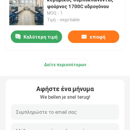
φούρνος 1700C υδρογόνου
MOQ：1
φούρνος ζωνών πλέγματος
Τιμή：negotiable
Φούρνος τύπων παραθύρων
Καλύτερη τιμή
επαφή
φούρνος σωλήνων
Δείτε περισσότερων
κλίβανος σαϊτών
Αφήστε ένα μήνυμα
κλίβανος σηράγγων
We bellen je snel terug!
φούρνος κιβωτίων ατμόσφαιρας
Ανοπτώντας φούρνος