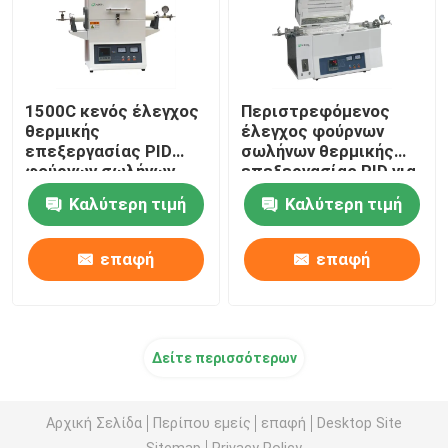
1500C κενός έλεγχος
Περιστρεφόμενος
θερμικής
έλεγχος φούρνων
επεξεργασίας PID
σωλήνων θερμικής
φούρνων σωλήνων
επεξεργασίας PID για
εργαστηριακές
Καλύτερη τιμή
Καλύτερη τιμή
Calcination και την
ξήρανση
επαφή
επαφή
Δείτε περισσότερων
Αρχική Σελίδα
Περίπου εμείς
επαφή
Desktop Site
Sitemap
Privacy Policy