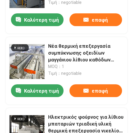
καθόδων
Τιμή：negotiable
Καλύτερη τιμή
επαφή
Νέα θερμική επεξεργασία
συμπύκνωσης οξειδίων
μαγγάνιου λίθιου καθόδων
μπαταριών λίθιου φούρνων
MOQ：1
ενεργειακών ανόδων και
Τιμή：negotiable
καθόδων υλική
Καλύτερη τιμή
επαφή
Σπίτι
Προϊόντα
Ηλεκτρικός φούρνος για λίθιου
μπαταριών τριαδική υλική
θερμική επεξεργασία νικελίου
Περίπου εμείς