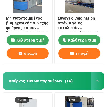
Μη τυποποιημένος
Συνεχές Calcination
βιομηχανικός συνεχής
σπάνια γαίας
φούρνος τύπων
καταλυτών
ζωνών αερίου για την
ενεργειακού φυσικού
κεραμική
αερίου φούρνων
Καλύτερη τιμή
Καλύτερη τιμή
ζωνών πλέγματος
επαφή
επαφή
Φούρνος τύπων παραθύρων
(14)