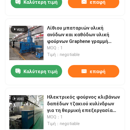
Καλύτερη τιμή
επαφή
Λίθιου μπαταριών υλική
ανόδων και καθόδων υλική
φούρνων Graphene γραμμή
παραγωγής Sistering φούρνων
MOQ：1
βιομηχανική
Τιμή：negotiable
Καλύτερη τιμή
επαφή
Ηλεκτρικός φούρνος κλιβάνων
δαπέδων τζακιού κυλίνδρων
για τη θερμική επεξεργασία
ανόδων μπαταριών λίθιου και
MOQ：1
ηλεκτροδίων καθόδων
Τιμή：negotiable