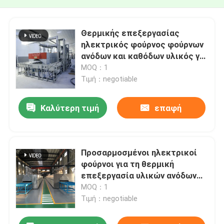
Θερμικής επεξεργασίας
ηλεκτρικός φούρνος φούρνων
ανόδων και καθόδων υλικός για
την μπαταρία λίθιου
MOQ：1
Τιμή：negotiable
Καλύτερη τιμή
επαφή
Προσαρμοσμένοι ηλεκτρικοί
φούρνοι για τη θερμική
επεξεργασία υλικών ανόδων
μπαταριών λίθιου και
MOQ：1
ηλεκτροδίων καθόδων
Τιμή：negotiable