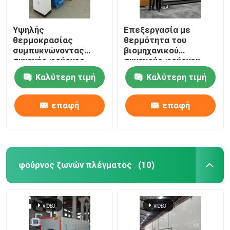
Υψηλής
Επεξεργασία με
θερμοκρασίας
θερμότητα του
συμπυκνώνοντας
βιομηχανικού
συνεχής φούρνος
συνεχούς φούρνου
προωθητών με τις
τύπων προωθητών
Καλύτερη τιμή
Καλύτερη τιμή
ράβδους καρβιδίου
για κεραμικό
του πυριτίου για τα
δομικά μέρη Zirconia
επαφή
επαφή
αλουμίνας
φούρνος ζωνών πλέγματος
(10)