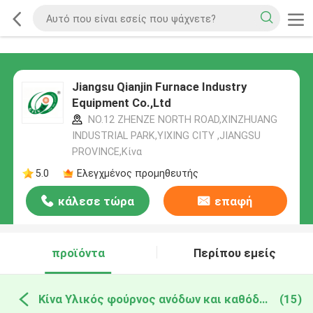
Jiangsu Qianjin Furnace Industry
Equipment Co.,Ltd
NO.12 ZHENZE NORTH ROAD,XINZHUANG
INDUSTRIAL PARK,YIXING CITY ,JIANGSU
PROVINCE,Κίνα
5.0
Ελεγχμένος προμηθευτής
κάλεσε τώρα
επαφή
προϊόντα
Περίπου εμείς
Κίνα Υλικός φούρνος ανόδων και καθόδων
(15)