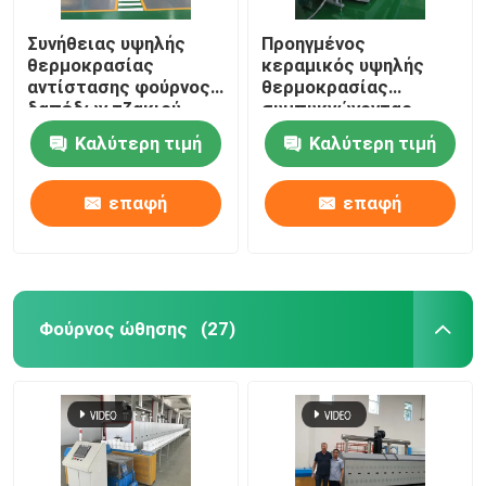
Συνήθειας υψηλής
Προηγμένος
κεραμικός κλίβανος
θερμοκρασίας
κεραμικός υψηλής
αντίστασης φούρνος
θερμοκρασίας
δαπέδων τζακιού
συμπυκνώνοντας
συμπυκνώνοντας φούρνος
καλωδίων
φούρνος φούρνων
Καλύτερη τιμή
Καλύτερη τιμή
περιστροφικός για τη
δαπέδων τζακιού
συμπύκνωση υλικών
κυλίνδρων υλικών
Υλικός φούρνος ανόδων και καθόδων
μπαταριών λίθιου
επαφή
επαφή
Γεννήτρια αερίου αζώτου
Φούρνοι ξήρανσης
Φούρνος ώθησης
(27)
Φούρνος θερμικής επεξεργασίας