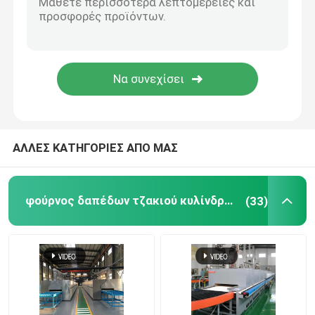
Ανυψωτικό Φούρνος
φούρνος καροτσακιών
Περιστροφικός Κλίβανος
ΑΛΛΕΣ ΚΑΤΗΓΟΡΙΕΣ ΑΠΟ ΜΑΣ
Φούρνος μείωσης υδρογόνου
φούρνος δαπέδων τζακιού κυλίνδρων
(33)
κενός φούρνος
κλίβανος δαπέδων τζακιού κυλίνδρων
Έπιπλα κλιβάνων