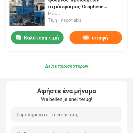
ατμόσφαιρας Graphene
συμπυκνώνοντας
MOQ：1
φούρνος ζωνών πλέγματος
Τιμή：negotiable
Φούρνος τύπων παραθύρων
Καλύτερη τιμή
επαφή
φούρνος σωλήνων
Δείτε περισσότερων
κλίβανος σαϊτών
Αφήστε ένα μήνυμα
κλίβανος σηράγγων
We bellen je snel terug!
φούρνος κιβωτίων ατμόσφαιρας
Ανοπτώντας φούρνος