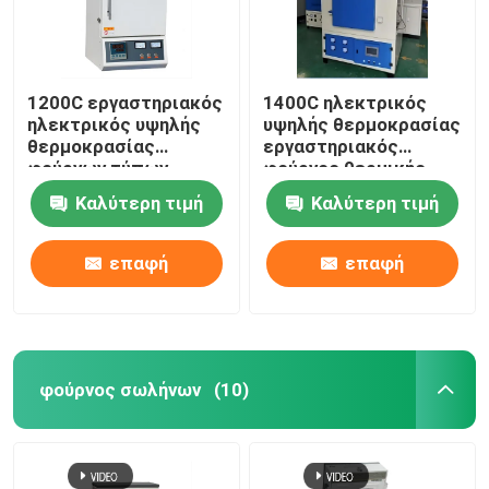
1200C εργαστηριακός
1400C ηλεκτρικός
ηλεκτρικός υψηλής
υψηλής θερμοκρασίας
θερμοκρασίας
εργαστηριακός
φούρνων τύπων
φούρνος θερμικής
παραθύρων θερμικής
επεξεργασίας με το
Καλύτερη τιμή
Καλύτερη τιμή
επεξεργασίας με το
καλώδιο αντίστασης
καλώδιο αντίστασης
επαφή
επαφή
φούρνος σωλήνων
(10)