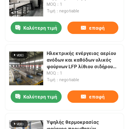
ανόδων και ηλεκτροδίων
MOQ：1
καθόδων την υψηλή
Τιμή：negotiable
Γύρος εργοστασίων
Καλύτερη τιμή
επαφή
Ποιοτικός έλεγχος
Ειδήσεις
Ηλεκτρικής ενέργειας αερίου
ανόδων και καθόδων υλικός
φούρνων LFP λίθιου σιδήρου
Περιπτώσεις
φωσφορικού άλατος φούρνος
MOQ：1
δαπέδων τζακιού κυλίνδρων
Τιμή：negotiable
καθόδων υλικός
Ζητήστε ένα απόσπασμα
Καλύτερη τιμή
επαφή
φούρνος δαπέδων τζακιού κυλίνδρων
Υψηλής θερμοκρασίας
Φούρνος ώθησης
φούρνος προωθητών