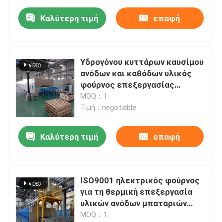
Καλύτερη τιμή
επαφή
Υδρογόνου κυττάρων καυσίμου
ανόδων και καθόδων υλικός
φούρνος επεξεργασίας
θέρμανσης φούρνων
MOQ：1
συμπυκνώνοντας
Τιμή：negotiable
Καλύτερη τιμή
επαφή
ISO9001 ηλεκτρικός φούρνος
για τη θερμική επεξεργασία
υλικών ανόδων μπαταριών
λίθιου και ηλεκτροδίων
MOQ：1