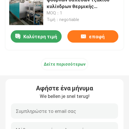
κυλίνδρων θερμικής
επεξεργασίας υψηλής
MOQ：1
φούρνος ζωνών πλέγματος
θερμοκρασίας
Τιμή：negotiable
Φούρνος τύπων παραθύρων
Καλύτερη τιμή
επαφή
φούρνος σωλήνων
Δείτε περισσότερων
κλίβανος σαϊτών
Αφήστε ένα μήνυμα
κλίβανος σηράγγων
We bellen je snel terug!
φούρνος κιβωτίων ατμόσφαιρας
Ανοπτώντας φούρνος