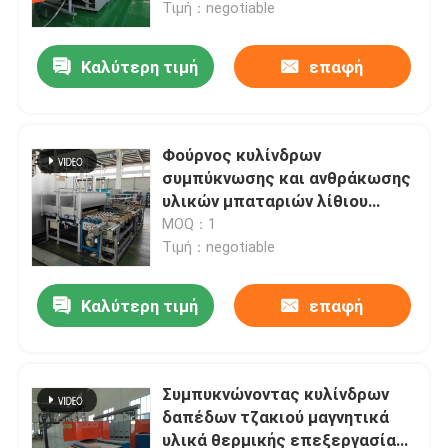
κυλίνδρων υλικών
Τιμή：negotiable
Καλύτερη τιμή
επαφή
Φούρνος κυλίνδρων
συμπύκνωσης και ανθράκωσης
υλικών μπαταριών λίθιου
υψηλής θερμοκρασίας
MOQ：1
Τιμή：negotiable
Καλύτερη τιμή
επαφή
Σπίτι
Προϊόντα
Συμπυκνώνοντας κυλίνδρων
δαπέδων τζακιού μαγνητικά
υλικά θερμικής επεξεργασίας
Περίπου εμείς