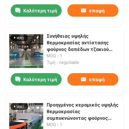
Καλύτερη τιμή
επαφή
Συνήθειας υψηλής
θερμοκρασίας αντίστασης
φούρνος δαπέδων τζακιού
καλωδίων περιστροφικός για
MOQ：1
τη συμπύκνωση υλικών
Τιμή：negotiable
μπαταριών λίθιου
Καλύτερη τιμή
επαφή
Προηγμένος κεραμικός υψηλής
θερμοκρασίας
συμπυκνώνοντας φούρνος
φούρνων δαπέδων τζακιού
MOQ：1