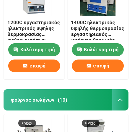
1200C εργαστηριακός
1400C ηλεκτρικός
ηλεκτρικός υψηλής
υψηλής θερμοκρασίας
θερμοκρασίας
εργαστηριακός
φούρνων τύπων
φούρνος θερμικής
παραθύρων θερμικής
επεξεργασίας με το
Καλύτερη τιμή
Καλύτερη τιμή
επεξεργασίας με το
καλώδιο αντίστασης
καλώδιο αντίστασης
επαφή
επαφή
φούρνος σωλήνων
(10)