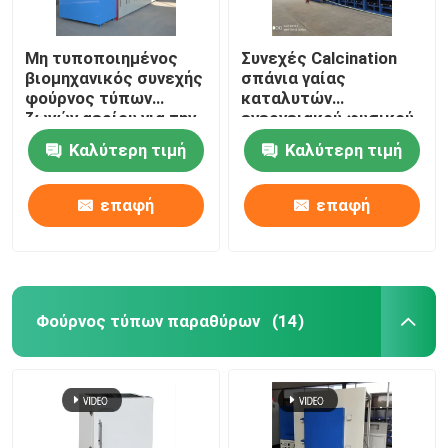
Μη τυποποιημένος
Συνεχές Calcination
βιομηχανικός συνεχής
σπάνια γαίας
φούρνος τύπων
καταλυτών
ζωνών αερίου για την
ενεργειακού φυσικού
κεραμική
αερίου φούρνων
Καλύτερη τιμή
Καλύτερη τιμή
ζωνών πλέγματος
επαφή
επαφή
Φούρνος τύπων παραθύρων
(14)