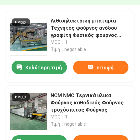
Λιθιοηλεκτρική μπαταρία
Τεχνητός φούρνος ανόδου
γραφίτη Φυσικός φούρνος
ανόδου γραφίτη τροχόσπιτος
MOQ：1
φούρνος ανθρακούχωσης
Τιμή：negotiable
Καλύτερη τιμή
επαφή
NCM NMC Τερνικά υλικά
Φούρνος καθοδικός Φούρνος
τροχόσπιτος Φούρνος
MOQ：1
Τιμή：negotiable