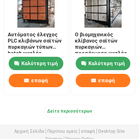
Αυτόματος έλεγχος
Ο βιομηχανικός
PLC κλιβάνων σαϊτών
κλίβανος σαϊτών
πυρκαγιών τύπων
πυρκαγιών
batch υψηλής
προσάρμοσε υψηλής
θερμοκρασίας
θερμοκρασίας
Καλύτερη τιμή
Καλύτερη τιμή
ασυνεχή
επαφή
επαφή
Δείτε περισσότερων
Αρχική Σελίδα
Περίπου εμείς
επαφή
Desktop Site
Sitemap
Privacy Policy