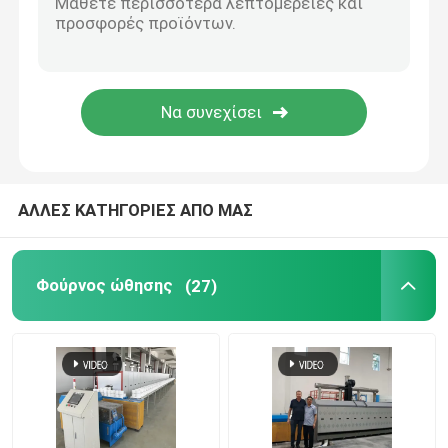
Ανυψωτικό Φούρνος
φούρνος καροτσακιών
Περιστροφικός Κλίβανος
ΑΛΛΕΣ ΚΑΤΗΓΟΡΙΕΣ ΑΠΟ ΜΑΣ
Φούρνος μείωσης υδρογόνου
Φούρνος ώθησης
(27)
κενός φούρνος
κλίβανος δαπέδων τζακιού κυλίνδρων
Έπιπλα κλιβάνων