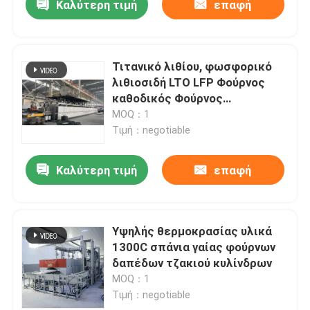
Καλύτερη τιμή
επαφή
Τιτανικό λιθίου, φωσφορικό
λιθιοσιδή LTO LFP Φούρνος
καθοδικός Φούρνος
τροχόσπιτος Φούρνος
MOQ：1
Τιμή：negotiable
Καλύτερη τιμή
επαφή
Υψηλής θερμοκρασίας υλικά
1300C σπάνια γαίας φούρνων
δαπέδων τζακιού κυλίνδρων
MOQ：1
Τιμή：negotiable