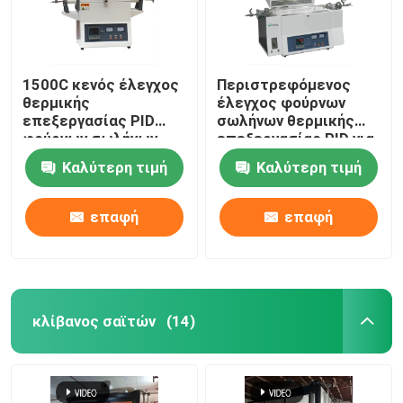
1500C κενός έλεγχος
Περιστρεφόμενος
θερμικής
έλεγχος φούρνων
επεξεργασίας PID
σωλήνων θερμικής
φούρνων σωλήνων
επεξεργασίας PID για
εργαστηριακές
Καλύτερη τιμή
Καλύτερη τιμή
Calcination και την
ξήρανση
επαφή
επαφή
κλίβανος σαϊτών
(14)