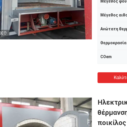
Μέγεθος φού
Μέγεθος αιθ
Ανώτατη θερ
DEO
Θερμοκρασία
COem
Καλύτ
Ηλεκτρι
θέρμανση
ποικίλος