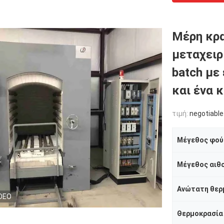
Μέρη κρ
μεταχειρ
batch με
και ένα 
τιμή:
negotiable
Μέγεθος φού
Μέγεθος αιθ
Ανώτατη θερ
DEO
Θερμοκρασία