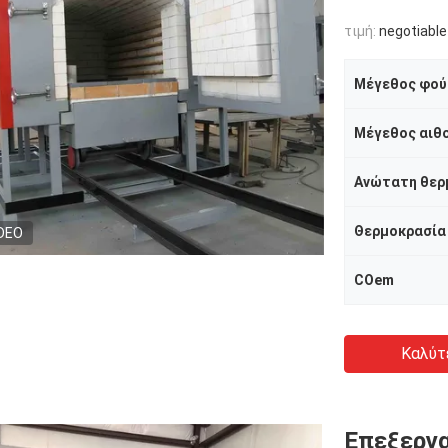
τιμή:
negotiable
Μέγεθος φού
Μέγεθος αιθ
Ανώτατη θερ
Θερμοκρασία
DEO
COem
Καλύτ
Επεξεργα