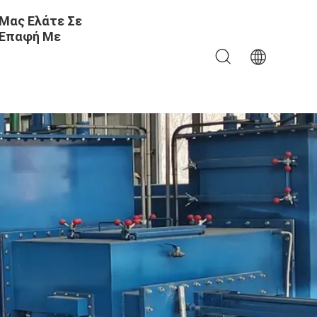
Μας Ελάτε Σε
Επαφή Με