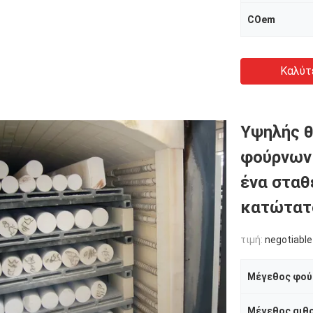
COem
Καλύτ
Υψηλής θ
φούρνων 
ένα σταθ
κατώτατ
τιμή:
negotiable
Μέγεθος φού
Μέγεθος αιθ