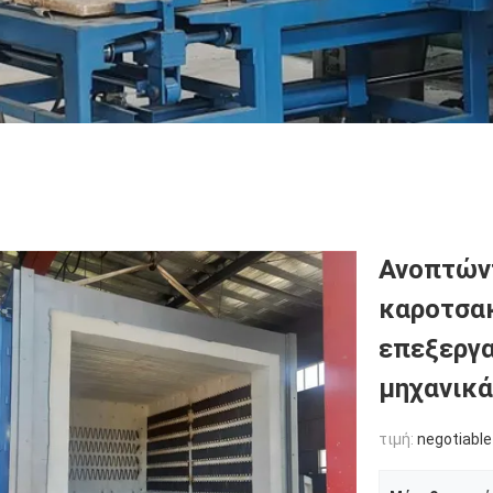
Ανοπτών
καροτσακ
επεξεργα
μηχανικά
τιμή:
negotiable