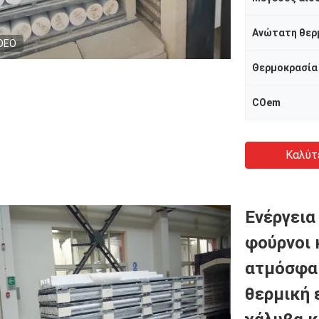
Ανώτατη θερ
DEO
Θερμοκρασία
COem
Καλύτ
Ενέργεια
φούρνοι 
ατμόσφαι
θερμική 