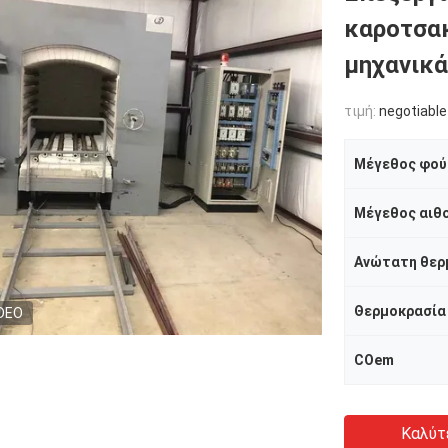
καροτσακ
μηχανικά
τιμή:
negotiable
Μέγεθος φού
Μέγεθος αιθ
Ανώτατη θερ
Θερμοκρασία
DEO
COem
Καλύτ