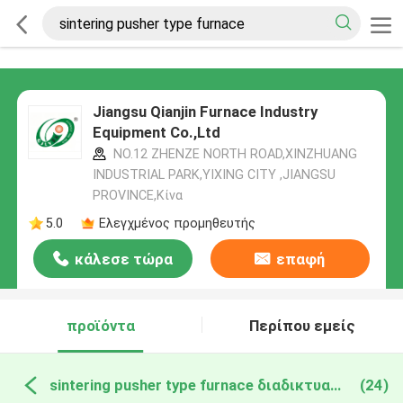
Jiangsu Qianjin Furnace Industry
Equipment Co.,Ltd
NO.12 ZHENZE NORTH ROAD,XINZHUANG
INDUSTRIAL PARK,YIXING CITY ,JIANGSU
PROVINCE,Κίνα
5.0
Ελεγχμένος προμηθευτής
κάλεσε τώρα
επαφή
προϊόντα
Περίπου εμείς
sintering pusher type furnace διαδικτυακή κατασκευή
(24)