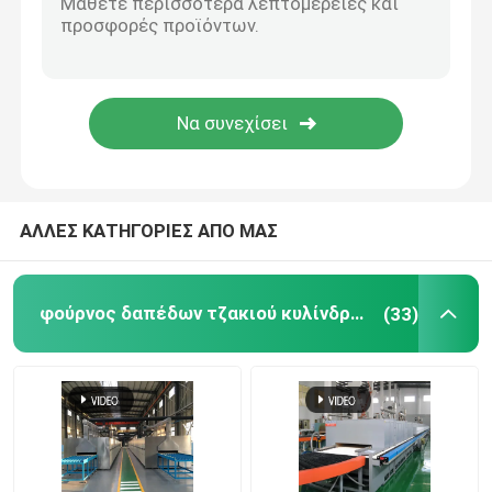
Ανυψωτικό Φούρνος
φούρνος καροτσακιών
Περιστροφικός Κλίβανος
ΑΛΛΕΣ ΚΑΤΗΓΟΡΙΕΣ ΑΠΟ ΜΑΣ
Φούρνος μείωσης υδρογόνου
φούρνος δαπέδων τζακιού κυλίνδρων
(33)
κενός φούρνος
κλίβανος δαπέδων τζακιού κυλίνδρων
Έπιπλα κλιβάνων