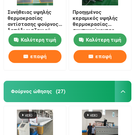
Συνήθειας υψηλής
Προηγμένος
κεραμικός κλίβανος
θερμοκρασίας
κεραμικός υψηλής
αντίστασης φούρνος
θερμοκρασίας
δαπέδων τζακιού
συμπυκνώνοντας
συμπυκνώνοντας φούρνος
καλωδίων
φούρνος φούρνων
Καλύτερη τιμή
Καλύτερη τιμή
περιστροφικός για τη
δαπέδων τζακιού
συμπύκνωση υλικών
κυλίνδρων υλικών
Υλικός φούρνος ανόδων και καθόδων
μπαταριών λίθιου
επαφή
επαφή
Γεννήτρια αερίου αζώτου
Φούρνοι ξήρανσης
Φούρνος ώθησης
(27)
Φούρνος θερμικής επεξεργασίας