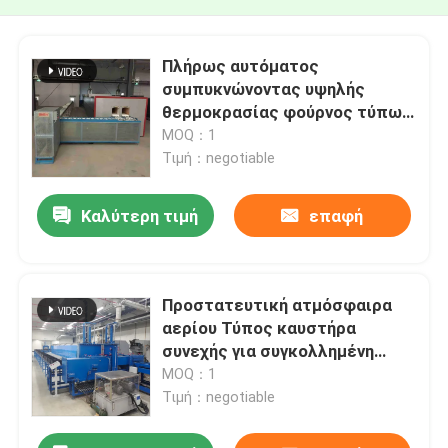
Πλήρως αυτόματος
συμπυκνώνοντας υψηλής
θερμοκρασίας φούρνος τύπων
προωθητών
MOQ：1
Τιμή：negotiable
Καλύτερη τιμή
επαφή
Προστατευτική ατμόσφαιρα
αερίου Τύπος καυστήρα
συνεχής για συγκολλημένη
κεραμική
MOQ：1
Τιμή：negotiable