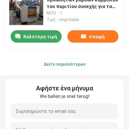
του πυριτίου συνεχής για τα
κεραμικά φίλτρα
MOQ：1
φούρνος ζωνών πλέγματος
Τιμή：negotiable
Φούρνος τύπων παραθύρων
Καλύτερη τιμή
επαφή
φούρνος σωλήνων
Δείτε περισσότερων
κλίβανος σαϊτών
Αφήστε ένα μήνυμα
κλίβανος σηράγγων
We bellen je snel terug!
φούρνος κιβωτίων ατμόσφαιρας
Ανοπτώντας φούρνος