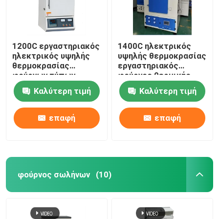
1200C εργαστηριακός
1400C ηλεκτρικός
ηλεκτρικός υψηλής
υψηλής θερμοκρασίας
θερμοκρασίας
εργαστηριακός
φούρνων τύπων
φούρνος θερμικής
παραθύρων θερμικής
επεξεργασίας με το
Καλύτερη τιμή
Καλύτερη τιμή
επεξεργασίας με το
καλώδιο αντίστασης
καλώδιο αντίστασης
επαφή
επαφή
φούρνος σωλήνων
(10)