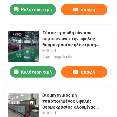
Καλύτερη τιμή
επαφή
Τύπος προωθητών που
συμπυκνώνει την υψηλής
θερμοκρασίας ηλεκτρική
ράβδο καρβιδίου του πυριτίου
MOQ：1
φούρνων για τα προηγμένα
Τιμή：negotiable
κεραμικά υλικά
Καλύτερη τιμή
επαφή
Βιομηχανικός μη
τυποποιημένος υψηλής
θερμοκρασίας αλουμίνας
κλίβανος πλακών προωθητών
MOQ：1