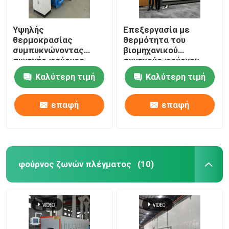
Υψηλής
Επεξεργασία με
θερμοκρασίας
θερμότητα του
συμπυκνώνοντας
βιομηχανικού
συνεχής φούρνος
συνεχούς φούρνου
προωθητών με τις
τύπων προωθητών
Καλύτερη τιμή
Καλύτερη τιμή
ράβδους καρβιδίου
για κεραμικό
του πυριτίου για τα
δομικά μέρη Zirconia
επαφή
επαφή
αλουμίνας
φούρνος ζωνών πλέγματος
(10)