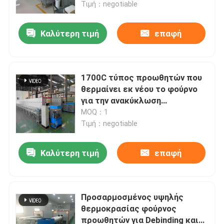
σκονών συμπυκνώνοντας
Τιμή：negotiable
Καλύτερη τιμή
επαφή
1700C τύπος προωθητών που
θερμαίνει εκ νέου το φούρνο
για την ανακύκλωση
παλιοσίδερου
MOQ：1
Τιμή：negotiable
Καλύτερη τιμή
επαφή
Σπίτι
Προϊόντα
Προσαρμοσμένος υψηλής
θερμοκρασίας φούρνος
προωθητών για Debinding και
Περίπου εμείς