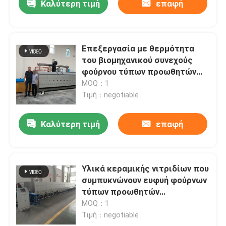
Καλύτερη τιμή
επαφή
Επεξεργασία με θερμότητα
του βιομηχανικού συνεχούς
φούρνου τύπων προωθητών
για κεραμικό
MOQ：1
Τιμή：negotiable
Καλύτερη τιμή
επαφή
Υλικά κεραμικής νιτριδίων που
συμπυκνώνουν ευφυή φούρνων
τύπων προωθητών
ατμόσφαιρας φούρνων
MOQ：1
αυτόματο πλήρως
Τιμή：negotiable