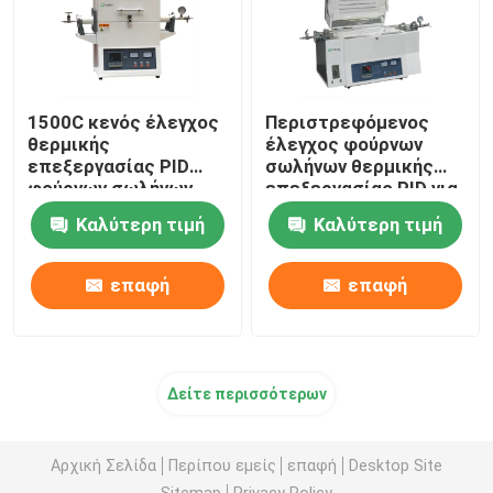
1500C κενός έλεγχος
Περιστρεφόμενος
θερμικής
έλεγχος φούρνων
επεξεργασίας PID
σωλήνων θερμικής
φούρνων σωλήνων
επεξεργασίας PID για
εργαστηριακές
Καλύτερη τιμή
Καλύτερη τιμή
Calcination και την
ξήρανση
επαφή
επαφή
Δείτε περισσότερων
Αρχική Σελίδα
Περίπου εμείς
επαφή
Desktop Site
Sitemap
Privacy Policy