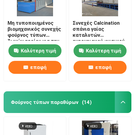
Μη τυποποιημένος
Συνεχές Calcination
βιομηχανικός συνεχής
σπάνια γαίας
φούρνος τύπων
καταλυτών
ζωνών αερίου για την
ενεργειακού φυσικού
κεραμική
αερίου φούρνων
Καλύτερη τιμή
Καλύτερη τιμή
ζωνών πλέγματος
επαφή
επαφή
Φούρνος τύπων παραθύρων
(14)