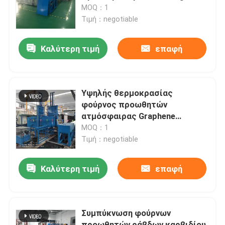
τη συμπύκνωση των κεραμικών
MOQ：1
δομικών μερών
Τιμή：negotiable
Γύρος εργοστασίων
Καλύτερη τιμή
επαφή
Ποιοτικός έλεγχος
Ειδήσεις
Υψηλής θερμοκρασίας
φούρνος προωθητών
ατμόσφαιρας Graphene
Περιπτώσεις
συμπυκνώνοντας
MOQ：1
Τιμή：negotiable
Ζητήστε ένα απόσπασμα
Καλύτερη τιμή
επαφή
φούρνος δαπέδων τζακιού κυλίνδρων
Συμπύκνωση φούρνων
Φούρνος ώθησης
προωθητών ράβδων καρβιδίου