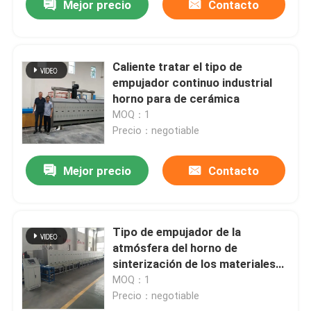
Mejor precio
Contacto
Caliente tratar el tipo de
empujador continuo industrial
horno para de cerámica
MOQ：1
Precio：negotiable
Mejor precio
Contacto
Tipo de empujador de la
atmósfera del horno de
sinterización de los materiales
de la cerámica del nitruro
MOQ：1
inteligente completamente
Precio：negotiable