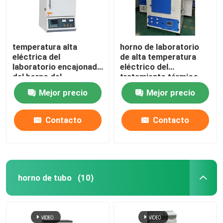
temperatura alta
horno de laboratorio
eléctrica del
de alta temperatura
laboratorio encajonado
eléctrico del
del horno del
tratamiento térmico
tratamiento térmico
1400C con el alambre
Mejor precio
Mejor precio
1200C con el alambre
de resistencia
de resistencia
Contacto
Contacto
horno de tubo
(10)