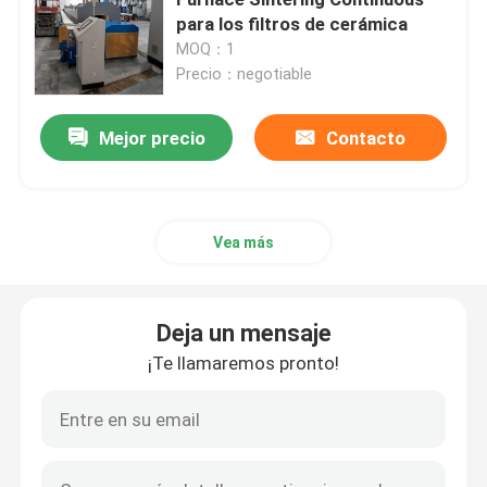
para los filtros de cerámica
MOQ：1
horno de la correa de la malla
Precio：negotiable
Horno encajonado
Mejor precio
Contacto
horno de tubo
Vea más
horno de la lanzadera
Deja un mensaje
horno de túnel
¡Te llamaremos pronto!
horno de caja de la atmósfera
Horno de recocido