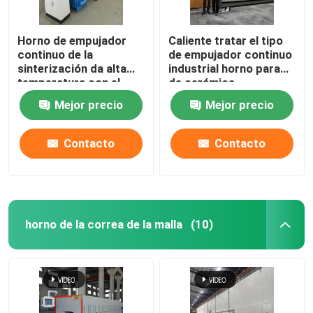
Horno de empujador
Caliente tratar el tipo
continuo de la
de empujador continuo
sinterización da alta
industrial horno para
temperatura con el
de cerámica
carburo de silicio
Mejor precio
Mejor precio
Roces para las piezas
estructurales de la
circona del alúmina
Contacto
Contacto
horno de la correa de la malla
(10)