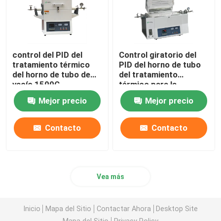
control del PID del
Control giratorio del
tratamiento térmico
PID del horno de tubo
del horno de tubo de
del tratamiento
vacío 1500C
térmico para la
calcinación y la
Mejor precio
Mejor precio
sequedad del
laboratorio
Contacto
Contacto
Vea más
Inicio
Mapa del Sitio
Contactar Ahora
Desktop Site
Mapa del Sitio
Privacy Policy