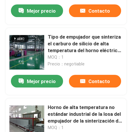
automático del horno
Mejor precio
Contacto
Tipo de empujador que sinteriza
el carburo de silicio de alta
temperatura del horno eléctrico
Rod For Advanced Ceramic
MOQ：1
Materials
Precio：negotiable
Mejor precio
Contacto
Horno de alta temperatura no
estándar industrial de la losa del
empujador de la sinterización del
polvo del alúmina
MOQ：1