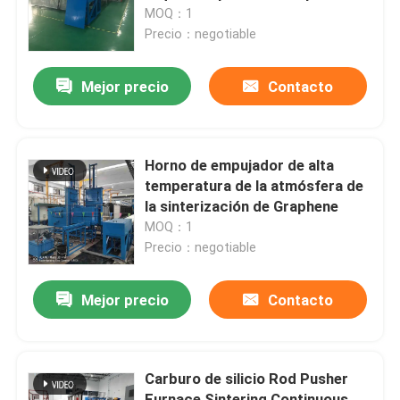
Debinding y sinterizar de piezas
MOQ：1
estructurales de cerámica
Precio：negotiable
Viaje de la fábrica
Mejor precio
Contacto
Control de calidad
Noticias
Horno de empujador de alta
temperatura de la atmósfera de
la sinterización de Graphene
Casos
MOQ：1
Precio：negotiable
Pida una cita
Mejor precio
Contacto
horno de hogar del rodillo
Carburo de silicio Rod Pusher
Horno de empuje
Furnace Sintering Continuous