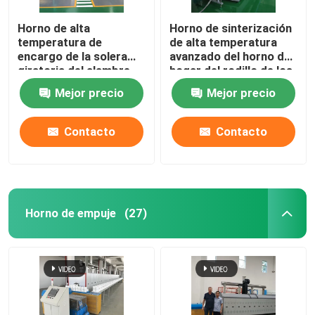
Horno de alta
Horno de sinterización
horno de cerámica
temperatura de
de alta temperatura
encargo de la solera
avanzado del horno de
giratoria del alambre
hogar del rodillo de los
horno de sinterización
de resistencia para los
materiales de cerámica
Mejor precio
Mejor precio
materiales de la batería
de litio que sinterizan
Horno material del ánodo y del cátodo
Contacto
Contacto
Generador de gas nitrógeno
Hornos de secado
Horno de empuje
(27)
Horno de Tratamiento Térmico