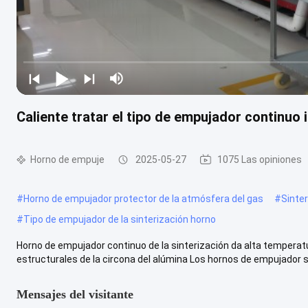
Caliente tratar el tipo de empujador continuo 
Horno de empuje
2025-05-27
1075 Las opiniones
#
Horno de empujador protector de la atmósfera del gas
#
Sinte
#
Tipo de empujador de la sinterización horno
Horno de empujador continuo de la sinterización da alta temperatur
estructurales de la circona del alúmina Los hornos de empujador se
Mensajes del visitante