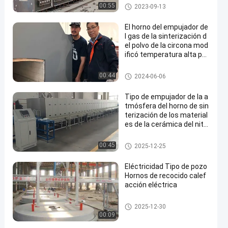
Horno de empuje
00:55
2023-09-13
El horno del empujador de
l gas de la sinterización d
el polvo de la circona mod
ificó temperatura alta par
a requisitos particulares
con las placas de empuje
Horno de empuje
00:44
2024-06-06
Tipo de empujador de la a
tmósfera del horno de sin
terización de los material
es de la cerámica del nitr
uro inteligente completa
mente automático del ho
Horno de empuje
00:45
2025-12-25
rno
Eléctricidad Tipo de pozo
Hornos de recocido calef
acción eléctrica
Horno de Tratamiento Térmic
2025-12-30
o
00:09