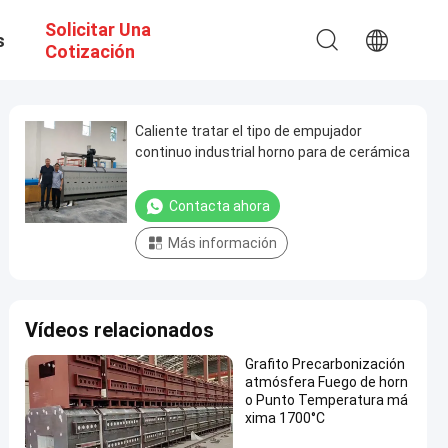
Solicitar Una
s
Cotización
Caliente tratar el tipo de empujador
continuo industrial horno para de cerámica
Contacta ahora
Más información
Vídeos relacionados
Grafito Precarbonización
atmósfera Fuego de horn
o Punto Temperatura má
xima 1700°C