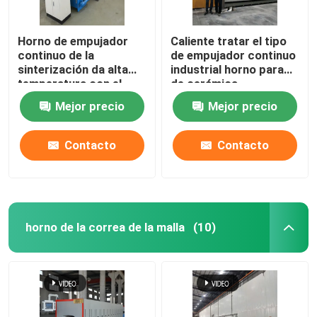
Horno de empujador
Caliente tratar el tipo
continuo de la
de empujador continuo
sinterización da alta
industrial horno para
temperatura con el
de cerámica
carburo de silicio
Mejor precio
Mejor precio
Roces para las piezas
estructurales de la
circona del alúmina
Contacto
Contacto
horno de la correa de la malla
(10)