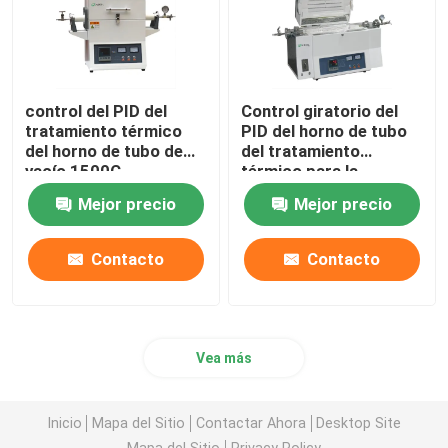
control del PID del
Control giratorio del
tratamiento térmico
PID del horno de tubo
del horno de tubo de
del tratamiento
vacío 1500C
térmico para la
calcinación y la
Mejor precio
Mejor precio
sequedad del
laboratorio
Contacto
Contacto
Vea más
Inicio
Mapa del Sitio
Contactar Ahora
Desktop Site
Mapa del Sitio
Privacy Policy