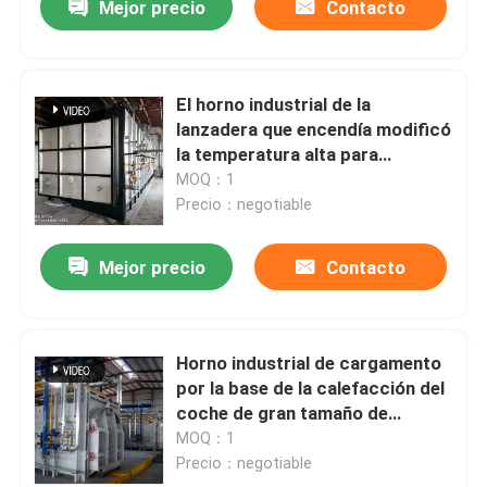
Mejor precio
Contacto
El horno industrial de la
lanzadera que encendía modificó
la temperatura alta para
requisitos particulares
MOQ：1
discontinua
Precio：negotiable
Mejor precio
Contacto
Horno industrial de cargamento
por la base de la calefacción del
coche de gran tamaño de
cerámica
MOQ：1
Precio：negotiable