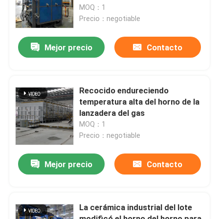
MOQ：1
Precio：negotiable
Viaje de la fábrica
Mejor precio
Contacto
Control de calidad
Noticias
Recocido endureciendo
temperatura alta del horno de la
lanzadera del gas
Casos
MOQ：1
Precio：negotiable
Pida una cita
Mejor precio
Contacto
horno de hogar del rodillo
La cerámica industrial del lote
Horno de empuje
modificó el horno del horno para