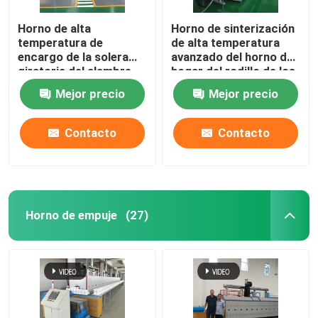
Horno de alta
Horno de sinterización
horno de cerámica
temperatura de
de alta temperatura
encargo de la solera
avanzado del horno de
giratoria del alambre
hogar del rodillo de los
horno de sinterización
de resistencia para los
materiales de cerámica
Mejor precio
Mejor precio
materiales de la batería
de litio que sinterizan
Horno material del ánodo y del cátodo
Contacto
Contacto
Generador de gas nitrógeno
Hornos de secado
Horno de empuje
(27)
Horno de Tratamiento Térmico