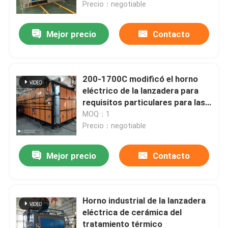
Precio：negotiable
Mejor precio
Contacto
200-1700C modificó el horno
eléctrico de la lanzadera para
requisitos particulares para las
mercancías sanitarias
MOQ：1
Precio：negotiable
Mejor precio
Contacto
Hogar
Productos
Horno industrial de la lanzadera
eléctrica de cerámica del
tratamiento térmico
Sobre nosotros