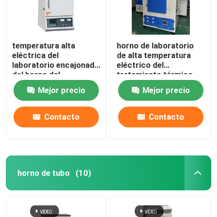
temperatura alta
horno de laboratorio
eléctrica del
de alta temperatura
laboratorio encajonado
eléctrico del
del horno del
tratamiento térmico
tratamiento térmico
1400C con el alambre
Mejor precio
Mejor precio
1200C con el alambre
de resistencia
de resistencia
Contacto
Contacto
horno de tubo
(10)