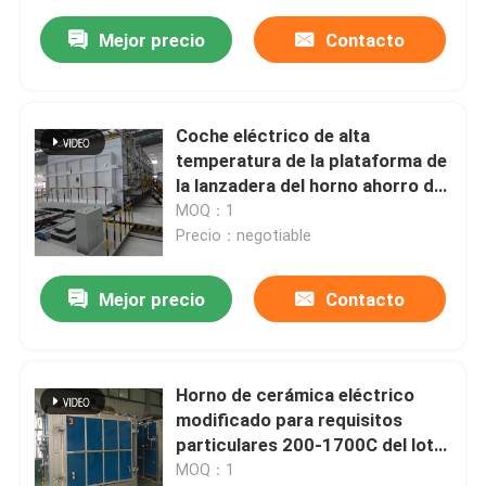
Mejor precio
Contacto
Coche eléctrico de alta
temperatura de la plataforma de
la lanzadera del horno ahorro de
energía del horno inferior para
MOQ：1
de cerámica
Precio：negotiable
Mejor precio
Contacto
Horno de cerámica eléctrico
modificado para requisitos
particulares 200-1700C del lote
de la lanzadera
MOQ：1