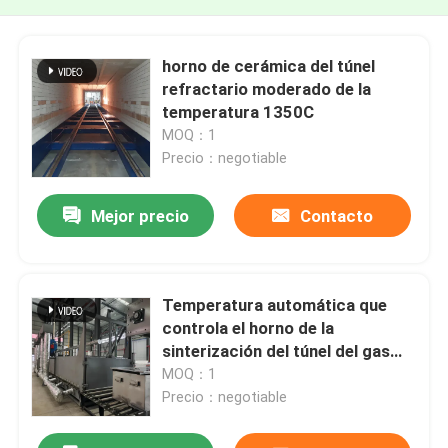
horno de cerámica del túnel
refractario moderado de la
temperatura 1350C
MOQ：1
Precio：negotiable
Mejor precio
Contacto
Temperatura automática que
controla el horno de la
sinterización del túnel del gas
natural de los materiales
MOQ：1
refractarios
Precio：negotiable