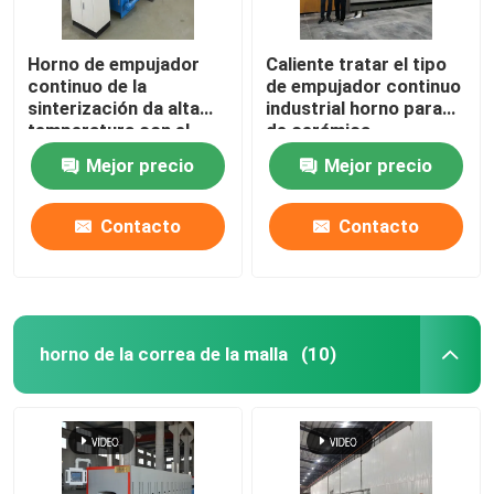
Horno de empujador
Caliente tratar el tipo
continuo de la
de empujador continuo
sinterización da alta
industrial horno para
temperatura con el
de cerámica
carburo de silicio
Mejor precio
Mejor precio
Roces para las piezas
estructurales de la
circona del alúmina
Contacto
Contacto
horno de la correa de la malla
(10)