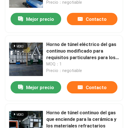
horno de túnel que controla
Precio：negotiable
Mejor precio
Contacto
Horno de túnel eléctrico del gas
continuo modificado para
requisitos particulares para los
materiales de la cerámica
MOQ：1
Precio：negotiable
Mejor precio
Contacto
Hogar
Productos
Horno de túnel continuo del gas
que enciende para la cerámica y
los materiales refractarios
Sobre nosotros