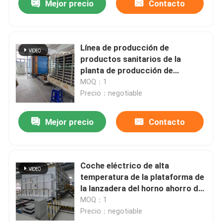
Mejor precio
Contacto
Línea de producción de
productos sanitarios de la
planta de producción de
cerámica túnel de la planta de
MOQ：1
producción
Precio：negotiable
Mejor precio
Contacto
Coche eléctrico de alta
temperatura de la plataforma de
la lanzadera del horno ahorro de
energía del horno inferior para
MOQ：1
de cerámica
Precio：negotiable