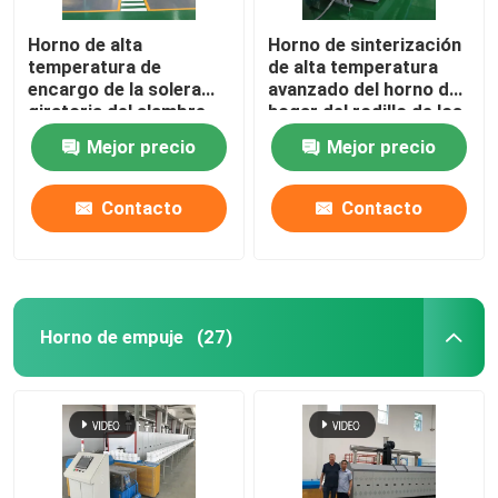
Horno de alta
Horno de sinterización
horno de cerámica
temperatura de
de alta temperatura
encargo de la solera
avanzado del horno de
giratoria del alambre
hogar del rodillo de los
horno de sinterización
de resistencia para los
materiales de cerámica
Mejor precio
Mejor precio
materiales de la batería
de litio que sinterizan
Horno material del ánodo y del cátodo
Contacto
Contacto
Generador de gas nitrógeno
Hornos de secado
Horno de empuje
(27)
Horno de Tratamiento Térmico