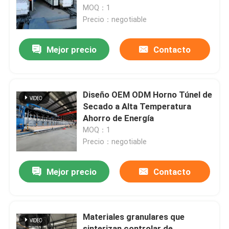
MOQ：1
Precio：negotiable
Viaje de la fábrica
Mejor precio
Contacto
Control de calidad
Noticias
Diseño OEM ODM Horno Túnel de
Secado a Alta Temperatura
Ahorro de Energía
Casos
MOQ：1
Precio：negotiable
Pida una cita
Mejor precio
Contacto
horno de hogar del rodillo
Materiales granulares que
Horno de empuje
sinterizan controlar de