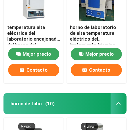
temperatura alta
horno de laboratorio
eléctrica del
de alta temperatura
laboratorio encajonado
eléctrico del
del horno del
tratamiento térmico
tratamiento térmico
1400C con el alambre
Mejor precio
Mejor precio
1200C con el alambre
de resistencia
de resistencia
Contacto
Contacto
horno de tubo
(10)