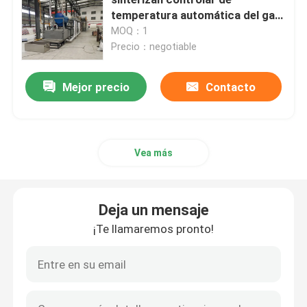
temperatura automática del gas
de la naturaleza del horno de
MOQ：1
horno de la correa de la malla
túnel
Precio：negotiable
Horno encajonado
Mejor precio
Contacto
horno de tubo
Vea más
horno de la lanzadera
Deja un mensaje
horno de túnel
¡Te llamaremos pronto!
horno de caja de la atmósfera
Horno de recocido