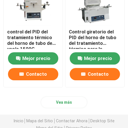
control del PID del
Control giratorio del
tratamiento térmico
PID del horno de tubo
del horno de tubo de
del tratamiento
vacío 1500C
térmico para la
calcinación y la
Mejor precio
Mejor precio
sequedad del
laboratorio
Contacto
Contacto
Vea más
Inicio
Mapa del Sitio
Contactar Ahora
Desktop Site
Mapa del Sitio
Privacy Policy