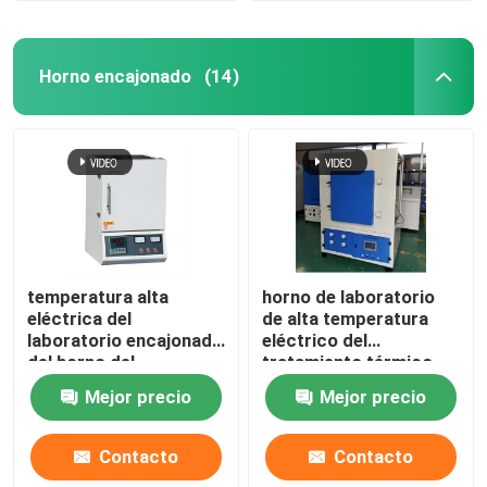
Horno encajonado
(14)
temperatura alta
horno de laboratorio
eléctrica del
de alta temperatura
laboratorio encajonado
eléctrico del
del horno del
tratamiento térmico
tratamiento térmico
1400C con el alambre
Mejor precio
Mejor precio
1200C con el alambre
de resistencia
de resistencia
Contacto
Contacto