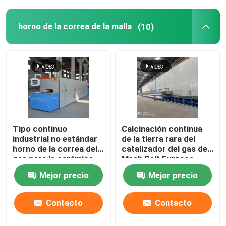
horno de cerámica
horno de la correa de la malla
(10)
horno de sinterización
Horno material del ánodo y del cátodo
Generador de gas nitrógeno
Tipo continuo
Calcinación continua
industrial no estándar
de la tierra rara del
horno de la correa del
catalizador del gas de
Hornos de secado
gas para la cerámica
Mesh Belt Furnace
Energy Natural
Mejor precio
Mejor precio
Horno de Tratamiento Térmico
Contacto
Contacto