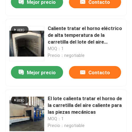
Mejor precio
Contacto
Caliente tratar el horno eléctrico
de alta temperatura de la
carretilla del lote del aire
caliente para las piezas
MOQ：1
mecánicas
Precio：negotiable
Mejor precio
Contacto
El lote calienta tratar el horno de
la carretilla del aire caliente para
las piezas mecánicas
MOQ：1
Precio：negotiable