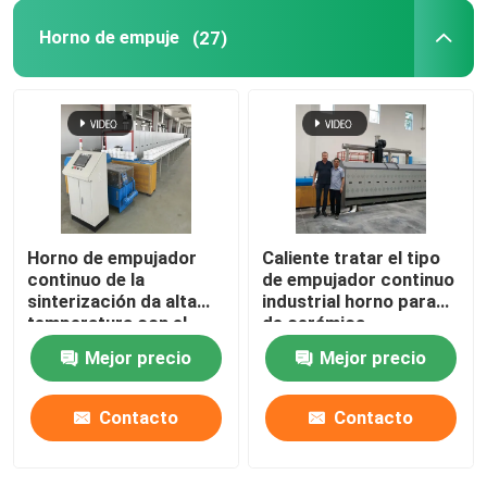
Horno de empuje
(27)
Horno de elevación
horno de la carretilla
Horno de horno rotatorio
Horno de empujador
Caliente tratar el tipo
horno de reducción del hidrógeno
continuo de la
de empujador continuo
sinterización da alta
industrial horno para
temperatura con el
de cerámica
horno del vacío
carburo de silicio
Mejor precio
Mejor precio
Roces para las piezas
estructurales de la
horno del hogar del rodillo
circona del alúmina
Contacto
Contacto
Muebles del horno