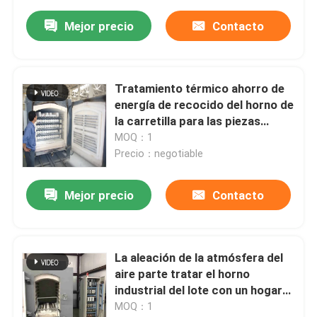
Mejor precio
Contacto
Tratamiento térmico ahorro de
energía de recocido del horno de
la carretilla para las piezas
mecánicas
MOQ：1
Precio：negotiable
Mejor precio
Contacto
La aleación de la atmósfera del
aire parte tratar el horno
industrial del lote con un hogar
fijo y una carretilla inferior
MOQ：1