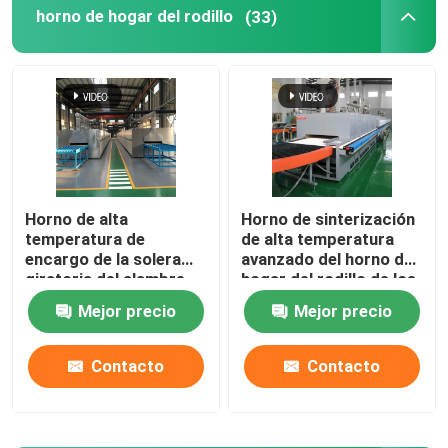
horno de hogar del rodillo
(33)
horno de la correa de la malla
Horno encajonado
horno de tubo
Horno de alta
Horno de sinterización
temperatura de
de alta temperatura
horno de la lanzadera
encargo de la solera
avanzado del horno de
giratoria del alambre
hogar del rodillo de los
de resistencia para los
materiales de cerámica
horno de túnel
Mejor precio
Mejor precio
materiales de la batería
de litio que sinterizan
Contacto
Contacto
horno de caja de la atmósfera
Horno de recocido