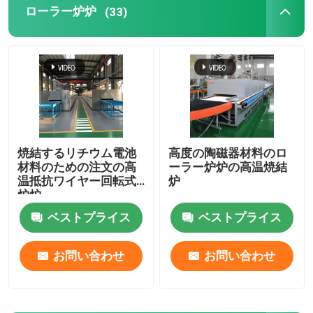
ローラー炉炉
(33)
網ベルトの炉
箱のタイプ炉
環状炉
焼結するリチウム電池
高度の陶磁器材料のロ
材料のための注文の高
ーラー炉炉の高温焼結
シャトル炉
温抵抗ワイヤー回転式
炉
炉炉
トンネル キルン
ベストプライス
ベストプライス
お問い合わせ
お問い合わせ
大気の箱形炉
アニーリング炉