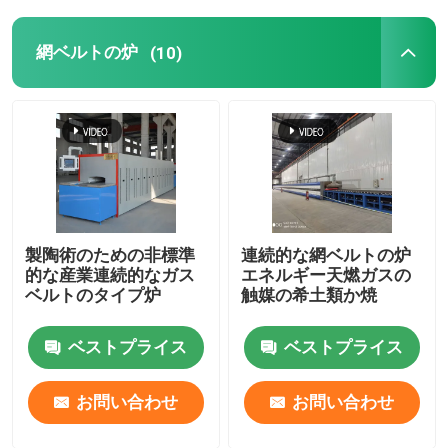
陶磁器炉
網ベルトの炉
(10)
焼結炉
陽極および陰極の物質的な炉
窒素ガスジェネレーター
製陶術のための非標準
連続的な網ベルトの炉
的な産業連続的なガス
エネルギー天燃ガスの
ベルトのタイプ炉
触媒の希土類か焼
乾燥炉
ベストプライス
ベストプライス
熱処理炉
お問い合わせ
お問い合わせ