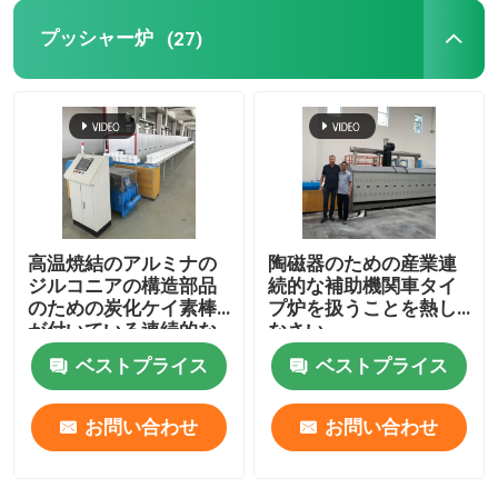
プッシャー炉
(27)
リフト炉
トロリー炉
ロータリーキルン炉
高温焼結のアルミナの
陶磁器のための産業連
水素の減少炉
ジルコニアの構造部品
続的な補助機関車タイ
のための炭化ケイ素棒
プ炉を扱うことを熱し
が付いている連続的な
なさい
真空の炉
補助機関車炉
ベストプライス
ベストプライス
ローラー炉炉
お問い合わせ
お問い合わせ
炉の家具