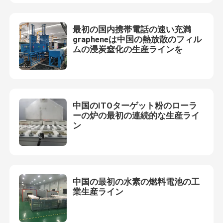
工場旅行
最初の国内携帯電話の速い充満
grapheneは中国の熱放散のフィル
ムの浸炭窒化の生産ラインを
品質管理
ニュース
中国のITOターゲット粉のローラ
ーの炉の最初の連続的な生産ライ
場合
ン
引用を要求しなさい
中国の最初の水素の燃料電池の工
ローラー炉炉
業生産ライン
プッシャー炉