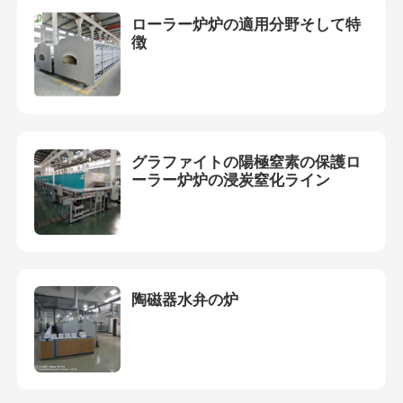
ローラー炉炉の適用分野そして特
徴
グラファイトの陽極窒素の保護ロ
ーラー炉炉の浸炭窒化ライン
陶磁器水弁の炉