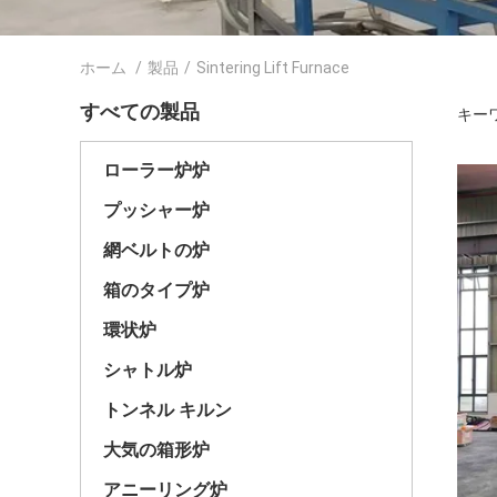
ホーム
/
製品
/
Sintering Lift Furnace
すべての製品
キーワー
ローラー炉炉
プッシャー炉
網ベルトの炉
箱のタイプ炉
環状炉
シャトル炉
トンネル キルン
大気の箱形炉
アニーリング炉