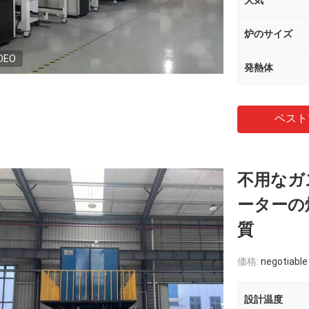
大気
炉のサイズ
DEO
発熱体
ベスト
不用なガ
ーターの
質
価格:
negotiable
設計温度