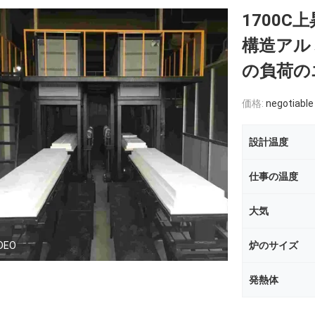
1700
構造アル
の負荷の
価格:
negotiable
設計温度
仕事の温度
大気
DEO
炉のサイズ
発熱体