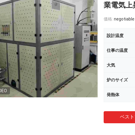
業電気上
価格:
negotiable
設計温度
仕事の温度
大気
炉のサイズ
DEO
発熱体
ベスト