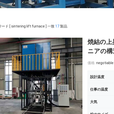
ド [ sintering lift furnace ] 一致
17
製品.
焼結の上
ニアの構
価格:
negotiable
設計温度
仕事の温度
大気