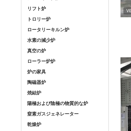
リフト炉
VI
トロリー炉
ロータリーキルン炉
水素の減少炉
真空の炉
ローラー炉炉
炉の家具
陶磁器炉
焼結炉
陽極および陰極の物質的な炉
窒素ガスジェネレーター
乾燥炉