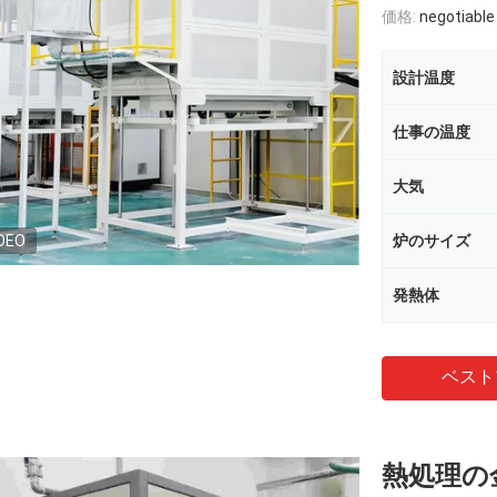
価格:
negotiable
設計温度
仕事の温度
大気
DEO
炉のサイズ
発熱体
ベスト
熱処理の