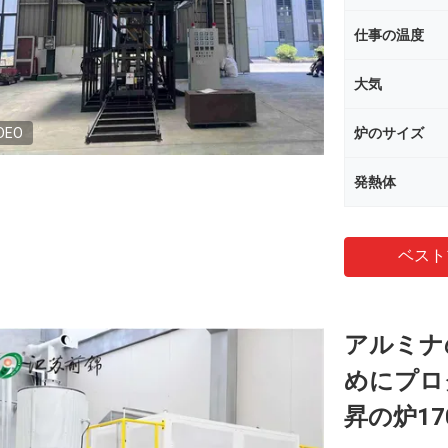
仕事の温度
大気
DEO
炉のサイズ
発熱体
ベスト
アルミナ
めにプロ
昇の炉17