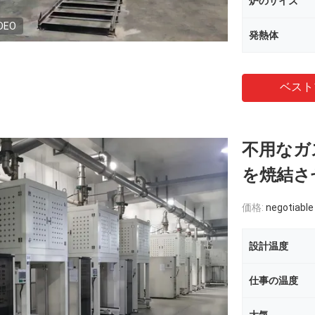
炉のサイズ
DEO
発熱体
ベスト
不用なガ
を焼結さ
価格:
negotiable
設計温度
仕事の温度