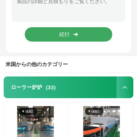
リフト炉
トロリー炉
ロータリーキルン炉
米国からの他のカテゴリー
水素の減少炉
ローラー炉炉
(33)
真空の炉
ローラー炉炉
炉の家具