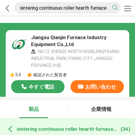
Jiangsu Qianjin Furnace Industry
Equipment Co.,Ltd
NO.12 ZHENZE NORTH ROAD,XINZHUANG
INDUSTRIAL PARK,YIXING CITY ,JIANGSU
PROVINCE,中国
5.0
確認された製造者
今すぐ電話
お問い合わせ
製品
企業情報
sintering continuous roller hearth furnace オンライン製造
(34)