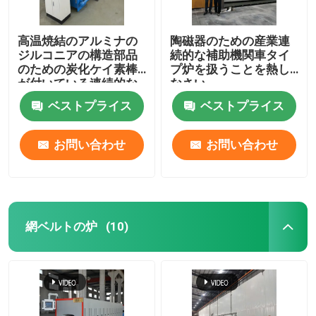
高温焼結のアルミナの
陶磁器のための産業連
ジルコニアの構造部品
続的な補助機関車タイ
のための炭化ケイ素棒
プ炉を扱うことを熱し
が付いている連続的な
なさい
補助機関車炉
ベストプライス
ベストプライス
お問い合わせ
お問い合わせ
網ベルトの炉
(10)