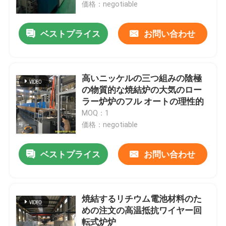
価格：negotiable
ベストプライス
お問い合わせ
高いニッケルの三つ組みの陰極
の物質的な焼結炉の大気のロー
ラー炉炉のフル オートの理性的
MOQ：1
価格：negotiable
ベストプライス
お問い合わせ
家
プロダクト
焼結するリチウム電池材料のた
めの注文の高温抵抗ワイヤー回
転式炉炉
私達について