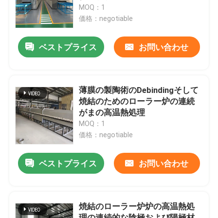
MOQ：1
価格：negotiable
工場旅行
ベストプライス
お問い合わせ
品質管理
ニュース
薄膜の製陶術のDebindingそして
焼結のためのローラー炉の連続
がまの高温熱処理
場合
MOQ：1
価格：negotiable
引用を要求しなさい
ベストプライス
お問い合わせ
ローラー炉炉
焼結のローラー炉炉の高温熱処
プッシャー炉
理の連続的な陰極および陽極材