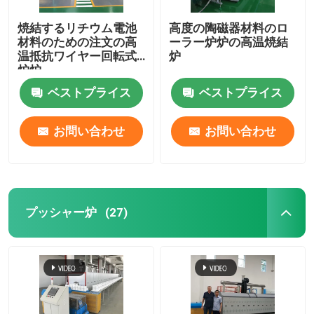
焼結するリチウム電池
高度の陶磁器材料のロ
陶磁器炉
材料のための注文の高
ーラー炉炉の高温焼結
温抵抗ワイヤー回転式
炉
炉炉
焼結炉
ベストプライス
ベストプライス
陽極および陰極の物質的な炉
お問い合わせ
お問い合わせ
窒素ガスジェネレーター
乾燥炉
プッシャー炉
(27)
熱処理炉