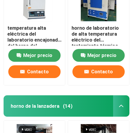
temperatura alta
horno de laboratorio
eléctrica del
de alta temperatura
laboratorio encajonado
eléctrico del
del horno del
tratamiento térmico
tratamiento térmico
1400C con el alambre
Mejor precio
Mejor precio
1200C con el alambre
de resistencia
de resistencia
Contacto
Contacto
horno de la lanzadera
(14)