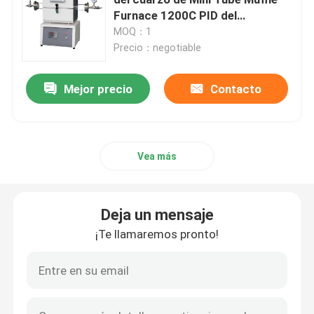
Furnace 1200C PID del
laboratorio
MOQ：1
horno de la correa de la malla
Precio：negotiable
Horno encajonado
Mejor precio
Contacto
horno de tubo
Vea más
horno de la lanzadera
Deja un mensaje
horno de túnel
¡Te llamaremos pronto!
horno de caja de la atmósfera
Horno de recocido