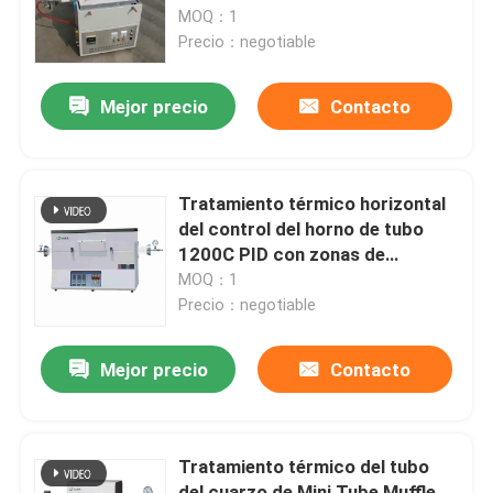
cuarzo
MOQ：1
Precio：negotiable
Viaje de la fábrica
Mejor precio
Contacto
Control de calidad
Noticias
Tratamiento térmico horizontal
del control del horno de tubo
1200C PID con zonas de
Casos
temperatura dobles
MOQ：1
Precio：negotiable
Pida una cita
Mejor precio
Contacto
horno de hogar del rodillo
Tratamiento térmico del tubo
Horno de empuje
del cuarzo de Mini Tube Muffle