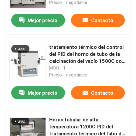
temperatura
Precio：negotiable
Mejor precio
Contacto
tratamiento térmico del control
del PID del horno de tubo de la
calcinación del vacío 1500C con
el carburo de silicio Rod
MOQ：1
Precio：negotiable
Mejor precio
Contacto
Hogar
Productos
Horno tubular de alta
temperatura 1200C PID del
tratamiento térmico del tubo del
Sobre nosotros