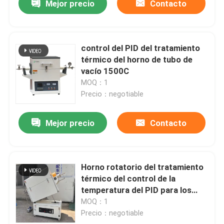
Mejor precio
Contacto
control del PID del tratamiento
térmico del horno de tubo de
vacío 1500C
MOQ：1
Precio：negotiable
Mejor precio
Contacto
Horno rotatorio del tratamiento
térmico del control de la
temperatura del PID para los
materiales del electrodo del
MOQ：1
ánodo y del cátodo de la batería
Precio：negotiable