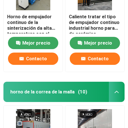
Horno de empujador
Caliente tratar el tipo
continuo de la
de empujador continuo
sinterización da alta
industrial horno para
temperatura con el
de cerámica
carburo de silicio
Mejor precio
Mejor precio
Roces para las piezas
estructurales de la
circona del alúmina
Contacto
Contacto
horno de la correa de la malla
(10)