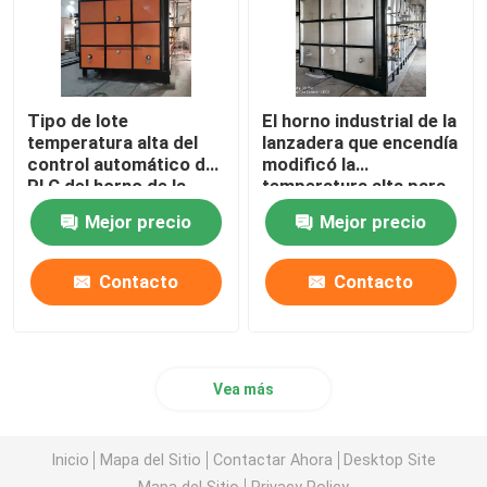
Tipo de lote
El horno industrial de la
temperatura alta del
lanzadera que encendía
control automático del
modificó la
PLC del horno de la
temperatura alta para
lanzadera de la leña
requisitos particulares
Mejor precio
Mejor precio
discontinua
Contacto
Contacto
Vea más
Inicio
Mapa del Sitio
Contactar Ahora
Desktop Site
Mapa del Sitio
Privacy Policy