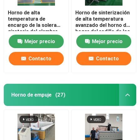
Horno de alta
Horno de sinterización
horno de cerámica
temperatura de
de alta temperatura
encargo de la solera
avanzado del horno de
giratoria del alambre
hogar del rodillo de los
horno de sinterización
de resistencia para los
materiales de cerámica
Mejor precio
Mejor precio
materiales de la batería
de litio que sinterizan
Horno material del ánodo y del cátodo
Contacto
Contacto
Generador de gas nitrógeno
Hornos de secado
Horno de empuje
(27)
Horno de Tratamiento Térmico