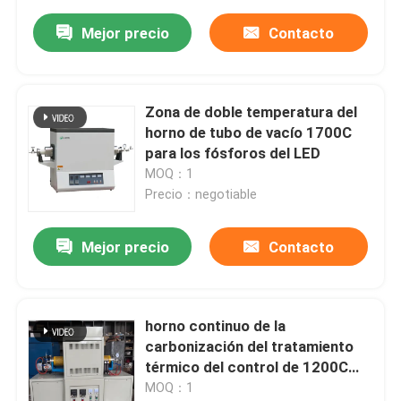
Mejor precio
Contacto
Zona de doble temperatura del
horno de tubo de vacío 1700C
para los fósforos del LED
MOQ：1
Precio：negotiable
Mejor precio
Contacto
horno continuo de la
carbonización del tratamiento
térmico del control de 1200C
PID con tres zonas de
MOQ：1