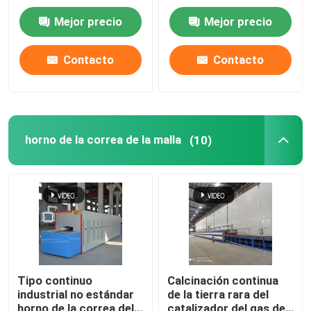
carburo de silicio
Mejor precio
Mejor precio
Roces para las piezas
Viaje de la fábrica
estructurales de la
circona del alúmina
Contacto
Contacto
Control de calidad
Noticias
horno de la correa de la malla
(10)
Casos
Pida una cita
horno de hogar del rodillo
Tipo continuo
Calcinación continua
industrial no estándar
de la tierra rara del
Horno de empuje
horno de la correa del
catalizador del gas de