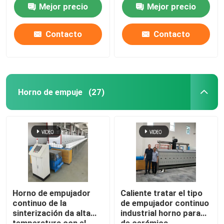
de resistencia para los
materiales de cerámica
Mejor precio
Mejor precio
materiales de la batería
de litio que sinterizan
Contacto
Contacto
Horno de empuje
(27)
Hogar
Productos
Horno de empujador
Caliente tratar el tipo
continuo de la
de empujador continuo
sinterización da alta
industrial horno para
Sobre nosotros
temperatura con el
de cerámica