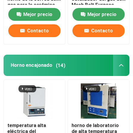
gas para la cerámica
Mesh Belt Furnace
Energy Natural
Mejor precio
Mejor precio
horno de la correa de la malla
Contacto
Contacto
Horno encajonado
horno de tubo
Horno encajonado
(14)
horno de la lanzadera
horno de túnel
horno de caja de la atmósfera
temperatura alta
horno de laboratorio
Horno de recocido
eléctrica del
de alta temperatura