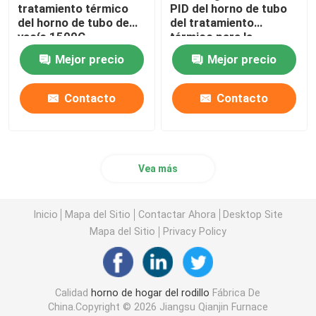
tratamiento térmico
PID del horno de tubo
del horno de tubo de
del tratamiento
horno de cerámica
vacío 1500C
térmico para la
calcinación y la
Mejor precio
Mejor precio
sequedad del
horno de sinterización
laboratorio
Contacto
Contacto
Horno material del ánodo y del cátodo
Generador de gas nitrógeno
Vea más
Hornos de secado
Inicio
Mapa del Sitio
Contactar Ahora
Desktop Site
Mapa del Sitio
Privacy Policy
Horno de Tratamiento Térmico
Calidad
horno de hogar del rodillo
Fábrica De
China.Copyright © 2026 Jiangsu Qianjin Furnace