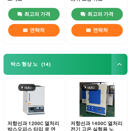
최고의 가격
최고의 가격
메시 벨트 노
연락처
연락처
박스 형상 노
튜브 로
박스 형상 노
(14)
셔틀 킬른
터널 가마
환경 박스 로
저항선과 1200C 열처리
저항선과 1400C 열처리
소둔로
박스오피스 타입 로 연
전기 고온 실험용 노