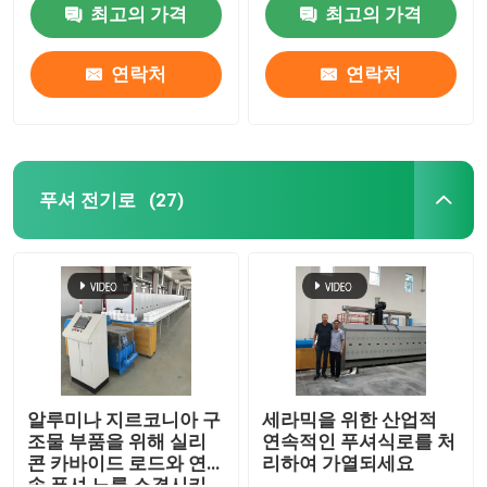
최고의 가격
최고의 가격
연락처
연락처
푸셔 전기로
(27)
집
제품
알루미나 지르코니아 구
세라믹을 위한 산업적
조물 부품을 위해 실리
연속적인 푸셔식로를 처
콘 카바이드 로드와 연
리하여 가열되세요
우리에 대하여
속 푸셔 노를 소결시키