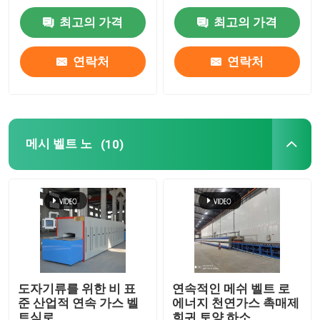
는 고온
최고의 가격
최고의 가격
공장 여행
연락처
연락처
품질 관리
소식
메시 벨트 노
(10)
경우
인용문을 요구하세요
롤러 단조로
도자기류를 위한 비 표
연속적인 메쉬 벨트 로
준 산업적 연속 가스 벨
에너지 천연가스 촉매제
푸셔 전기로
트식로
희귀 토양 하소