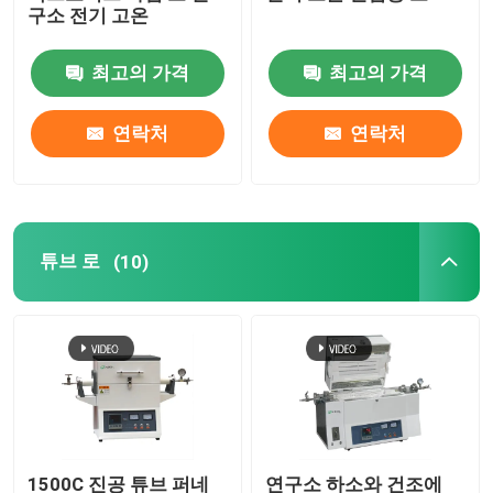
구소 전기 고온
용광로를 들어 올리십시오
최고의 가격
최고의 가격
손수레 노
연락처
연락처
로타리 킬른로
튜브 로
수소 환원로
(10)
진공로
롤러허스 킬른
소성가마
1500C 진공 튜브 퍼네
연구소 하소와 건조에