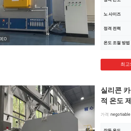
노 사이즈
정격 전력
DEO
온도 조절 방법
최고
실리콘 카본
적 온도 
가격:
negotiable
작동 온도