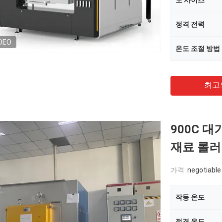
노 사이즈
정격 전력
DEO
온도 조절 방법
최고
900C 대
재료 롤러
가격:
negotiable
작동 온도
정격 온도