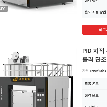
정격 전력
DEO
온도 조절 방법
최고
PID 지
롤러 단
가격:
negotiable
작동 온도
정격 온도