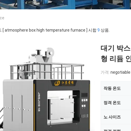
ace
[ atmosphere box high temperature furnace ] 시합
9
상품.
대기 박스
형 리듐 
가격:
negotiable
작동 온도
정격 온도
노 사이즈