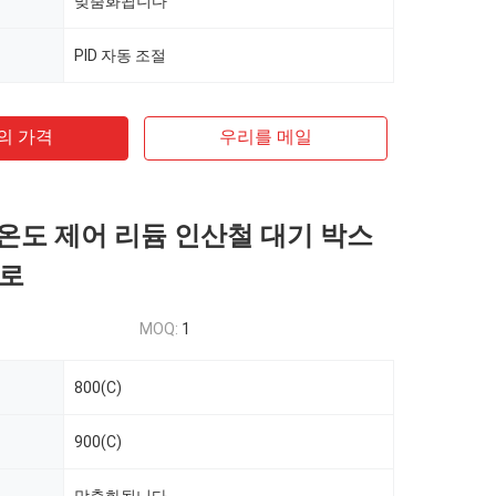
맞춤화됩니다
PID 자동 조절
의 가격
우리를 메일
적 온도 제어 리듐 인산철 대기 박스
조로
MOQ:
1
800(C)
900(C)