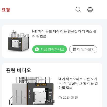
 요청
PID 지적 온도 제어 리듐 인산철 대기 박스 롤
러 단조로
지금 연락하세요
더 알아보기
관련 비디오
대기 박스오피스 고온 도가
니 PID 열전대 크 형 리듐 인
산철 질소
환경 박스 로
2023-05-25
00:18