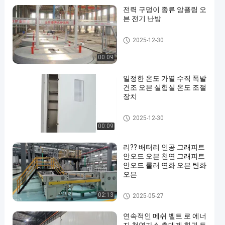
전력 구덩이 종류 앙플링 오
븐 전기 난방
열처리 용광로
2025-12-30
00:09
일정한 온도 가열 수직 폭발
건조 오븐 실험실 온도 조절
장치
건조 오븐
2025-12-30
00:09
리?? 배터리 인공 그래피트
안오드 오븐 천연 그래피트
안오드 롤러 연화 오븐 탄화
오븐
롤러 단조로
02:13
2025-05-27
연속적인 메쉬 벨트 로 에너