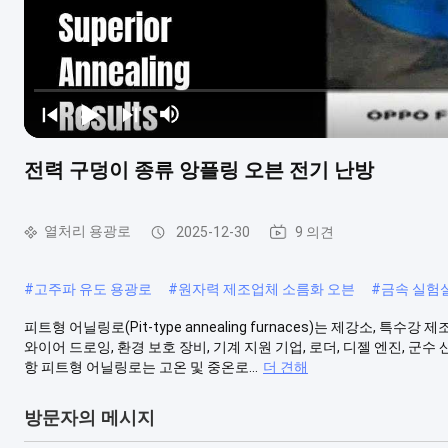
전력 구덩이 종류 앙플링 오븐 전기 난방
열처리 용광로
2025-12-30
9 의견
#
고주파 유도 용광로
#
원자력 제조업체 소름화 오븐
#
금속 실험실
피트형 어닐링로(Pit-type annealing furnaces)는 제강소, 특수강 
와이어 드로잉, 환경 보호 장비, 기계 지원 기업, 로더, 디젤 엔진, 군
항 피트형 어닐링로는 고온 및 중온로...
더 견해
방문자의 메시지