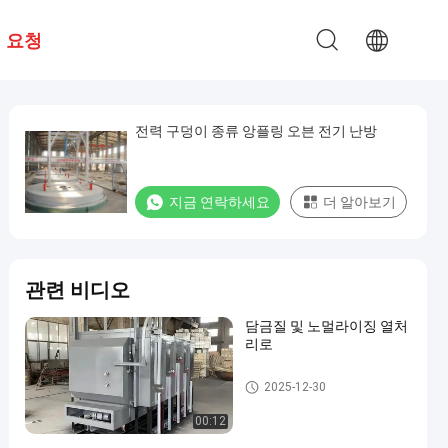
 요청
전력 구덩이 종류 앙플링 오븐 전기 난방
지금 연락하세요
더 알아보기
관련 비디오
담금질 및 노멀라이징 열처
리로
열처리 용광로
2025-12-30
00:12