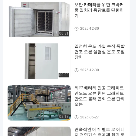
보안 카메라를 위한 크바커
움 열처리 용광로를 단련하
기
열처리 용광로
2025-12-30
00:31
일정한 온도 가열 수직 폭발
건조 오븐 실험실 온도 조절
장치
건조 오븐
2025-12-30
00:09
리?? 배터리 인공 그래피트
안오드 오븐 천연 그래피트
안오드 롤러 연화 오븐 탄화
오븐
롤러 단조로
02:13
2025-05-27
연속적인 메쉬 벨트 로 에너
지 천연가스 촉매제 희귀 토